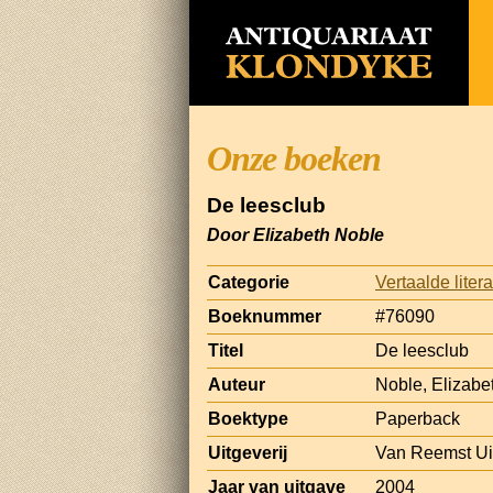
Onze boeken
De leesclub
Door Elizabeth Noble
Categorie
Vertaalde liter
Boeknummer
#76090
Titel
De leesclub
Auteur
Noble, Elizabe
Boektype
Paperback
Uitgeverij
Van Reemst Uit
Jaar van uitgave
2004