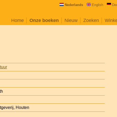
Nederlands
English
De
Home
Onze boeken
Nieuw
Zoeken
Wink
atuur
th
geverij, Houten