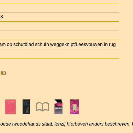
88
am op schutblad schuin weggeknipt/Leesvouwen in rug
gen
goede tweedehands staat, tenzij hierboven anders beschreven. 