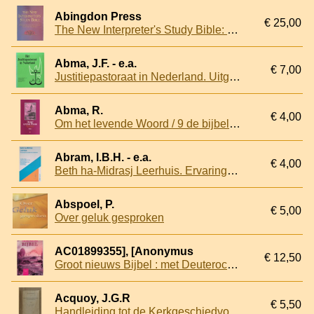
Abingdon Press
€ 25,00
The New Interpreter's Study Bible: New Revised Standard Version with the Apocrypha
Abma, J.F. - e.a.
€ 7,00
Justitiepastoraat in Nederland. Uitgave ter gelegenheid van 40 jaar Hoofdaalmoezenier en Hoofdpredikant bij de Inrichtingen van Justitie in Nederland 1949-1989
Abma, R.
€ 4,00
Om het levende Woord / 9 de bijbelvertaling
Abram, I.B.H. - e.a.
€ 4,00
Beth ha-Midrasj Leerhuis. Ervaringen van joden en christenen
Abspoel, P.
€ 5,00
Over geluk gesproken
AC01899355], [Anonymus
€ 12,50
Groot nieuws Bijbel : met Deuterocanonieke boeken
Acquoy, J.G.R
€ 5,50
Handleiding tot de Kerkgeschiedvorsching en Kerkgeschiedschrijving