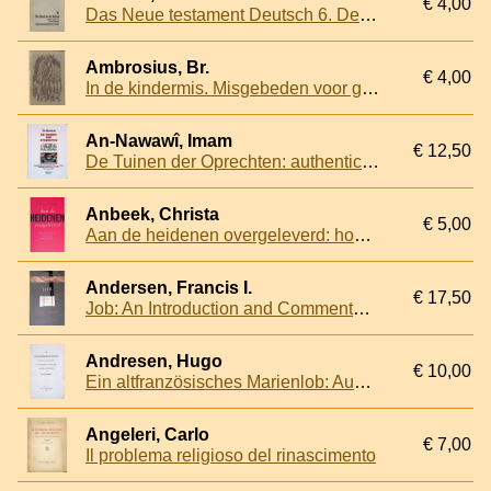
€ 4,00
Das Neue testament Deutsch 6. Der brief an die Römer
Ambrosius, Br.
€ 4,00
In de kindermis. Misgebeden voor gezamenlijk of persoonlijk gebruik
An-Nawawî, Imam
€ 12,50
De Tuinen der Oprechten: authenticatie van de hadiths - Tweetalige versie met commentaar
Anbeek, Christa
€ 5,00
Aan de heidenen overgeleverd: hoe theologie de 21ste eeuw kan overleven
Andersen, Francis I.
€ 17,50
Job: An Introduction and Commentary - Tyndale Old Testament Commentaries Volume 13
Andresen, Hugo
€ 10,00
Ein altfranzösisches Marienlob: Aus einer Pariser Handschrift des dreizehnten Jahrhunderts
Angeleri, Carlo
€ 7,00
Il problema religioso del rinascimento