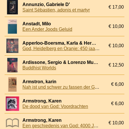
Annunzio, Gabriele D'
€ 17,00
Saint Sébastien, adonis et martyr
Anstadt, Milo
€ 10,00
Een Ander Joods Geluid
Apperloo-Boersma, Karla & Herman J. Selderhuis
€ 10,00
God, Heidelberg en Oranje: 450 jaar Heidelbergse Catechismus
Ardissone, Sergio & Lorenzo Musso
€ 12,50
Buddhist Worlds
Armstron, karin
€ 6,00
Nah ist und schwer zu fassen der Gott. 3000 Jahre glaubensgeschichte von Abraham bis Albert Einstein
Armstrong, Karen
€ 6,00
De dood van God: Voordrachten
Armstrong, Karen
€ 10,00
Een geschiedenis van God: 4000 Jaar Jodendom, Christendom en Islam