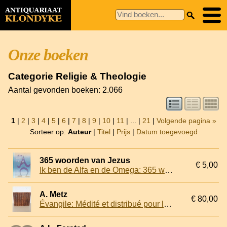
Onze boeken
Categorie Religie & Theologie
Aantal gevonden boeken: 2.066
1
|
2
|
3
|
4
|
5
|
6
|
7
|
8
|
9
|
10
|
11
| ... |
21
|
Volgende pagina »
Sorteer op:
Auteur
|
Titel
|
Prijs
|
Datum toegevoegd
365 woorden van Jezus
€ 5,00
Ik ben de Alfa en de Omega: 365 woorden van Jezus
A. Metz
€ 80,00
Évangile: Médité et distribué pour les jours de l'année suivant la concorde des quatre évangélistes (8 volumes)