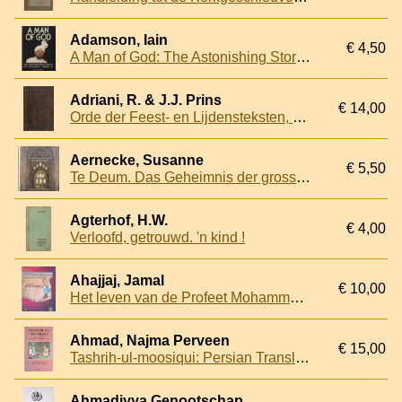
Adamson, Iain
€ 4,50
A Man of God: The Astonishing Story of Khalifatul Masih IV
Adriani, R. & J.J. Prins
€ 14,00
Orde der Feest- en Lijdensteksten, zoo als zij jaarlijks op de feestdagen en voor Paschen in de Nederduitsche Hervormde Gemeente te Rotterdam gepredikt worden
Aernecke, Susanne
€ 5,50
Te Deum. Das Geheimnis der grossen christlichen Orden
Agterhof, H.W.
€ 4,00
Verloofd, getrouwd. 'n kind !
Ahajjaj, Jamal
€ 10,00
Het leven van de Profeet Mohammed: (vrede zij met hem)
Ahmad, Najma Perveen
€ 15,00
Tashrih-ul-moosiqui: Persian Translation of Tansen's Original Work "Budh Prakash"
Ahmadiyya Genootschap