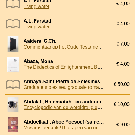
A.L. Farstad
€ 4,00
Living water
A.L. Farstad
€ 4,00
Living water
Aalders, G.Ch.
€ 7,00
Commentaar op het Oude Testament : Obadja en Jona
Abaza, Mona
€ 4,00
The Dialectics of Enlightenment, Barbarism and Islam
Abbaye Saint-Pierre de Solesmes
€ 50,00
Graduale triplex seu graduale romanum Pauli PP. VI cura recognitum & rhythmicis signis a solesmensibus monachis ornatum; Neumis laudunensibus (Cod.239) et sangallensibus (Codicum san gallensis 359 et einsidlensis 121) nunc auctum
Abdalati, Hammudah - en anderen
€ 10,00
Encyclopedie van de wereldreligies (2 delen in box)
Abdoellaah, Aboe Yoesoef (samenstelling)
€ 9,00
Moslims bedankt! Bijdragen van moslims aan de moderne wetenschap en beschaving