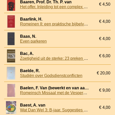
Baaren, Prof. Dr. Th. P. van
€ 4,50
Het offer. Inleiding tot een complex religieus verschijnsel
Baarlink, H.
€ 4,00
Romeinen II: een praktische bijbelverklaring
Baas, N.
€ 4,00
Even parkeren
Bac, A.
€ 6,00
Zoetigheid uit de sterke: 23 preken over Simson
Baelde, R.
€ 20,00
Studiën over Godsdienstconflicten
Baelen, F. Van (bewerkt en van aantekeningen voorzien door)
€ 9,00
Romeinsch Missaal met de Vespers van de Zondagen en voornaamste Feestdagen
Baest, A. van
€ 4,00
Wat Dan Wel 3: B-jaar. Suggesties voor vieringen met kinderen en jongeren