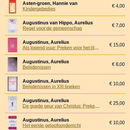
Asten-groen, Hannie van
€ 4,00
Kindergebedjes
Augustinus van Hippo, Aurelius
€ 7,00
Regel voor de gemeenschap
Augustinus, Aurelius
€ 15,00
Als lopend vuur: Preken voor het liturgisch jaar 2
Augustinus, Aurelius
€ 8,00
Belijdenissen
Augustinus, Aurelius
€ 10,00
Belijdenissen in XIII boeken
Augustinus, Aurelius
€ 25,00
De goede geur van Christus: Preken over heiligen [Sermones de sanctis 273-299C]
Augustinus, Aurelius
€ 10,00
Het eerste geloofsonderricht