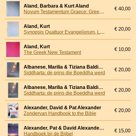
Aland, Barbara & Kurt Aland
€ 40,00
Novum Testamentum Graece: Greek-English New Testament
Aland, Kurt
€ 20,00
Synopsis Quattuor Evangeliorum, Locis parallelis evangeliorum apocryphorum et patrum adhibitis edidit Kurt Aland: Editio tertia
Aland, Kurt
€ 10,00
The Greek New Testament
Albanese, Marilia & Tiziana Baldizzone & Gianni Baldizzone
€ 20,00
Siddharta: de prins die Boeddha werd
Albanese, Marilia & Tiziana Baldizzone & Gianni Baldizzone
€ 20,00
Siddharta: de prins die Boeddha werd
Alexander, David & Pat Alexander
€ 20,00
Zondervan Handbook to the Bible
Alexander, Pat & David Alexander (redactie)
€ 15,00
Handboek bij de Bijbel