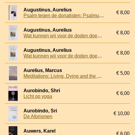
Augustinus, Aurelius
€ 8,00
Psalm tegen de donatisten: Psalmus contra partem Donati
Augustinus, Aurelius
€ 8,00
Wat kunnen wij voor de doden doen? [De cura pro mortis gerenda]
Augustinus, Aurelius
€ 8,00
Wat kunnen wij voor de doden doen? [De cura pro mortis gerenda]
Aurelius, Marcus
€ 5,00
Meditations: Living, Dying and the Good Life
Aurobindo, Shri
€ 6,00
Licht op yoga
Aurobindo, Sri
€ 10,00
De Aforismen
Auwers, Karel
€ 6,00