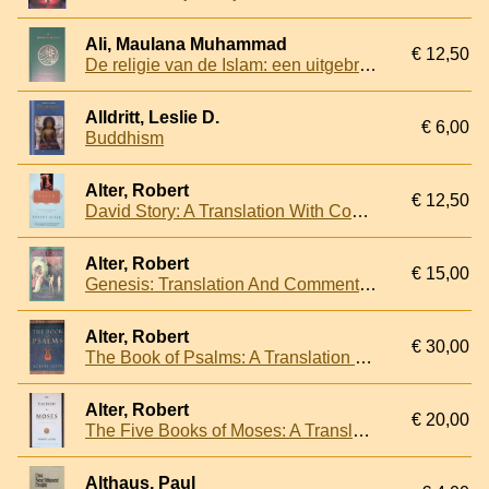
Ali, Maulana Muhammad
€ 12,50
De religie van de Islam: een uitgebreide verhandeling van de bronnen, beginselen, wetten en voorschriften van de Islam
Alldritt, Leslie D.
€ 6,00
Buddhism
Alter, Robert
€ 12,50
David Story: A Translation With Commentary Of 1 And 2 Samuel
Alter, Robert
€ 15,00
Genesis: Translation And Commentary
Alter, Robert
€ 30,00
The Book of Psalms: A Translation with Commentary
Alter, Robert
€ 20,00
The Five Books of Moses: A Translation With Commentary
Althaus, Paul