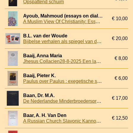
Opspattend schuim
Ayoub, Mahmoud (essays on dialogue) & Irfan A. Omar (editor)
€ 10,00
A Muslim View Of Christianity: Essays on Dialogue
B.L. van der Woude
€ 20,00
Bijbelse verhalen als spiegel van de ziel (Deel 1 t/m 3)
Baaij, Anna Maria
€ 8,00
Jhesus Collacien28-8-2025 Een laatmiddeleeuwse prekenbundel uit de kringen der Tertiarissen311
Baaij, Pieter K.
€ 6,00
Paulus over Paulus : exegetische studie van Romeinen 7
Baan, Dr. M.A.
€ 17,00
De Nederlandse Minderbroedersprovincie sinds 1853. Sociologische verkenning van een religieuze groepering in verandering
Baar, A. H. Van Den
€ 12,50
A Russian Church Slavonic Kannonik (1331-1332): A Comparative Textual and Structural Study Including an Analysis of the Russian Computus (Scaliger 38B, Leyden University Library).