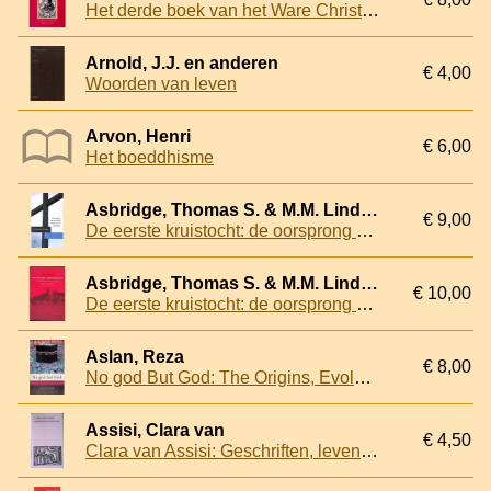
Het derde boek van het Ware Christendom over de innerlijke mens
Arnold, J.J. en anderen
€ 4,00
Woorden van leven
Arvon, Henri
€ 6,00
Het boeddhisme
Asbridge, Thomas S. & M.M. Lindenburg
€ 9,00
De eerste kruistocht: de oorsprong van het conflict tussen islam en christendom
Asbridge, Thomas S. & M.M. Lindenburg
€ 10,00
De eerste kruistocht: de oorsprong van het conflict tussen islam en christendom
Aslan, Reza
€ 8,00
No god But God: The Origins, Evolution, and Future of Islam
Assisi, Clara van
€ 4,50
Clara van Assisi: Geschriften, leven, documenten