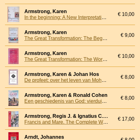
Armstrong, Karen
€ 10,00
In the beginning: A New Interpretation of Genesis
Armstrong, Karen
€ 9,00
The Great Transformation: The Beginning of Our Religious Traditions
Armstrong, Karen
€ 10,00
The Great Transformation: The World in the Time of Buddha, Socrates, Confucius and Jeremiah
Armstrong, Karen & Johan Hos
€ 8,00
De profeet: over het leven van Mohammed
Armstrong, Karen & Ronald Cohen
€ 8,00
Een geschiedenis van God: vierduizend jaar jodendom, christendom en islam
Armstrong, Regis J. & Ignatius C. Brady
€ 17,00
Francis and Mare. The Complete Works
Arndt, Johannes
€ 8,00