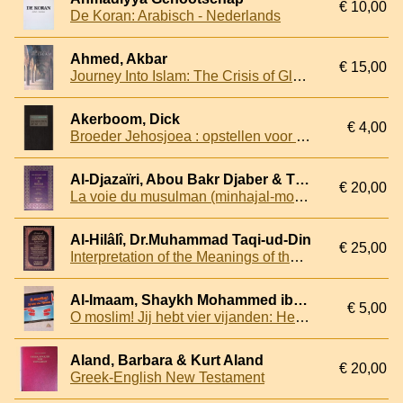
€ 10,00
De Koran: Arabisch - Nederlands
Ahmed, Akbar
€ 15,00
Journey Into Islam: The Crisis of Globalization
Akerboom, Dick
€ 4,00
Broeder Jehosjoea : opstellen voor Ben Hemelsoet bij zijn afscheid als hoogleraar in de exegese van het Nieuwe Testament van de Katholieke Theologische Universiteit te Utrecht
Al-Djazaïri, Abou Bakr Djaber & Tima Ismael (traduction) & Ahmed Harkat (revision)
€ 20,00
La voie du musulman (minhajal-mouslim)
Al-Hilâlî, Dr.Muhammad Taqi-ud-Din
€ 25,00
Interpretation of the Meanings of the Noble Qur?an: In the English Language
Al-Imaam, Shaykh Mohammed ibn 'Abdillaah
€ 5,00
O moslim! Jij hebt vier vijanden: Het Ego, De begeerte, De Satan, Het wereldse
Aland, Barbara & Kurt Aland
€ 20,00
Greek-English New Testament