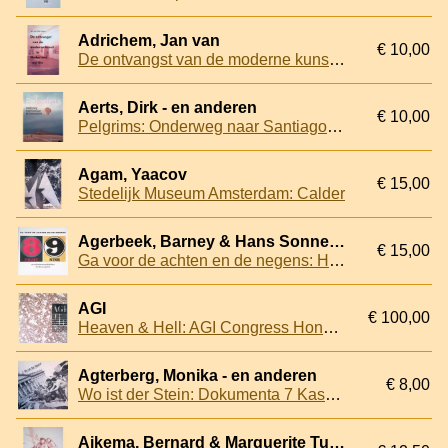
Adrichem, Jan van
€ 10,00
De ontvangst van de moderne kunst in Nederland 1910-2000
Aerts, Dirk - en anderen
€ 10,00
Pelgrims: Onderweg naar Santiago de Compostela
Agam, Yaacov
€ 15,00
Stedelijk Museum Amsterdam: Calder
Agerbeek, Barney & Hans Sonnenberg
€ 15,00
Ga voor de achten en de negens: Hans Sonnenberg: 50 jaar tentoonstellingsmaker
AGI
€ 100,00
Heaven & Hell: AGI Congress Hong Kong 2012
Agterberg, Monika - en anderen
€ 8,00
Wo ist der Stein: Dokumenta 7 Kassel 1982: Een aktie
Aikema, Bernard & Marguerite Tuijn