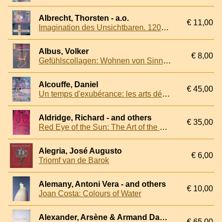
Albrecht, Thorsten - a.o.
€ 11,00
Imagination des Unsichtbaren. 1200 Jahre Bildende Kunst im Bistum Münster (2 volumes)
Albus, Volker
€ 8,00
Gefühlscollagen: Wohnen von Sinnen
Alcouffe, Daniel
€ 45,00
Un temps d'exubérance: les arts décoratifs sous Louis XIII et Anne d'Autriche
Aldridge, Richard - and others
€ 35,00
Red Eye of the Sun: The Art of the Papuan Gulf
Alegria, José Augusto
€ 6,00
Triomf van de Barok
Alemany, Antoni Vera - and others
€ 10,00
Joan Costa: Colours of Water
Alexander, Arsène & Armand Dayot & Jean Dolent - and others
€ 65,00