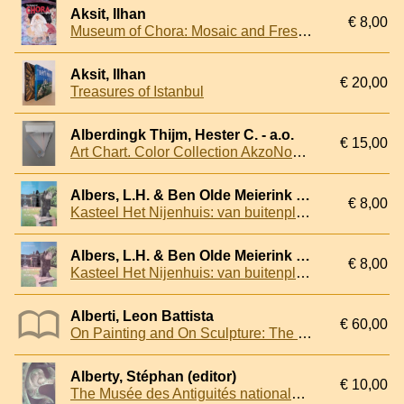
Aksit, Ilhan
€ 8,00
Museum of Chora: Mosaic and Frescoes
Aksit, Ilhan
€ 20,00
Treasures of Istanbul
Alberdingk Thijm, Hester C. - a.o.
€ 15,00
Art Chart. Color Collection AkzoNobel Art Foundation
Albers, L.H. & Ben Olde Meierink & G. C. Ouwerkerk
€ 8,00
Kasteel Het Nijenhuis: van buitenplaats tot museum
Albers, L.H. & Ben Olde Meierink & G. C. Ouwerkerk
€ 8,00
Kasteel Het Nijenhuis: van buitenplaats tot museum
Alberti, Leon Battista
€ 60,00
On Painting and On Sculpture: The Latin Texts of De Pictura and De Statua
Alberty, Stéphan (editor)
€ 10,00
The Musée des Antiguités nationales: Saint-Germain-en-Laye