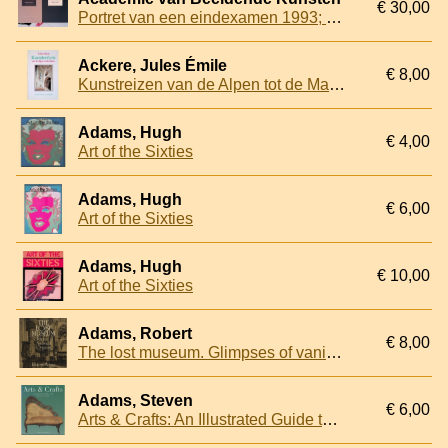
€ 30,00
Portret van een eindexamen 1993; 1994 (2 delen)
Ackere, Jules Émile
€ 8,00
Kunstreizen van de Alpen tot de Main: barok bekend en onbekend, restauratie en herwaardering
Adams, Hugh
€ 4,00
Art of the Sixties
Adams, Hugh
€ 6,00
Art of the Sixties
Adams, Hugh
€ 10,00
Art of the Sixties
Adams, Robert
€ 8,00
The lost museum. Glimpses of vanished originals
Adams, Steven
€ 6,00
Arts & Crafts: An Illustrated Guide to the Decorative Style