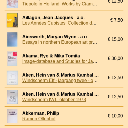
€ 12,50
Tiepolo in Holland: Works by Giambattista Tiepolo and His Circle in Dutch Collections
Aillagon, Jean-Jacques - a.o.
€ 7,50
Les Années Cubistes. Collection du Centre Georges Pompidou, Musée National d'Art Moderne et Du Musée d'Art Moderne De Lille Métropole, Villeneuve d'Ascq
Ainsworth, Maryan Wynn - a.o.
€ 15,00
Essays in northern European art presented to Egbert Haverkamp-Begemann on his sixtieth birthday
Akama, Ryo & Mika Tomita
€ 30,00
Image-database and Studies for Japanese Arts and Cultures - Bilingual Edition
Aken, Hein van & Marius Kambal & Th. van Schoonhoven & Rob Visser (redactie)
€ 12,50
Windscherm Elf - jaargang twee - oktober 1978
Aken, Hein van & Marius Kambal & Th. van Schoonhoven & Rob Visser (redactie)
€ 12,50
Windscherm IV/1- oktober 1978
Akkerman, Philip
€ 10,00
Ramon Ottenhof