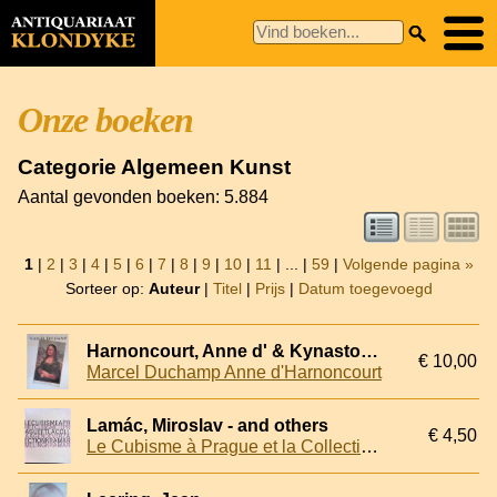
Onze boeken
Categorie Algemeen Kunst
Aantal gevonden boeken: 5.884
1
|
2
|
3
|
4
|
5
|
6
|
7
|
8
|
9
|
10
|
11
| ... |
59
|
Volgende pagina »
Sorteer op:
Auteur
|
Titel
|
Prijs
|
Datum toegevoegd
Harnoncourt, Anne d' & Kynaston McShine
€ 10,00
Marcel Duchamp Anne d'Harnoncourt
Lamác, Miroslav - and others
€ 4,50
Le Cubisme à Prague et la Collection Kramár