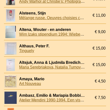
Andy Warhol at Christie's: Photographs; Paintings and Works on Paper; Prints (3 volumes in folder)
Alsteens, Stijn
€ 11,00
Mélange russe. Oeuvres choisies collection Frits Lugt
Altena, Wouter - en anderen
€ 9,00
Wim Izaks stipendium 1994: Wiebe Bloemena, Stan Klamer, Reinoud van Vught
Althaus, Peter F.
€ 15,00
Tinguely
Altsjuk, Anna & Ljudmila Bredichina - and others
€ 15,00
Maria Serebrjakova, Natalja Turnova, Larisa Rezun-Zvezdotsjotova: een kip is geen vogel = a chicken is no bird
Amaya, Mario
€ 4,50
Art Nouveau
Ambasz, Emilio & Mariapia Bobbioni & Stefano Casciani
€ 7,50
Atelier Mendini 1990-1994. Een visuele utopie