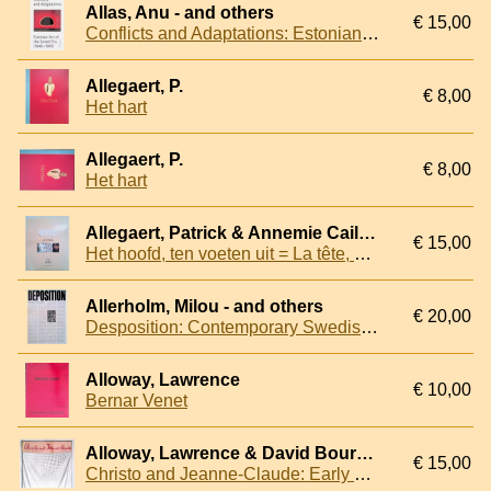
Allas, Anu - and others
€ 15,00
Conflicts and Adaptations: Estonian Art of the Soviet Era (1940-1991)
Allegaert, P.
€ 8,00
Het hart
Allegaert, P.
€ 8,00
Het hart
Allegaert, Patrick & Annemie Cailliau - and others
€ 15,00
Het hoofd, ten voeten uit = La tête, un portrait en pied = The head, a full-lenght portrait
Allerholm, Milou - and others
€ 20,00
Desposition: Contemporary Swedish Art in Venice, 15 June - 31 August 1997
Alloway, Lawrence
€ 10,00
Bernar Venet
Alloway, Lawrence & David Bourdn - and others
€ 15,00
Christo and Jeanne-Claude: Early Works 1958-1969