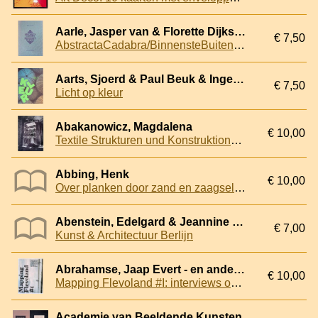
Aarle, Jasper van & Florette Dijkstra
€ 7,50
AbstractaCadabra/BinnensteBuiten: boekwerk in wording
Aarts, Sjoerd & Paul Beuk & Inge Davis & Wim Dijkman - e.a.
€ 7,50
Licht op kleur
Abakanowicz, Magdalena
€ 10,00
Textile Strukturen und Konstruktionen, Environments
Abbing, Henk
€ 10,00
Over planken door zand en zaagsel . . . een weg = Over boards, through sand and sawdust ... a way
Abenstein, Edelgard & Jeannine Fiedler
€ 7,00
Kunst & Architectuur Berlijn
Abrahamse, Jaap Evert - en anderen
€ 10,00
Mapping Flevoland #I: interviews over het landschap, de hedendaagse kunst, de architectuur & het erfgoed van Flevoland
Academie van Beeldende Kunsten