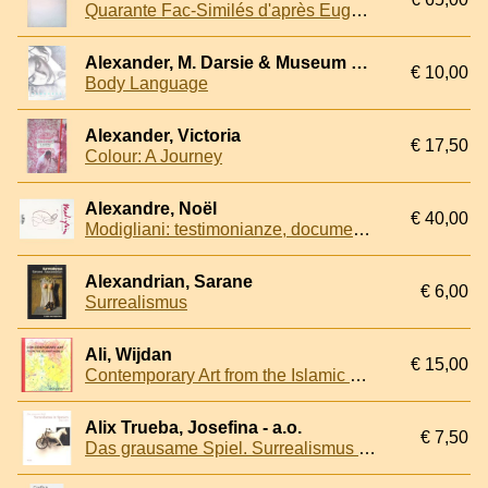
Quarante Fac-Similés d'après Eugène Carrière gravés pour la vente de l'atelier du maître
Alexander, M. Darsie & Museum of Modern Art
€ 10,00
Body Language
Alexander, Victoria
€ 17,50
Colour: A Journey
Alexandre, Noël
€ 40,00
Modigliani: testimonianze, documenti e disegni inediti provenienti dalla collezione del Dottor Paul Alexandre
Alexandrian, Sarane
€ 6,00
Surrealismus
Ali, Wijdan
€ 15,00
Contemporary Art from the Islamic World
Alix Trueba, Josefina - a.o.
€ 7,50
Das grausame Spiel. Surrealismus in Spanien 1924 - 1939