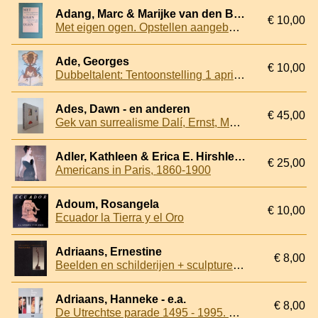
Adang, Marc & Marijke van den Brandhof & Rineke Nieuwstraten & Willemijn Stokvis & Jan de Vries (redactie)
€ 10,00
Met eigen ogen. Opstellen aangeboden door leerlingen en medewerkers aan Hans L.C. Jaffé
Ade, Georges
€ 10,00
Dubbeltalent: Tentoonstelling 1 april - 13 mei
Ades, Dawn - en anderen
€ 45,00
Gek van surrealisme Dalí, Ernst, Magritte, Miró... uit de collecties van Roland Penrose, Edward James, Gabrielle Keiller en Ulla en Heiner Pietzsch
Adler, Kathleen & Erica E. Hirshler & Helene Barbara Weinberg & David Park Curry & Christopher Riopelle & National Gallery (Great Britain) & Metropolitan Museum of Art (New York, N.Y.)
€ 25,00
Americans in Paris, 1860-1900
Adoum, Rosangela
€ 10,00
Ecuador la Tierra y el Oro
Adriaans, Ernestine
€ 8,00
Beelden en schilderijen + sculptures and paintings. Diana Kortbeek
Adriaans, Hanneke - e.a.
€ 8,00
De Utrechtse parade 1495 - 1995. Van Van Scorel tot Rietveld en Koch