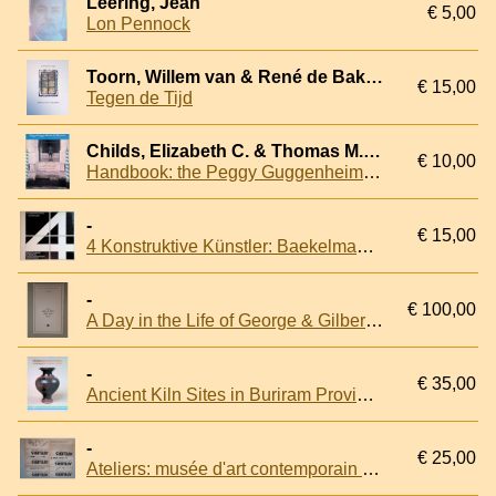
Leering, Jean
€ 5,00
Lon Pennock
Toorn, Willem van & René de Bakker
€ 15,00
Tegen de Tijd
Childs, Elizabeth C. & Thomas M. Messer
€ 10,00
Handbook: the Peggy Guggenheim Collection
-
€ 15,00
4 Konstruktive Künstler: Baekelmans, Horvath, Vandenbranden, Verstockt
-
€ 100,00
A Day in the Life of George & Gilbert the sculptors
-
€ 35,00
Ancient Kiln Sites in Buriram Province
-
€ 25,00
Ateliers: musée d'art contemporain (6 issues)