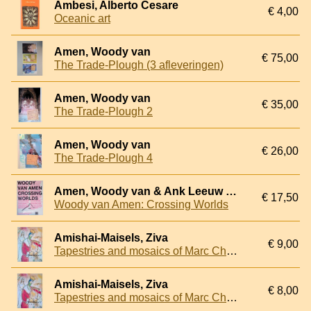
Ambesi, Alberto Cesare
€ 4,00
Oceanic art
Amen, Woody van
€ 75,00
The Trade-Plough (3 afleveringen)
Amen, Woody van
€ 35,00
The Trade-Plough 2
Amen, Woody van
€ 26,00
The Trade-Plough 4
Amen, Woody van & Ank Leeuw Marcar & Karel Martens
€ 17,50
Woody van Amen: Crossing Worlds
Amishai-Maisels, Ziva
€ 9,00
Tapestries and mosaics of Marc Chagall at the Knesset
Amishai-Maisels, Ziva
€ 8,00
Tapestries and mosaics of Marc Chagall at the Knesset