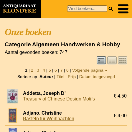
Onze boeken
Categorie Algemeen Handwerken & Hobby
Aantal gevonden boeken: 747
1
|
2
|
3
|
4
|
5
|
6
|
7
|
8
|
Volgende pagina »
Sorteer op:
Auteur
|
Titel
|
Prijs
|
Datum toegevoegd
Addetta, Joseph D'
€ 4,50
Treasury of Chinese Design Motifs
Adjano, Christine
€ 4,00
Basteln fur Weihnachten