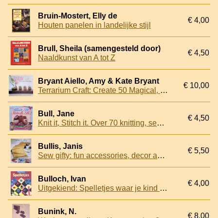
Bruin-Mostert, Elly de
€ 4,00
Houten panelen in landelijke stijl
Brull, Sheila (samengesteld door)
€ 4,50
Naaldkunst van A tot Z
Bryant Aiello, Amy & Kate Bryant
€ 10,00
Terrarium Craft: Create 50 Magical, Miniature Worlds
Bull, Jane
€ 4,50
Knit it, Stitch it. Over 70 knitting, sewing and creative projects
Bullis, Janis
€ 5,50
Sew gifty: fun accessories, decor accents, baby gifts and other perfect presents
Bulloch, Ivan
€ 4,00
Uitgekiend: Spelletjes waar je kind van leert rekenen
Bunink, N.
€ 8,00