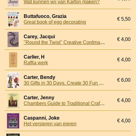
Wat kunnen wij van Karton maken?
Buttafuoco, Grazia
€ 5,50
Great book of egg decorating
Carey, Jacqui
€ 4,00
"Round the Twist" Creative Cordmaking
Carlier, H
€ 4,00
Raffia werk
Carter, Bendy
€ 6,00
30 Gifts in 30 Days. Create 30 Fun & Fresh Gift Ideas for the Special People in Your Life
Carter, Jenny
€ 4,00
Chambers Guide to Traditional Crafts of Scotland
Caspanni, Joke
€ 4,00
Het versieren van eieren