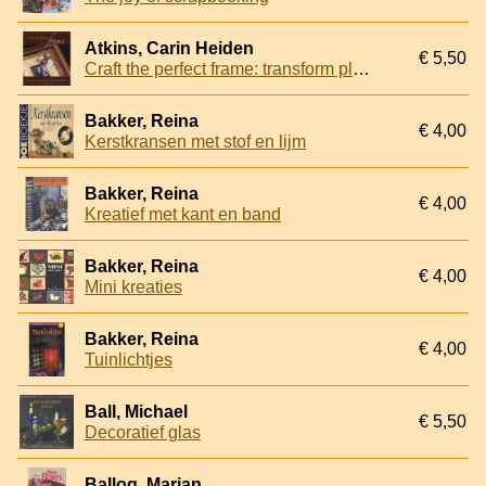
Atkins, Carin Heiden
€ 5,50
Craft the perfect frame: transform plain frames with papers, paints, and embellishments
Bakker, Reina
€ 4,00
Kerstkransen met stof en lijm
Bakker, Reina
€ 4,00
Kreatief met kant en band
Bakker, Reina
€ 4,00
Mini kreaties
Bakker, Reina
€ 4,00
Tuinlichtjes
Ball, Michael
€ 5,50
Decoratief glas
Ballog, Marian