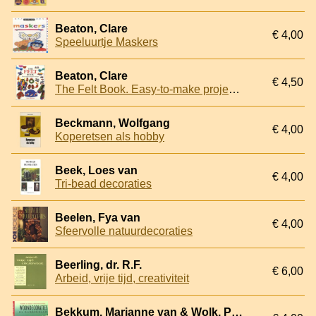
Beaton, Clare
€ 4,00
Speeluurtje Maskers
Beaton, Clare
€ 4,50
The Felt Book. Easy-to-make projects for all ages
Beckmann, Wolfgang
€ 4,00
Koperetsen als hobby
Beek, Loes van
€ 4,00
Tri-bead decoraties
Beelen, Fya van
€ 4,00
Sfeervolle natuurdecoraties
Beerling, dr. R.F.
€ 6,00
Arbeid, vrije tijd, creativiteit
Bekkum, Marianne van & Wolk, Peter van der