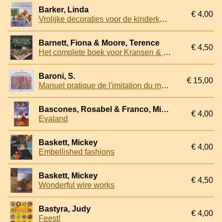
Barker, Linda
€ 4,00
Vrolijke decoraties voor de kinderkamer
Barnett, Fiona & Moore, Terence
€ 4,50
Het complete boek voor Kransen & Guirlandes. Prachtige decoraties van bloemen en natuurlijke materialen voor elk seizoen
Baroni, S.
€ 15,00
Manuel pratique de l'imitation du marbre
Bascones, Rosabel & Franco, Miguel
€ 4,00
Evaland
Baskett, Mickey
€ 4,00
Embellished fashions
Baskett, Mickey
€ 4,50
Wonderful wire works
Bastyra, Judy
€ 4,00
Feest!