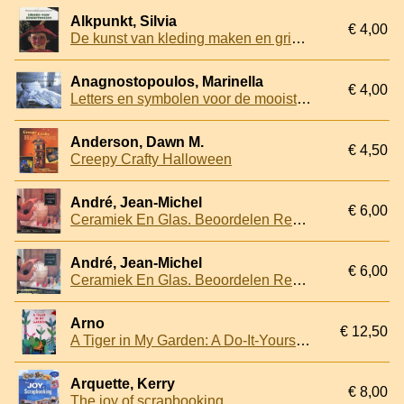
Alkpunkt, Silvia
€ 4,00
De kunst van kleding maken en grimeren. Ideeën voor kinderfeesten
Anagnostopoulos, Marinella
€ 4,00
Letters en symbolen voor de mooiste interieurdecoraties.
Anderson, Dawn M.
€ 4,50
Creepy Crafty Halloween
André, Jean-Michel
€ 6,00
Ceramiek En Glas. Beoordelen Restaureren Conserveren
André, Jean-Michel
€ 6,00
Ceramiek En Glas. Beoordelen Restaureren Conserveren
Arno
€ 12,50
A Tiger in My Garden: A Do-It-Yourself Pop-Up Book
Arquette, Kerry
€ 8,00
The joy of scrapbooking