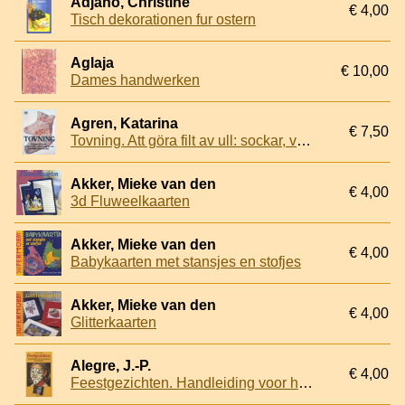
Adjano, Christine
€ 4,00
Tisch dekorationen fur ostern
Aglaja
€ 10,00
Dames handwerken
Agren, Katarina
€ 7,50
Tovning. Att göra filt av ull: sockar, vantar, mössor, httar och fria dekorativa textilier
Akker, Mieke van den
€ 4,00
3d Fluweelkaarten
Akker, Mieke van den
€ 4,00
Babykaarten met stansjes en stofjes
Akker, Mieke van den
€ 4,00
Glitterkaarten
Alegre, J.-P.
€ 4,00
Feestgezichten. Handleiding voor het grimeren van kinderen