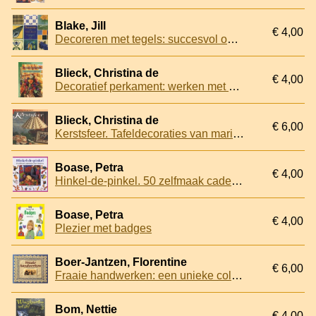
Blake, Jill
€ 4,00
Decoreren met tegels: succesvol ontwerpen met tegels
Blieck, Christina de
€ 4,00
Decoratief perkament: werken met Mariposa- en perkamentpapier
Blieck, Christina de
€ 6,00
Kerstsfeer. Tafeldecoraties van mariposa- en perkamentpapier
Boase, Petra
€ 4,00
Hinkel-de-pinkel. 50 zelfmaak cadeautjes voor kinderen
Boase, Petra
€ 4,00
Plezier met badges
Boer-Jantzen, Florentine
€ 6,00
Fraaie handwerken: een unieke collectie patronen uit 1900 opnieuw toepasbaar
Bom, Nettie
€ 4,00