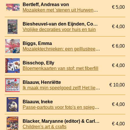
Bertleff, Andreas von
€ 5,00
Mozaïeken met 'stenen uit Hurwenen'; Meer mozaïeken met 'stenen uit Hurwenen' (2 delen)
Biesheuvel-van den Eijnden, Conny
€ 4,00
Vrolijke decoraties voor huis en tuin
Biggs, Emma
€ 6,00
Mozaïektechnieken: een geïllustreerde handleiding voor de traditionele en eigentijdse technieken
Bisschop, Elly
€ 4,00
Bloemenkaarten van stof: met fiberfill
Blaauw, Henriëtte
€ 10,00
Ik maak mijn speelgoed zelf! Het liefste speelgoed voor onze kleintjes, dat met behulp der knippatronen op de meest gemakkelijke en goedkoope wijze vervaardigd kan worden
Blaauw, Ineke
€ 4,00
Passe-partouts voor foto's en spiegels
Blacker, Maryanne (editor) & Carlyle, Neil (design director) & Lewis Bartlett, Nancy (author)
€ 4,00
Children's art & crafts