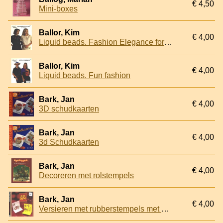
€ 4,50
Mini-boxes
Ballor, Kim
€ 4,00
Liquid beads. Fashion Elegance for beginners
Ballor, Kim
€ 4,00
Liquid beads. Fun fashion
Bark, Jan
€ 4,00
3D schudkaarten
Bark, Jan
€ 4,00
3d Schudkaarten
Bark, Jan
€ 4,00
Decoreren met rolstempels
Bark, Jan
€ 4,00
Versieren met rubberstempels met patronen