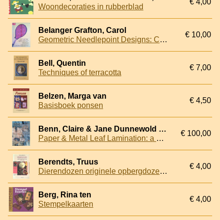
€ 4,00
Woondecoraties in rubberblad
Belanger Grafton, Carol
€ 10,00
Geometric Needlepoint Designs: Charted for Easy Use
Bell, Quentin
€ 7,00
Techniques of terracotta
Belzen, Marga van
€ 4,50
Basisboek ponsen
Benn, Claire & Jane Dunnewold & Leslie Morgan
€ 100,00
Paper & Metal Leaf Lamination: a mixed media approach with cloth + DVD
Berendts, Truus
€ 4,00
Dierendozen originele opbergdozen in de vorm van beren, hond, kat en andere dieren
Berg, Rina ten
€ 4,00
Stempelkaarten