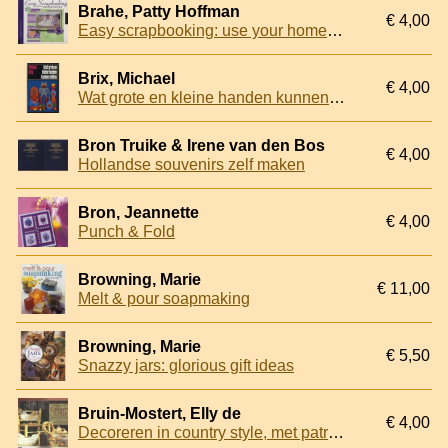
Brahe, Patty Hoffman
€ 4,00
Easy scrapbooking: use your home computer to create stylish layouts for weddings, holidays, and other occasions
Brix, Michael
€ 4,00
Wat grote en kleine handen kunnen maken
Bron Truike & Irene van den Bos
€ 4,00
Hollandse souvenirs zelf maken
Bron, Jeannette
€ 4,00
Punch & Fold
Browning, Marie
€ 11,00
Melt & pour soapmaking
Browning, Marie
€ 5,50
Snazzy jars: glorious gift ideas
Bruin-Mostert, Elly de
€ 4,00
Decoreren in country style, met patronen