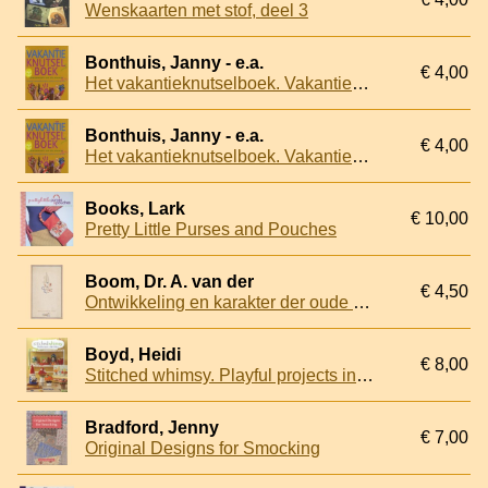
Wenskaarten met stof, deel 3
Bonthuis, Janny - e.a.
€ 4,00
Het vakantieknutselboek. Vakantieknutsels voor alle seizoenen. Vakantieboekjes, vriendschapsbandjes, kerstklokjes, strandlichtjes en nog veel meer knutsels
Bonthuis, Janny - e.a.
€ 4,00
Het vakantieknutselboek. Vakantieknutsels voor alle seizoenen. Vakantieboekjes, vriendschapsbandjes, kerstklokjes, strandlichtjes en nog veel meer knutsels
Books, Lark
€ 10,00
Pretty Little Purses and Pouches
Boom, Dr. A. van der
€ 4,50
Ontwikkeling en karakter der oude monumentale glasschilderkunst
Boyd, Heidi
€ 8,00
Stitched whimsy. Playful projects in felt & fabric
Bradford, Jenny
€ 7,00
Original Designs for Smocking