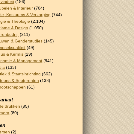
vinderij
(186)
belen & Interieur
(704)
e, Kostuums & Verzorging
(744)
igie & Theologie
(2.104)
lame & Design
(1.050)
renbedrijf
(211)
uwen & Genderstudies
(145)
oseksualiteit
(49)
cus & Kermis
(29)
onomie & Management
(941)
dia
(133)
itiek & Staatsinrichting
(662)
toons & Spotprenten
(138)
nootschappen
(61)
ariaat
e drukken
(95)
emera
(80)
sen
ersen
(2)