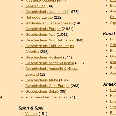
Klassieke Oudheid
(444)
Boe
Aanzien van
(34)
Alg
Geschiedenis Nederland
(1.973)
Bo
Het oude Egypte
(212)
Al
Jubileum- en Gedenkboeken
(146)
Geschiedenis Europa
(2.921)
Kunst
Geschiedenis Azië
(1.041)
Fot
Geschiedenis Noord-Amerika
(860)
Sch
Geschiedenis Zuid- en Latijns
Bee
Amerika
(295)
Gra
Geschiedenis Rusland
(544)
Ico
Geschiedenis Midden-Oosten
(333)
Ero
Geschiedenis Australië & Nieuw-
Alg
Zeeland
(12)
Geschiedenis Afrika
(164)
Antiek
Geschiedenis Oost-Europa
(263)
Uu
Geschiedenis België
(98)
Her
4)
Algemeen Geschiedenis
(974)
Ede
Sp
Sport & Spel
Boe
Voetbal
(151)