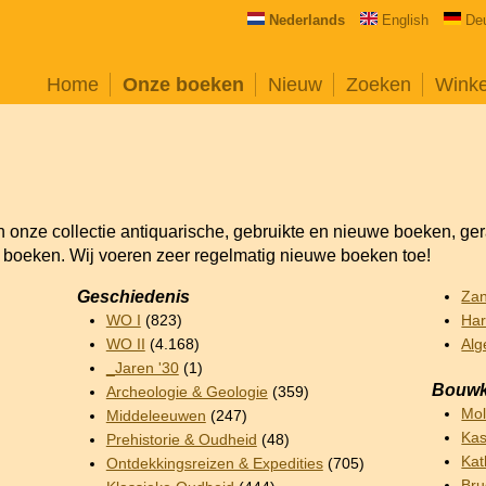
Nederlands
English
De
Home
Onze boeken
Nieuw
Zoeken
Wink
an onze collectie antiquarische, gebruikte en nieuwe boeken, ge
e boeken. Wij voeren zeer regelmatig nieuwe boeken toe!
Geschiedenis
Za
WO I
(823)
Har
WO II
(4.168)
Alg
_Jaren '30
(1)
Bouwk
Archeologie & Geologie
(359)
Mo
Middeleeuwen
(247)
Kas
Prehistorie & Oudheid
(48)
Kat
Ontdekkingsreizen & Expedities
(705)
Br