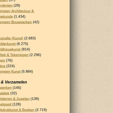
rderijen
(28)
emeen Architectuur &
uwkunde
(1.434)
gemeen Bouwwerken
(42)
ografie (Kunst)
(2.683)
ilderkunst
(6.275)
ldhouwkunst
(814)
fiek & Tekeningen
(2.296)
nen
(76)
tica
(224)
emeen Kunst
(5.884)
 & Verzamelen
rwerken
(146)
aldiek
(32)
lstenen & Juwelen
(138)
eelgoed
(128)
kdrukkunst & Boeken
(2.719)