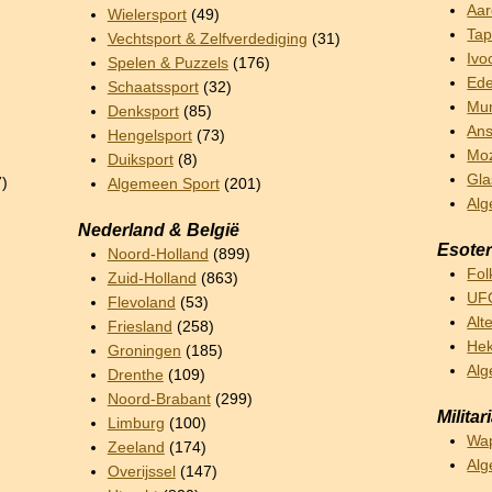
Aar
Wielersport
(49)
Tap
Vechtsport & Zelfverdediging
(31)
Ivo
Spelen & Puzzels
(176)
Ede
Schaatssport
(32)
Mun
Denksport
(85)
Ans
Hengelsport
(73)
Mo
Duiksport
(8)
Gla
7)
Algemeen Sport
(201)
Alg
Nederland & België
Esoter
Noord-Holland
(899)
Fol
Zuid-Holland
(863)
UFO
Flevoland
(53)
Alt
Friesland
(258)
Hek
Groningen
(185)
Alg
Drenthe
(109)
Noord-Brabant
(299)
Militar
Limburg
(100)
Wa
Zeeland
(174)
Alg
Overijssel
(147)