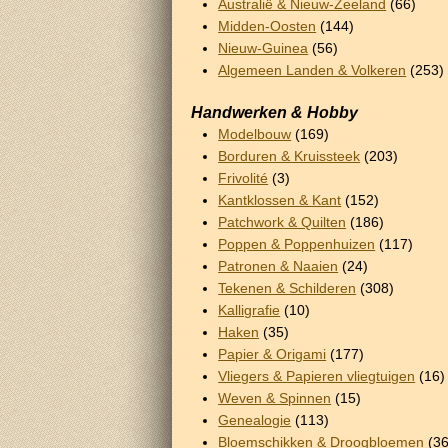
Australië & Nieuw-Zeeland
(66)
Midden-Oosten
(144)
Nieuw-Guinea
(56)
Algemeen Landen & Volkeren
(253)
Handwerken & Hobby
Modelbouw
(169)
Borduren & Kruissteek
(203)
Frivolité
(3)
Kantklossen & Kant
(152)
Patchwork & Quilten
(186)
Poppen & Poppenhuizen
(117)
Patronen & Naaien
(24)
Tekenen & Schilderen
(308)
Kalligrafie
(10)
Haken
(35)
Papier & Origami
(177)
Vliegers & Papieren vliegtuigen
(16)
Weven & Spinnen
(15)
Genealogie
(113)
Bloemschikken & Droogbloemen
(36