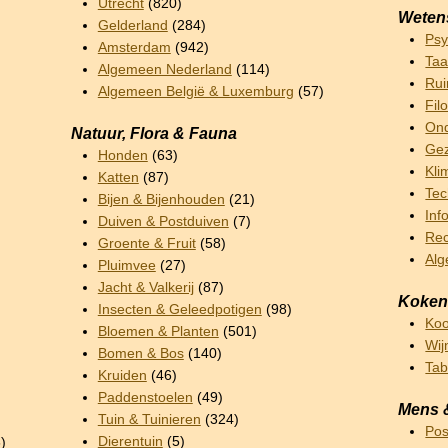
Utrecht
(820)
Weten
Gelderland
(284)
Psy
Amsterdam
(942)
Taa
Algemeen Nederland
(114)
Rui
Algemeen België & Luxemburg
(57)
Fil
Ond
Natuur, Flora & Fauna
Gez
Honden
(63)
Kli
Katten
(87)
Tec
Bijen & Bijenhouden
(21)
Inf
Duiven & Postduiven
(7)
Rec
Groente & Fruit
(58)
Al
Pluimvee
(27)
Jacht & Valkerij
(87)
Koken
Insecten & Geleedpotigen
(98)
Ko
Bloemen & Planten
(501)
Wij
Bomen & Bos
(140)
Ta
Kruiden
(46)
Paddenstoelen
(49)
Mens 
Tuin & Tuinieren
(324)
Pos
Dierentuin
(5)
)