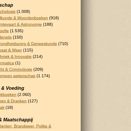
schap
chologie
(1.008)
lkunde & Woordenboeken
(918)
mtevaart & Astronomie
(188)
osofie
(1.535)
erwijs
(150)
ondheidszorg & Geneeskunde
(710)
maat & Weer
(115)
hniek & Innovatie
(214)
ormatica
(1)
ht & Criminologie
(209)
gemeen wetenschap
(1.174)
 & Voeding
okboeken
(2.060)
nen & Dranken
(127)
bak
(18)
& Maatschappij
terijen, Brandweer, Politie &