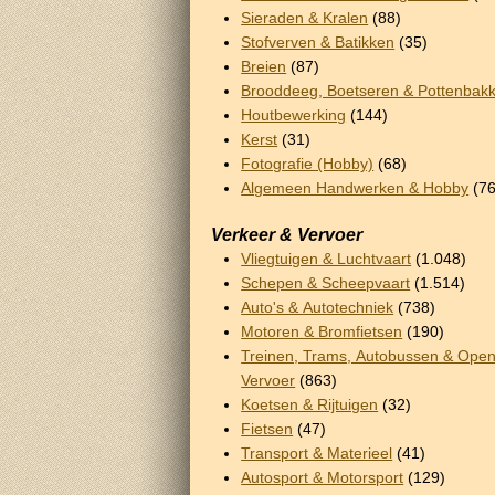
Sieraden & Kralen
(88)
Stofverven & Batikken
(35)
Breien
(87)
Brooddeeg, Boetseren & Pottenbak
Houtbewerking
(144)
Kerst
(31)
Fotografie (Hobby)
(68)
Algemeen Handwerken & Hobby
(76
Verkeer & Vervoer
Vliegtuigen & Luchtvaart
(1.048)
Schepen & Scheepvaart
(1.514)
Auto's & Autotechniek
(738)
Motoren & Bromfietsen
(190)
Treinen, Trams, Autobussen & Ope
Vervoer
(863)
Koetsen & Rijtuigen
(32)
Fietsen
(47)
Transport & Materieel
(41)
Autosport & Motorsport
(129)