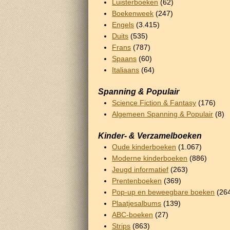
Luisterboeken
(62)
Boekenweek
(247)
Engels
(3.415)
Duits
(535)
Frans
(787)
Spaans
(60)
Italiaans
(64)
Spanning & Populair
Science Fiction & Fantasy
(176)
Algemeen Spanning & Populair
(8)
Kinder- & Verzamelboeken
Oude kinderboeken
(1.067)
Moderne kinderboeken
(886)
Jeugd informatief
(263)
Prentenboeken
(369)
Pop-up en beweegbare boeken
(26
Plaatjesalbums
(139)
ABC-boeken
(27)
Strips
(863)