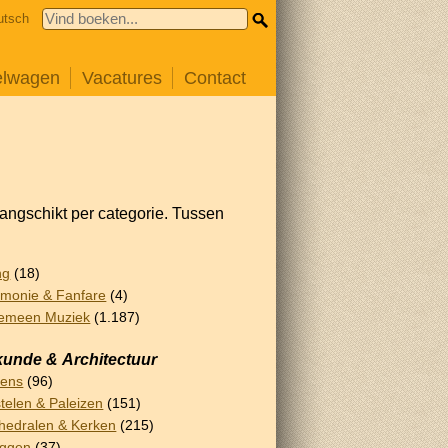
utsch
elwagen
Vacatures
Contact
rangschikt per categorie. Tussen
ng
(18)
monie & Fanfare
(4)
emeen Muziek
(1.187)
unde & Architectuur
lens
(96)
telen & Paleizen
(151)
hedralen & Kerken
(215)
uggen
(37)