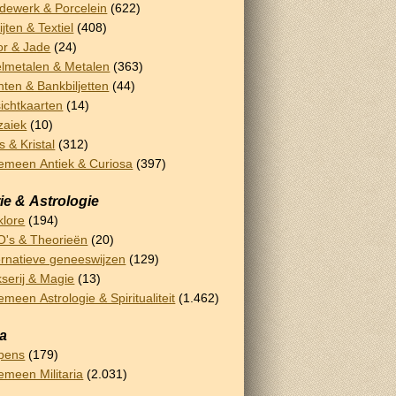
dewerk & Porcelein
(622)
ijten & Textiel
(408)
or & Jade
(24)
lmetalen & Metalen
(363)
ten & Bankbiljetten
(44)
ichtkaarten
(14)
zaiek
(10)
s & Kristal
(312)
emeen Antiek & Curiosa
(397)
ie & Astrologie
klore
(194)
's & Theorieën
(20)
ernatieve geneeswijzen
(129)
serij & Magie
(13)
emeen Astrologie & Spiritualiteit
(1.462)
ia
pens
(179)
emeen Militaria
(2.031)