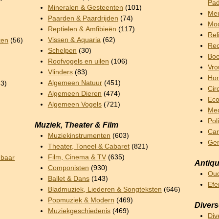
Pad
Mineralen & Gesteenten
(101)
Meu
Paarden & Paardrijden
(74)
Mod
Reptielen & Amfibieën
(117)
Rel
Vissen & Aquaria
(62)
ken
(56)
Rec
Schelpen
(30)
Boe
Roofvogels en uilen
(106)
Vro
Vlinders
(83)
Hom
Algemeen Natuur
(451)
3)
Cir
Algemeen Dieren
(474)
Ec
Algemeen Vogels
(721)
Me
Pol
Muziek, Theater & Film
Car
Muziekinstrumenten
(603)
Ge
Theater, Toneel & Cabaret
(821)
Film, Cinema & TV
(635)
nbaar
Antiqu
Componisten
(930)
Oud
Ballet & Dans
(143)
Ef
Bladmuziek, Liederen & Songteksten
(646)
Popmuziek & Modern
(469)
Diver
Muziekgeschiedenis
(469)
Div