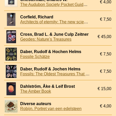
€ 4,00
The Audubon Society Pocket Guides: Familiar Rocks and Minerals. North America
Corfield, Richard
€ 7,50
Architects of eternity: The new science of fossils
Cross, Brad L. & June Culp Zeitner
€ 45,00
Geodes: Nature's Treasures
Daber, Rudolf & Hochen Helms
€ 7,50
Fossile Schätze
Daber, Rudolf & Jochen Helms
€ 7,50
Fossils: The Oldest Treasures That Ever Lived
Dahlström, Åke & Leif Brost
€ 15,00
The Amber Book
Diverse auteurs
€ 4,00
Robijn. Portret van een edelsteen