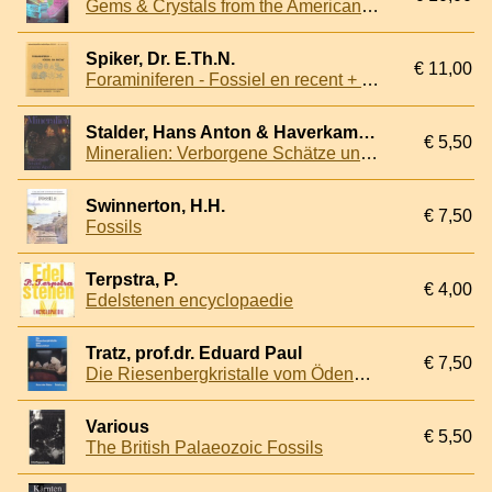
Gems & Crystals from the American Museum of Natural History
Spiker, Dr. E.Th.N.
€ 11,00
Foraminiferen - Fossiel en recent + bijlage
Stalder, Hans Anton & Haverkamp, Franz
€ 5,50
Mineralien: Verborgene Schätze unsere Alpem
Swinnerton, H.H.
€ 7,50
Fossils
Terpstra, P.
€ 4,00
Edelstenen encyclopaedie
Tratz, prof.dr. Eduard Paul
€ 7,50
Die Riesenbergkristalle vom Ödenwinkel
Various
€ 5,50
The British Palaeozoic Fossils