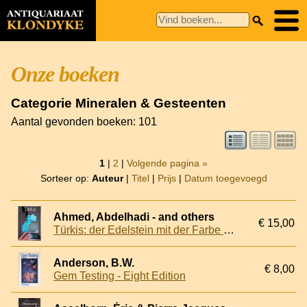
Onze boeken
Categorie Mineralen & Gesteenten
Aantal gevonden boeken: 101
1
|
2
|
Volgende pagina »
Sorteer op:
Auteur
|
Titel
|
Prijs
|
Datum toegevoegd
Ahmed, Abdelhadi - and others
€ 15,00
Türkis: der Edelstein mit der Farbe des Himmels
Anderson, B.W.
€ 8,00
Gem Testing - Eight Edition