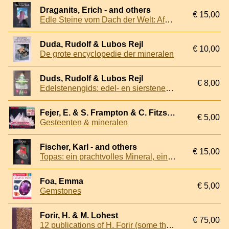
Draganits, Erich - and others
€ 15,00
Edle Steine vom Dach der Welt: Afghanistan & Pakistan
Duda, Rudolf & Lubos Rejl
€ 10,00
De grote encyclopedie der mineralen
Duds, Rudolf & Lubos Rejl
€ 8,00
Edelstenengids: edel- en sierstenen en hun kenmerken
Fejer, E. & S. Frampton & C. Fitzsimons
€ 5,00
Gesteenten & mineralen
Fischer, Karl - and others
€ 15,00
Topas: ein prachtvolles Mineral, ein lebhafter Edelstein
Foa, Emma
€ 5,00
Gemstones
Forir, H. & M. Lohest
€ 75,00
12 publications of H. Forir (some thogether with M. Lohest)