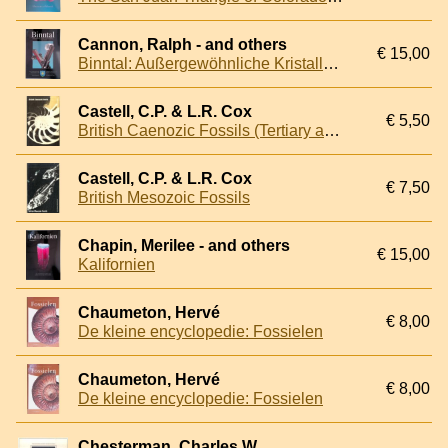
Cannon, Ralph - and others
€ 15,00
Binntal: Außergewöhnliche Kristalle - faszinierende Berge
Castell, C.P. & L.R. Cox
€ 5,50
British Caenozic Fossils (Tertiary and Quaternary)
Castell, C.P. & L.R. Cox
€ 7,50
British Mesozoic Fossils
Chapin, Merilee - and others
€ 15,00
Kalifornien
Chaumeton, Hervé
€ 8,00
De kleine encyclopedie: Fossielen
Chaumeton, Hervé
€ 8,00
De kleine encyclopedie: Fossielen
Chesterman, Charles W.