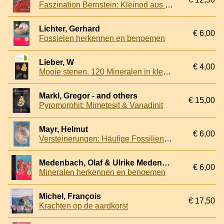
Faszination Bernstein: Kleinod aus der Wunderkammer der Natur
Lichter, Gerhard
€ 6,00
Fossielen herkennen en benoemen
Lieber, W
€ 4,00
Mooie stenen. 120 Mineralen in kleuren
Markl, Gregor - and others
€ 15,00
Pyromorphit: Mimetesit & Vanadinit
Mayr, Helmut
€ 6,00
Versteinerungen: Häufige Fossilien von wirbellosen Tieren und Pflanzen
Medenbach, Olaf & Ulrike Medenbach
€ 6,00
Mineralen herkennen en benoemen
Michel, François
€ 17,50
Krachten op de aardkorst