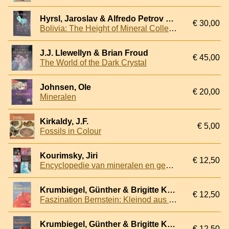
Hyrsl, Jaroslav & Alfredo Petrov & Robert B. Cook - and others
€ 30,00
Bolivia: The Height of Mineral Collecting
J.J. Llewellyn & Brian Froud
€ 45,00
The World of the Dark Crystal
Johnsen, Ole
€ 20,00
Mineralen
Kirkaldy, J.F.
€ 5,00
Fossils in Colour
Kourimsky, Jiri
€ 12,50
Encyclopedie van mineralen en gesteenten
Krumbiegel, Günther & Brigitte Krumbiegel
€ 12,50
Faszination Bernstein: Kleinod aus der Wunderkammer der Natur
Krumbiegel, Günther & Brigitte Krumbiegel
€ 12,50