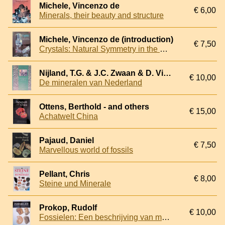
Michele, Vincenzo de
€ 6,00
Minerals, their beauty and structure
Michele, Vincenzo de (introduction)
€ 7,50
Crystals: Natural Symmetry in the Mineral World
Nijland, T.G. & J.C. Zwaan & D. Visser & J. leloux
€ 10,00
De mineralen van Nederland
Ottens, Berthold - and others
€ 15,00
Achatwelt China
Pajaud, Daniel
€ 7,50
Marvellous world of fossils
Pellant, Chris
€ 8,00
Steine und Minerale
Prokop, Rudolf
€ 10,00
Fossielen: Een beschrijving van meer dan 200 soorten fossielen, met vele illustraties in kleur