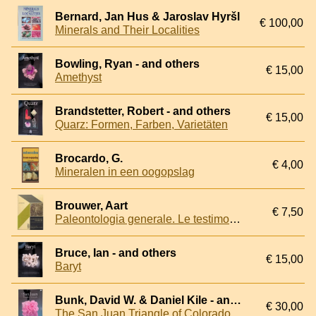
Bernard, Jan Hus & Jaroslav Hyršl
€ 100,00
Minerals and Their Localities
Bowling, Ryan - and others
€ 15,00
Amethyst
Brandstetter, Robert - and others
€ 15,00
Quarz: Formen, Farben, Varietäten
Brocardo, G.
€ 4,00
Mineralen in een oogopslag
Brouwer, Aart
€ 7,50
Paleontologia generale. Le testimonianze fossili della vita
Bruce, Ian - and others
€ 15,00
Baryt
Bunk, David W. & Daniel Kile - and others
€ 30,00
The San Juan Triangle of Colorado: Mountains of Minerals