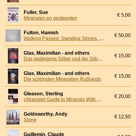
Fuller, Sue
€ 5,00
Mineralen en gesteenten
Fulton, Hamish
€ 50,00
Walking Passed: Standing Stones, Cairns, Milestones, Rocks and Boulders
Glas, Maximilian - and others
€ 15,00
Das gediegene Silber und die Silbermineralien
Glas, Maximilian - and others
€ 15,00
Die schönsten Mineralien Rußlands
Gleason, Sterling
€ 20,00
Ultraviolet Guide to Minerals With Mineral Identification Charts
Goldsworthy, Andy
€ 12,50
Stone
Guillemin, Claude