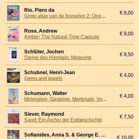
Rio, Piero da
€ 8,00
Grote atlas van de fossielen 2: Ongewervelden
Ross, Andrew
€ 9,00
Amber: The Natural Time Capsule
Schlüter, Jochen
€ 9,50
Steine des Himmels: Meteorite
Schubnel, Henri-Jean
€ 4,00
Gems and jewels
Schumann, Walter
€ 4,00
Mineralien, Gesteine. Merkmale, Vorkommen und Verwendung
Siever, Raymond
€ 7,50
Sand: Ein Archiv der Erdgeschichte
Sofianides, Anna S. & George E. Harlow
€ 10,00