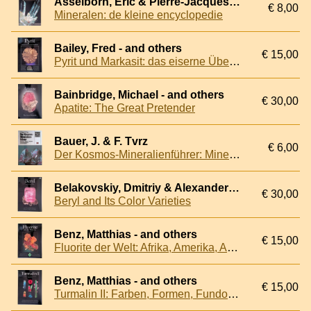
Asselborn, Éric & Pierre-Jacques Chiappero & Jacques Galvier
€ 8,00
Mineralen: de kleine encyclopedie
Bailey, Fred - and others
€ 15,00
Pyrit und Markasit: das eiserne Überall-Mineral
Bainbridge, Michael - and others
€ 30,00
Apatite: The Great Pretender
Bauer, J. & F. Tvrz
€ 6,00
Der Kosmos-Mineralienführer: Mineralien, Gesteine, Edelsteine. Ein Bestimmungsbuch met 576 Farbfotos
Belakovskiy, Dmitriy & Alexander Falster - and others
€ 30,00
Beryl and Its Color Varieties
Benz, Matthias - and others
€ 15,00
Fluorite der Welt: Afrika, Amerika, Asien, Europa
Benz, Matthias - and others
€ 15,00
Turmalin II: Farben, Formen, Fundorte, Phänomene