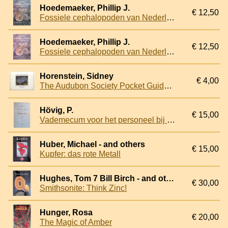
Hoedemaeker, Phillip J.
€ 12,50
Fossiele cephalopoden van Nederland: staringia 13
Hoedemaeker, Phillip J.
€ 12,50
Fossiele cephalopoden van Nederland: staringia 13
Horenstein, Sidney
€ 4,00
The Audubon Society Pocket Guides: Familiar Fossils. North America
Hövig, P.
€ 15,00
Vademecum voor het personeel bij het mijnwezen: Mineralogie
Huber, Michael - and others
€ 15,00
Kupfer: das rote Metall
Hughes, Tom 7 Bill Birch - and others
€ 30,00
Smithsonite: Think Zinc!
Hunger, Rosa
€ 20,00
The Magic of Amber