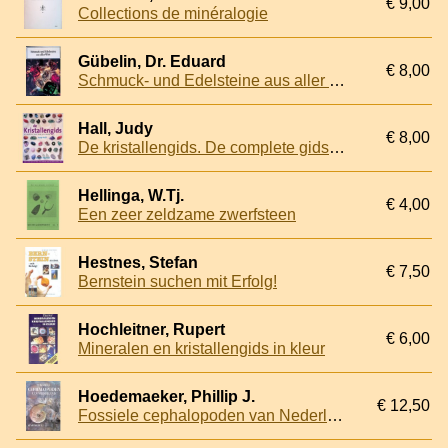
€ 9,00
Collections de minéralogie
Gübelin, Dr. Eduard
€ 8,00
Schmuck- und Edelsteine aus aller Welt
Hall, Judy
€ 8,00
De kristallengids. De complete gids over kristallen
Hellinga, W.Tj.
€ 4,00
Een zeer zeldzame zwerfsteen
Hestnes, Stefan
€ 7,50
Bernstein suchen mit Erfolg!
Hochleitner, Rupert
€ 6,00
Mineralen en kristallengids in kleur
Hoedemaeker, Phillip J.
€ 12,50
Fossiele cephalopoden van Nederland: staringia 13