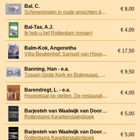
Bal, C.
€ 8,00
Scheveningen in oude ansichten deel 2
Bal-Tas, A.J.
€ 4,00
Ik heb u lief Rotterdam (roman)
Balm-Kok, Angenetha
€ 17,50
Villa Beukenhof: Samuel van Hoogstratensingel 87
Banning, Han - e.a.
€ 9,50
Tussen Grote Kerk en Boterwaag. Plan voor de revitalisering van een historisch gedeelte van de Haagse binnenstad
Barendregt, L. - e.a.
€ 4,00
Hoogstraat op stelten. De restauratie van de kelders onder de Hoogstraat en van de Visbrug te Leiden
Barjesteh van Waalwijk van Doorn, L.A.F. & drs. L.M. van der Hoeven (onder redactie van)
€ 5,00
Rotterdams Kwartierstatenboek
Barjesteh van Waalwijk van Doorn, L.A.F. & drs. L.M. van der Hoeven (onder redactie van)
€ 5,00
Rotterdams Kwartierstatenboek