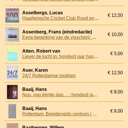
Asselbergs, Lucas
€ 12,50
Haarlemsche Cricket Club Rood en Wit: 1881-1981
Assenberg, Frans (eindredactie)
€ 10,00
Eene beperking van de visscherij: de Vlaardingse haringvisserij in de jaren 1929 tot 1940
Atten, Robert van
€ 5,00
Liever de lucht in: honderd jaar hoogbouw in Rotterdam
Auer, Karen
€ 12,50
24/7 Rotterdamse loodsen
Baaij, Hans
€ 8,00
Nou, nog ééntje dan. . .: honderd jaar Café Timmer
Baaij, Hans
€ 8,00
Rotterdam. Beeldengids centrum / City sculpture guide
Baalbergen, Willem