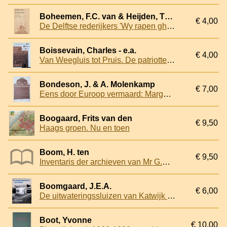
Boheemen, F.C. van & Heijden, Th.C.J. van der
€ 4,00
De Delftse rederijkers 'Wy rapen gheneucht'
Boissevain, Charles - e.a.
€ 4,00
Van Weegluis tot Pruis. De patriottentijd in Den Haag 1780-1787
Bondeson, J. & A. Molenkamp
€ 7,00
Eens door Euroop vermaard: Margaretha van Heneberg en haar 365 kinderen
Boogaard, Frits van den
€ 9,50
Haags groen. Nu en toen
Boom, H. ten
€ 9,50
Inventaris der archieven van Mr G.E. van Walsum en Mr J.M. van Walsum-Quispel
Boomgaard, J.E.A.
€ 6,00
De uitwateringssluizen van Katwijk 1404 - 1984
Boot, Yvonne
€ 10,00