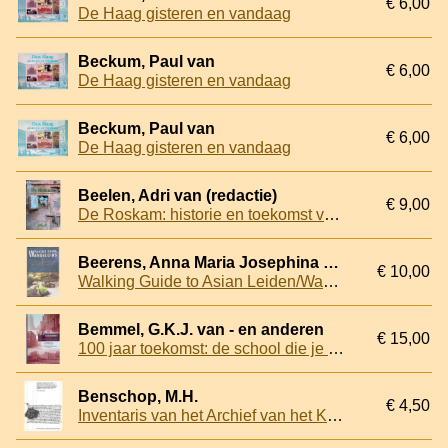
€ 6,00
De Haag gisteren en vandaag
Beckum, Paul van
€ 6,00
De Haag gisteren en vandaag
Beckum, Paul van
€ 6,00
De Haag gisteren en vandaag
Beelen, Adri van (redactie)
€ 9,00
De Roskam: historie en toekomst verenigd + DVD
Beerens, Anna Maria Josephina Josephus
€ 10,00
Walking Guide to Asian Leiden/Wandel Gids door Aziatisch Leiden
Bemmel, G.K.J. van - en anderen
€ 15,00
100 jaar toekomst: de school die je ziet: Christelijke H.B.S.; Het Christelijk Lyceum; Thuredrecht College; Insula College locatie Halmaheiraplein te Dordrecht
Benschop, M.H.
€ 4,50
Inventaris van het Archief van het Klooster van Sint Agnes te Dordrecht, 1393-1571 en van het archief van de Rentmeester van de geconfisqueerde goederen van het Klooster van Sint Agnes te Dordrecht, 1572-1591