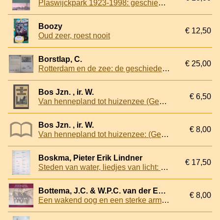
Plaswijckpark 1923-1998: geschiedenis van een Rotterdams recreatiepark
Boozy
€ 12,50
Oud zeer, roest nooit
Borstlap, C.
€ 25,00
Rotterdam en de zee: de geschiedenis van de haven van Rotterdam
Bos Jzn. , ir. W.
€ 6,50
Van hennepland tot huizenzee (Geschiedenis van de Sliedrechtenaren)
Bos Jzn. , ir. W.
€ 8,00
Van hennepland tot huizenzee: (Geschiedenis van de Sliedrechtenaren)
Boskma, Pieter Erik Lindner
€ 17,50
Steden van water, liedjes van licht: Maassluis, Alphen aan den Rijn, Gouda, Vlaardingen, Delft, Schiedam, Hellevoetsluis, Leerdam, Zoetermeer, Gorinchem, Leiden, Dordrecht
Bottema, J.C. & W.P.C. van der Ende & A.F.M. de Graaf
€ 8,00
Een wakend oog en een sterke arm: de geschiedenis van de Rijswijkse gemeentepolitie