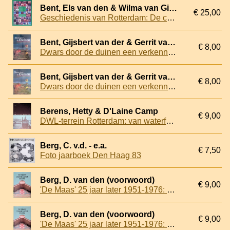
Bent, Els van den & Wilma van Giersbergen & René Spork
€ 25,00
Geschiedenis van Rotterdam: De canon van het Rotterdams verleden
Bent, Gijsbert van der & Gerrit van Ommering
€ 8,00
Dwars door de duinen een verkenningstocht van Den Haag naar Noordwijk
Bent, Gijsbert van der & Gerrit van Ommering
€ 8,00
Dwars door de duinen een verkenningstocht van Den Haag naar Noordwijk
Berens, Hetty & D'Laine Camp
€ 9,00
DWL-terrein Rotterdam: van waterfabriek tot woonwijk
Berg, C. v.d. - e.a.
€ 7,50
Foto jaarboek Den Haag 83
Berg, D. van den (voorwoord)
€ 9,00
'De Maas' 25 jaar later 1951-1976: Historisch overzicht der Koninklijke Roei- en Zeilvereniging 'de Maas' over de periode 1951-1976
Berg, D. van den (voorwoord)
€ 9,00
'De Maas' 25 jaar later 1951-1976: Historisch overzicht der Koninklijke Roei- en Zeilvereniging 'de Maas' over de periode 1951-1976