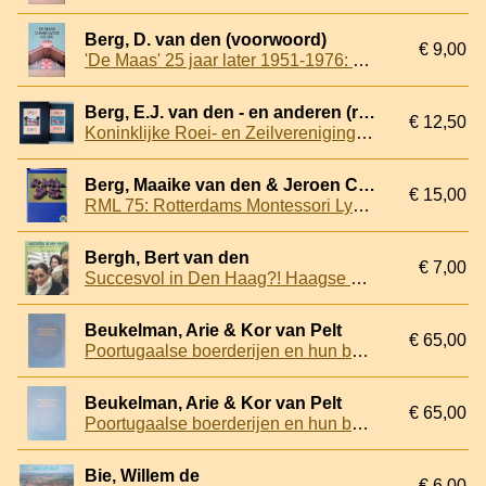
Berg, D. van den (voorwoord)
€ 9,00
'De Maas' 25 jaar later 1951-1976: Historisch overzicht der Koninklijke Roei- en Zeilvereniging 'de Maas' over de periode 1951-1976
Berg, E.J. van den - en anderen (redactie)
€ 12,50
Koninklijke Roei- en Zeilvereniging De Maas 1851-2001
Berg, Maaike van den & Jeroen Coenemans - en anderen
€ 15,00
RML 75: Rotterdams Montessori Lyceum 1936-2011
Bergh, Bert van den
€ 7,00
Succesvol in Den Haag?! Haagse sociale en culturele verkenningen
Beukelman, Arie & Kor van Pelt
€ 65,00
Poortugaalse boerderijen en hun bewoners door de eeuwen heen
Beukelman, Arie & Kor van Pelt
€ 65,00
Poortugaalse boerderijen en hun bewoners door de eeuwen heen
Bie, Willem de
€ 6,00