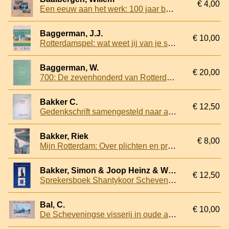
€ 4,00
Een eeuw aan het werk: 100 jaar bedrijvigheid in Noordwijk en Noordwijkerhout
Baggerman, J.J.
€ 10,00
Rotterdamspel: wat weet jij van je stad? Leuk en informatief vragenspel over Rotterdam
Baggerman, W.
€ 20,00
700: De zevenhonderd van Rotterdam: een studie naar de herkomst van gemeenteraadsleden 1961-1994
Bakker C.
€ 12,50
Gedenkschrift samengesteld naar aanleiding van het vijftigjarig bestaan van de vereeniging 1889-1939
Bakker, Riek
€ 8,00
Mijn Rotterdam: Over plichten en privileges van het stadsbestuur: D.G. van Beuningen-lezing 2016
Bakker, Simon & Joop Heinz & Wil Heinz
€ 12,50
Sprekersboek Shantykoor Scheveningen
Bal, C.
€ 10,00
De Scheveningse visserij in oude ansichten