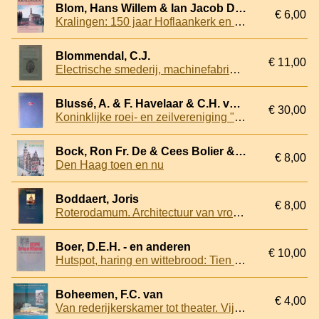
Blom, Hans Willem & Ian Jacob Dutilh - en anderen
€ 6,00
Kralingen: 150 jaar Hoflaankerk en de Viersprong
Blommendal, C.J.
€ 11,00
Electrische smederij, machinefabriek, ketelmakerij, A. van Hattem Gzn., Schiedam
Blussé, A. & F. Havelaar & C.H. van Dam (voorwoord)
€ 30,00
Koninklijke roei- en zeilvereniging "De Maas" 1851-1951
Bock, Ron Fr. De & Cees Bolier & Dick de Jager
€ 8,00
Den Haag toen en nu
Boddaert, Joris
€ 8,00
Roterodamum. Architectuur van vroeger in het Rotterdam van nu: Aflevering 1 t/m 50 verschenen in De Havenloods/Het Zuiden 15-2-'90 t/m 14-2-'91
Boer, D.E.H. - en anderen
€ 10,00
Hutspot, haring en wittebrood: Tien eeuwen Leiden, Leienaars en hun feesten
Boheemen, F.C. van
€ 4,00
Van rederijkerskamer tot theater. Vijf eeuwen cultureel leven in Rijswijk