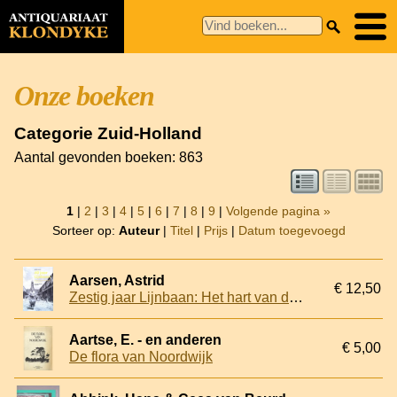
Onze boeken
Categorie Zuid-Holland
Aantal gevonden boeken: 863
1
|
2
|
3
|
4
|
5
|
6
|
7
|
8
|
9
|
Volgende pagina »
Sorteer op:
Auteur
|
Titel
|
Prijs
|
Datum toegevoegd
Aarsen, Astrid
€ 12,50
Zestig jaar Lijnbaan: Het hart van de Rotterdamse wederopbouw
Aartse, E. - en anderen
€ 5,00
De flora van Noordwijk