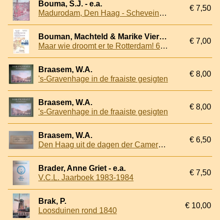
Bouma, S.J. - e.a.
€ 7,50
Madurodam, Den Haag - Scheveingen - Holland: april - oktober
Bouman, Machteld & Marike Vierstra
€ 7,00
Maar wie droomt er te Rotterdam! 650 jaar literair leven aan de Maas
Braasem, W.A.
€ 8,00
's-Gravenhage in de fraaiste gesigten
Braasem, W.A.
€ 8,00
's-Gravenhage in de fraaiste gesigten
Braasem, W.A.
€ 6,50
Den Haag uit de dagen der Camera Obscura
Brader, Anne Griet - e.a.
€ 7,50
V.C.L. Jaarboek 1983-1984
Brak, P.
€ 10,00
Loosduinen rond 1840