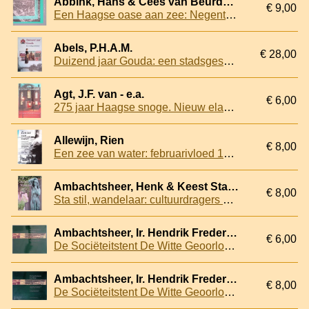
Abbink, Hans & Cees van Beurden & Loes Meijer - en anderen
€ 9,00
Een Haagse oase aan zee: Negentig jaar Vogelwijk
Abels, P.H.A.M.
€ 28,00
Duizend jaar Gouda: een stadsgeschiedenis
Agt, J.F. van - e.a.
€ 6,00
275 jaar Haagse snoge. Nieuw elan in eeuwenoud gebouw
Allewijn, Rien
€ 8,00
Een zee van water: februarivloed 1953 over de Hoeksche Waard en het Eiland Dordrecht
Ambachtsheer, Henk & Keest Stal & Rita Hulsman
€ 8,00
Sta stil, wandelaar: cultuurdragers en monumenten op Haagse begraafplaatsen
Ambachtsheer, Ir. Hendrik Frederik & Mr. Hendrik Cornelis Grootveld
€ 6,00
De Sociëteitstent De Witte Geoorloofde uithuizigheid in het Haagsche Bosch 1819-1943
Ambachtsheer, Ir. Hendrik Frederik & Mr. Hendrik Cornelis Grootveld
€ 8,00
De Sociëteitstent De Witte Geoorloofde uithuizigheid in het Haagsche Bosch 1819-1943