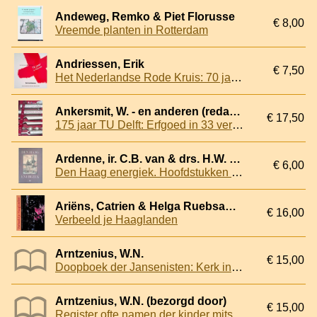
Andeweg, Remko & Piet Florusse
€ 8,00
Vreemde planten in Rotterdam
Andriessen, Erik
€ 7,50
Het Nederlandse Rode Kruis: 70 jaar in Rijswijk
Ankersmit, W. - en anderen (redactie)
€ 17,50
175 jaar TU Delft: Erfgoed in 33 verhalen
Ardenne, ir. C.B. van & drs. H.W. Poldermans & drs. C.H. Slechte
€ 6,00
Den Haag energiek. Hoofdstukken uit de geschiedenis van de energievoorziening in Den Haag
Ariëns, Catrien & Helga Ruebsamen
€ 16,00
Verbeeld je Haaglanden
Arntzenius, W.N.
€ 15,00
Doopboek der Jansenisten: Kerk in de Juffrouw Idastraat te 's-Gravenhage
Arntzenius, W.N. (bezorgd door)
€ 15,00
Register ofte namen der kinder mits de ouders ende getuygen die in de Remonstrantsche Kerk te 's Hage gedoopt sijn, 't sedert den 17 Augustij 1650