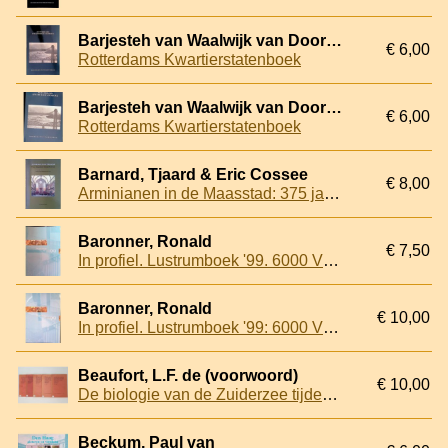
Barjesteh van Waalwijk van Doorn, L.A.F. & drs. L.M. van der Hoeven (onder redactie van)
€ 6,00
Rotterdams Kwartierstatenboek
Barjesteh van Waalwijk van Doorn, L.A.F. & L.M. van der Hoeven (redactie)
€ 6,00
Rotterdams Kwartierstatenboek
Barnard, Tjaard & Eric Cossee
€ 8,00
Arminianen in de Maasstad: 375 jaar Remonstrantse Gemeente Rotterdam
Baronner, Ronald
€ 7,50
In profiel. Lustrumboek '99. 6000 VCL'ers en hun gebouw
Baronner, Ronald
€ 10,00
In profiel. Lustrumboek '99: 6000 VCL'ers en hun gebouw
Beaufort, L.F. de (voorwoord)
€ 10,00
De biologie van de Zuiderzee tijdens haar drooglegging (5 delen)
Beckum, Paul van