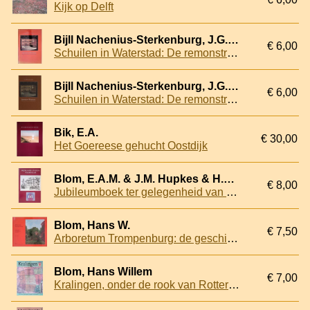
Kijk op Delft
Bijll Nachenius-Sterkenburg, J.G. de
€ 6,00
Schuilen in Waterstad: De remonstrantse Kerken aan de Vissersdijk te Rotterdam
Bijll Nachenius-Sterkenburg, J.G. de
€ 6,00
Schuilen in Waterstad: De remonstrantse Kerken aan de Vissersdijk te Rotterdam *GESIGNEERD*
Bik, E.A.
€ 30,00
Het Goereese gehucht Oostdijk
Blom, E.A.M. & J.M. Hupkes & H.A. Nijdeken & C.W. Vink (samenstellers)
€ 8,00
Jubileumboek ter gelegenheid van het 60-jarig bestaan van het Rijnlands Lyceum Wassenaar 1936-1996
Blom, Hans W.
€ 7,50
Arboretum Trompenburg: de geschiedenis van een buitenplaats in het parklandschap van Kralingen
Blom, Hans Willem
€ 7,00
Kralingen, onder de rook van Rotterdam: herdenking 100 jaar annexatie