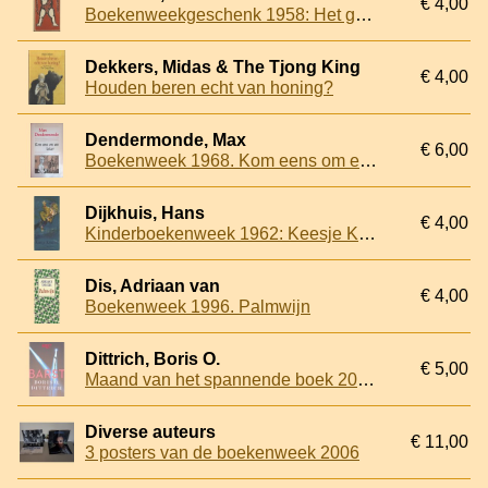
€ 4,00
Boekenweekgeschenk 1958: Het gehucht
Dekkers, Midas & The Tjong King
€ 4,00
Houden beren echt van honing?
Dendermonde, Max
€ 6,00
Boekenweek 1968. Kom eens om een keizer
Dijkhuis, Hans
€ 4,00
Kinderboekenweek 1962: Keesje Kruimel
Dis, Adriaan van
€ 4,00
Boekenweek 1996. Palmwijn
Dittrich, Boris O.
€ 5,00
Maand van het spannende boek 2018: Barst
Diverse auteurs
€ 11,00
3 posters van de boekenweek 2006