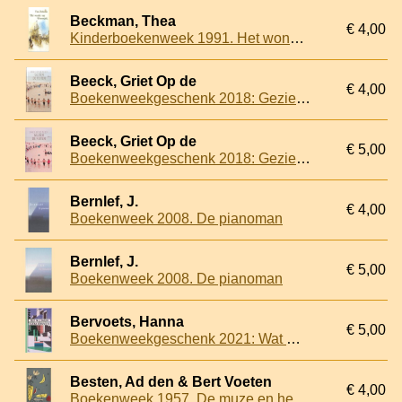
Beckman, Thea
€ 4,00
Kinderboekenweek 1991. Het wonder van Frieswijck
Beeck, Griet Op de
€ 4,00
Boekenweekgeschenk 2018: Gezien de feiten
Beeck, Griet Op de
€ 5,00
Boekenweekgeschenk 2018: Gezien de feiten
Bernlef, J.
€ 4,00
Boekenweek 2008. De pianoman
Bernlef, J.
€ 5,00
Boekenweek 2008. De pianoman
Bervoets, Hanna
€ 5,00
Boekenweekgeschenk 2021: Wat wij zagen
Besten, Ad den & Bert Voeten
€ 4,00
Boekenweek 1957. De muze en het meisje