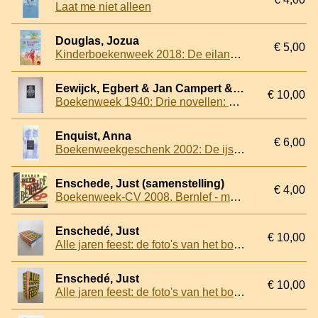
Laat me niet alleen
Douglas, Jozua
€ 5,00
Kinderboekenweek 2018: De eilandenruzie
Eewijck, Egbert & Jan Campert & M. Vasalis
€ 10,00
Boekenweek 1940: Drie novellen: De Getuige; Deez' kleine hand; Onweer + Boekenlegger
Enquist, Anna
€ 6,00
Boekenweekgeschenk 2002: De ijsdragers
Enschede, Just (samenstelling)
€ 4,00
Boekenweek-CV 2008. Bernlef - met prijsvraag
Enschedé, Just
€ 10,00
Alle jaren feest: de foto's van het boekenbal
Enschedé, Just
€ 10,00
Alle jaren feest: de foto's van het boekenbal