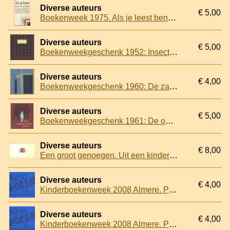
Diverse auteurs
€ 5,00
Boekenweek 1975. Als je leest ben je nooit alleen
Diverse auteurs
€ 5,00
Boekenweekgeschenk 1952: Insecten in plastic
Diverse auteurs
€ 4,00
Boekenweekgeschenk 1960: De zalenman
Diverse auteurs
€ 5,00
Boekenweekgeschenk 1961: De onbekende uren
Diverse auteurs
€ 8,00
Een groot genoegen. Uit een kindercourant van 1885, herdrukt ter gelegenheid van de drieëndertigste boekenweek
Diverse auteurs
€ 4,00
Kinderboekenweek 2008 Almere. Poesie Album
Diverse auteurs
€ 4,00
Kinderboekenweek 2008 Almere. Poesie Album