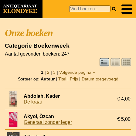
Onze boeken
Categorie Boekenweek
Aantal gevonden boeken: 247
1
|
2
|
3
|
Volgende pagina »
Sorteer op:
Auteur
|
Titel
|
Prijs
|
Datum toegevoegd
Abdolah, Kader
€ 4,00
De kraai
Akyol, Özcan
€ 5,00
Generaal zonder leger