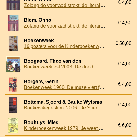
€ 4,00
Zolang de voorraad strekt: de literaire boekenweekgeschenken 1984-2000
Blom, Onno
€ 4,50
Zolang de voorraad strekt: de literaire boekenweekgeschenken 1984-2000
Boekenweek
€ 50,00
16 posters voor de Kinderboekenweek
Boogaard, Theo van den
€ 4,00
Boekenweektest 2003: De dood
Borgers, Gerrit
€ 4,00
Boekenweek 1960. De muze viert feest
Bottema, Sjoerd & Bauke Wytsma
€ 4,00
Boekewikegeskink 2006: De Stien
Bouhuys, Mies
€ 6,00
Kinderboekenweek 1979: Je weet niet wat je ziet: De klepel of de klok