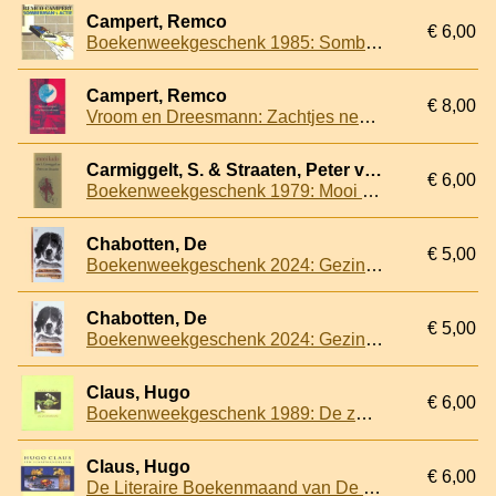
Campert, Remco
€ 6,00
Boekenweekgeschenk 1985: Somberman's actie
Campert, Remco
€ 8,00
Vroom en Dreesmann: Zachtjes neerkomen
Carmiggelt, S. & Straaten, Peter van
€ 6,00
Boekenweekgeschenk 1979: Mooi kado
Chabotten, De
€ 5,00
Boekenweekgeschenk 2024: Gezinsverpakking
Chabotten, De
€ 5,00
Boekenweekgeschenk 2024: Gezinsverpakking
Claus, Hugo
€ 6,00
Boekenweekgeschenk 1989: De zwaardvis
Claus, Hugo
€ 6,00
De Literaire Boekenmaand van De Bijenkorf 2000: Een slaapwandeling