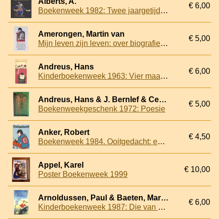
Alberts, A.
€ 6,00
Boekenweek 1982: Twee jaargetijden minder
Amerongen, Martin van
€ 5,00
Mijn leven zijn leven: over biografieën, autobiografieën, hagiografieën en anti-biografieën
Andreus, Hans
€ 6,00
Kinderboekenweek 1963: Vier maal J en Janus
Andreus, Hans & J. Bernlef & Cees Buddingh'& Rutger Kopland - en anderen
€ 5,00
Boekenweekgeschenk 1972: Poesie
Anker, Robert
€ 4,50
Boekenweek 1984. Ooitgedacht: een groot aantal verhalen verzameld in een boek
Appel, Karel
€ 10,00
Poster Boekenweek 1999
Arnoldussen, Paul & Baeten, Marja & Bertrams, Joep
€ 6,00
Kinderboekenweek 1987: Die van hiernaast en de overkant