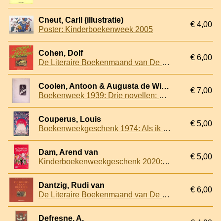
Cneut, Carll (illustratie)
€ 4,00
Poster: Kinderboekenweek 2005
Cohen, Dolf
€ 6,00
De Literaire Boekenmaand van De Bijenkorf 1987: Liegen loog gelogen
Coolen, Antoon & Augusta de Wit & Johan van der Woude
€ 7,00
Boekenweek 1939: Drie novellen: Huwelijk; Liefde en geweld langs den Barito; Afgesloten balans
Couperus, Louis
€ 5,00
Boekenweekgeschenk 1974: Als ik bijvoorbeeld de geest van mijn moeder op den rand van mijn bed zag zitten
Dam, Arend van
€ 5,00
Kinderboekenweekgeschenk 2020: De diamant van Banjarmasin
Dantzig, Rudi van
€ 6,00
De Literaire Boekenmaand van De Bijenkorf 1997: De bruid staat rechts van u
Defresne, A.