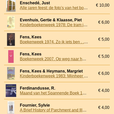
Enschedé, Just
€ 10,00
Alle jaren feest: de foto's van het boekenbal
Evenhuis, Gertie & Klaasse, Piet
€ 6,00
Kinderboekenweek 1978: De tram is geel het gras is groen
Fens, Kees
€ 5,00
Boekenweek 1974. Zo ik iets ben . . . Louis Couperus in eigen woorden
Fens, Kees
€ 5,00
Boekenweek 2007. Op weg naar het schavot
Fens, Kees & Heymans, Margriet
€ 6,00
Kinderboekenweek 1983: Mijnheer Van Dale en juffrouw Scholten
Ferdinandusse, R.
€ 4,00
Maand van het Spannende Boek 1993: Dovemansoren
Fournier, Sylvie
€ 4,00
A Brief History of Parchment and Illumination