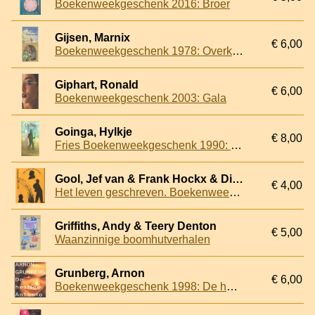
Boekenweekgeschenk 2016: Broer
Gijsen, Marnix
€ 6,00
Boekenweekgeschenk 1978: Overkomst dringend gewenst
Giphart, Ronald
€ 6,00
Boekenweekgeschenk 2003: Gala
Goinga, Hylkje
€ 8,00
Fries Boekenweekgeschenk 1990: Op Stap
Gool, Jef van & Frank Hockx & Dick Welsink (redactie en samenstelling)
€ 4,00
Het leven geschreven. Boekenweek 1993: 10-20 maart
Griffiths, Andy & Teery Denton
€ 5,00
Waanzinnige boomhutverhalen
Grunberg, Arnon
€ 6,00
Boekenweekgeschenk 1998: De heilige Antonio