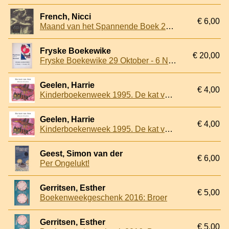
French, Nicci
€ 6,00
Maand van het Spannende Boek 2002: Verlies
Fryske Boekewike
€ 20,00
Fryske Boekewike 29 Oktober - 6 Novimber 1948: Paedwizer troch de Boekebosk
Geelen, Harrie
€ 4,00
Kinderboekenweek 1995. De kat van Jan
Geelen, Harrie
€ 4,00
Kinderboekenweek 1995. De kat van Jan
Geest, Simon van der
€ 6,00
Per Ongelukt!
Gerritsen, Esther
€ 5,00
Boekenweekgeschenk 2016: Broer
Gerritsen, Esther
€ 5,00