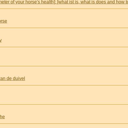
orse
y
an de duivel
the