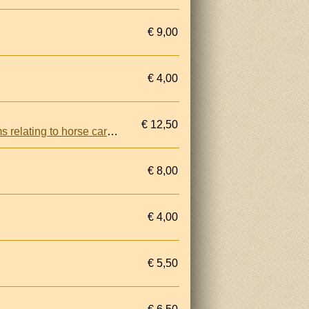
€ 9,00
€ 4,00
€ 12,50
The horse owner's problem solver: provides practical solutions to the most common problems relating to horse care and management
€ 8,00
€ 4,00
€ 5,50