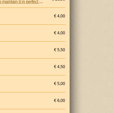
Your horse's skin: [the barometer of your horse's health]: [what ist is, what is does and how to maintain it in perfect condition]
€ 4,00
€ 4,00
€ 5,50
€ 4,50
€ 5,00
€ 6,00