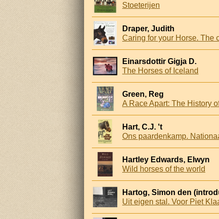
Stoeterijen
Draper, Judith
Einarsdottir Gigja D.
The Horses of Iceland
Green, Reg
A Race Apart: The History o
Hart, C.J. 't
Ons paardenkamp. Nationaa
Hartley Edwards, Elwyn
Wild horses of the world
Hartog, Simon den (introd
Uit eigen stal. Voor Piet Kl