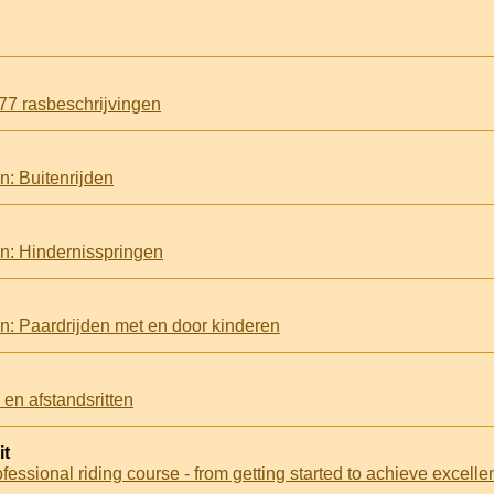
77 rasbeschrijvingen
n: Buitenrijden
n: Hindernisspringen
n: Paardrijden met en door kinderen
en afstandsritten
it
essional riding course - from getting started to achieve excell