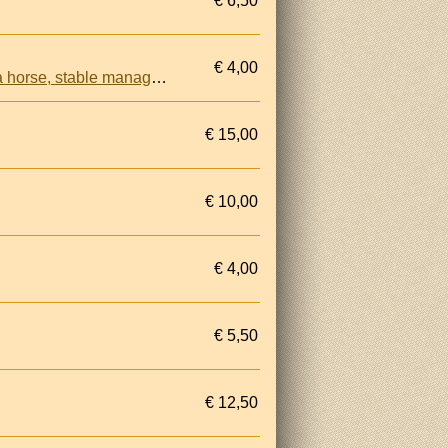
€ 6,50
€ 4,00
Caring for your Horse. The comprehensive guide to succesful horse and pony care"buying a horse, stable management, equipment, grooming and first aid
€ 15,00
€ 10,00
€ 4,00
€ 5,50
€ 12,50