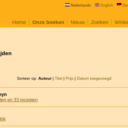
Nederlands
English
De
Home
Onze boeken
Nieuw
Zoeken
Wink
ijden
Sorteer op:
Auteur
|
Titel
|
Prijs
|
Datum toegevoegd
eyn
iten en 33 recepten
ijk