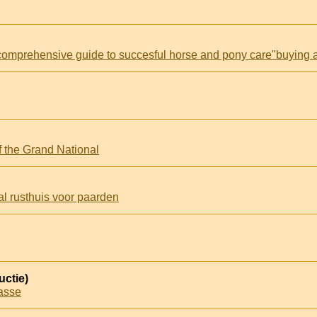
f the Grand National
l rusthuis voor paarden
uctie)
aasse