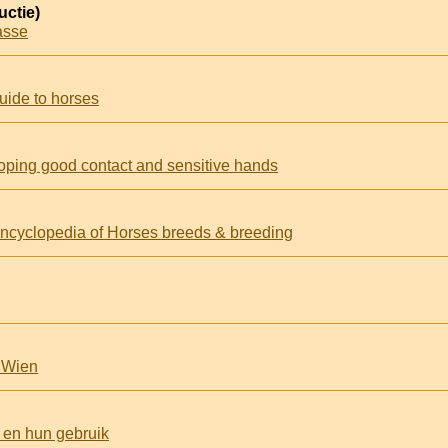
uctie)
aasse
guide to horses
loping good contact and sensitive hands
l encyclopedia of Horses breeds & breeding
 Wien
 en hun gebruik