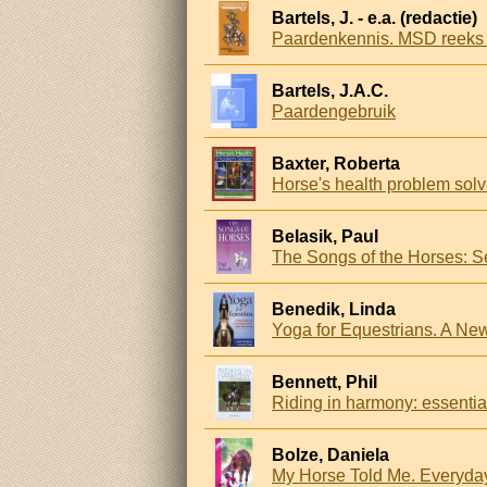
Bartels, J. - e.a. (redactie)
Paardenkennis. MSD reeks 8:
Bartels, J.A.C.
Paardengebruik
Baxter, Roberta
Horse's health problem solv
Belasik, Paul
The Songs of the Horses: S
Benedik, Linda
Yoga for Equestrians. A New
Bennett, Phil
Riding in harmony: essenti
Bolze, Daniela
My Horse Told Me. Everyda