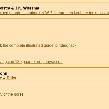
elstra & J.K. Wiersma
oed paardenstamboek N.W.P.: kleuren en kenbare teekens va
the complete illustrated guide to riding tack
ijving van 130 paarde- en ponyrassen
John
e & Rider
y of the horse