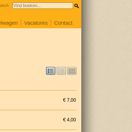
utsch
elwagen
Vacatures
Contact
€ 7,00
€ 4,00