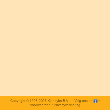
Copyright © 1995-2026 Klondyke B.V. —
Volg ons op
•
Voorwaarden
•
Privacyverklaring