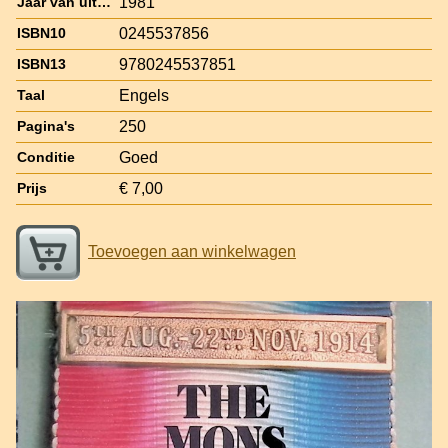
1981
Jaar van uitgave
0245537856
ISBN10
9780245537851
ISBN13
Engels
Taal
250
Pagina's
Goed
Conditie
€ 7,00
Prijs
Toevoegen aan winkelwagen