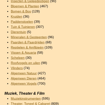
Insecten & Geleedpotigen
(90)
Bloemen & Planten
(467)
Bomen & Bos
(128)
Kruiden
(36)
Paddenstoelen
(39)
Tuin & Tuinieren
(307)
Dierentuin
(5)
Mineralen & Gesteenten
(96)
Paarden & Paardrijden
(68)
Reptielen & Amfibieën
(109)
Vissen & Aquaria
(58)
Schelpen
(30)
Roofvogels en uilen
(98)
Vlinders
(74)
Algemeen Natuur
(427)
Algemeen Dieren
(464)
Algemeen Vogels
(700)
Muziek, Theater & Film
Muziekinstrumenten
(595)
Theater, Toneel & Cabaret
(809)