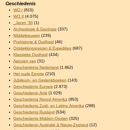
Geschiedenis
WO I
(815)
WO II
(4.075)
_Jaren '30
(1)
Archeologie & Geologie
(337)
Middeleeuwen
(239)
Prehistorie & Oudheid
(46)
Ontdekkingsreizen & Expedities
(687)
Klassieke Oudheid
(434)
Aanzien van
(31)
Geschiedenis Nederland
(1.862)
Het oude Egypte
(210)
Jubileum- en Gedenkboeken
(143)
Geschiedenis Europa
(2.873)
Geschiedenis Azië
(1.029)
Geschiedenis Noord-Amerika
(853)
Geschiedenis Zuid- en Latijns Amerika
(288)
Geschiedenis Rusland
(534)
Geschiedenis Midden-Oosten
(325)
Geschiedenis Australië & Nieuw-Zeeland
(12)