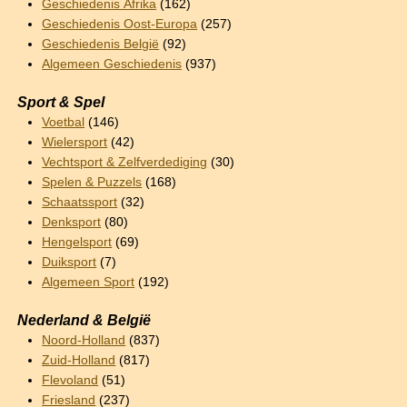
Geschiedenis Afrika
(162)
Geschiedenis Oost-Europa
(257)
Geschiedenis België
(92)
Algemeen Geschiedenis
(937)
Sport & Spel
Voetbal
(146)
Wielersport
(42)
Vechtsport & Zelfverdediging
(30)
Spelen & Puzzels
(168)
Schaatssport
(32)
Denksport
(80)
Hengelsport
(69)
Duiksport
(7)
Algemeen Sport
(192)
Nederland & België
Noord-Holland
(837)
Zuid-Holland
(817)
Flevoland
(51)
Friesland
(237)