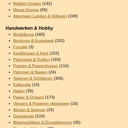
Midden-Oosten
(142)
Nieuw-Guinea
(56)
Algemeen Landen & Volkeren
(249)
Handwerken & Hobby
Modelbouw
(160)
Borduren & Kruissteek
(202)
Frivolité
(3)
Kantklossen & Kant
(152)
Patchwork & Quilten
(183)
Poppen & Poppenhuizen
(116)
Patronen & Naaien
(24)
Tekenen & Schilderen
(305)
Kalligrafie
(10)
Haken
(35)
Papier & Origami
(173)
Vliegers & Papieren vliegtuigen
(16)
Weven & Spinnen
(15)
Genealogie
(110)
Bloemschikken & Droogbloemen
(35)