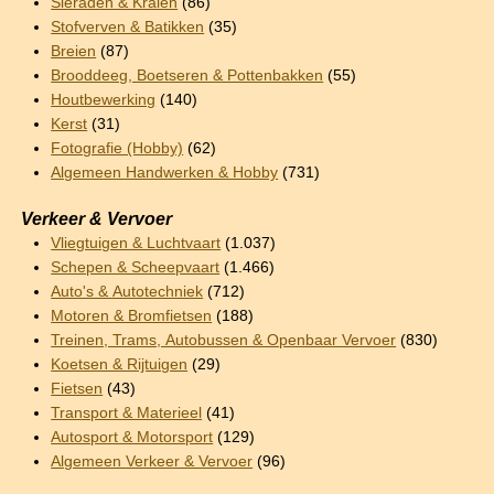
Sieraden & Kralen
(86)
Stofverven & Batikken
(35)
Breien
(87)
Brooddeeg, Boetseren & Pottenbakken
(55)
Houtbewerking
(140)
Kerst
(31)
Fotografie (Hobby)
(62)
Algemeen Handwerken & Hobby
(731)
Verkeer & Vervoer
Vliegtuigen & Luchtvaart
(1.037)
Schepen & Scheepvaart
(1.466)
Auto's & Autotechniek
(712)
Motoren & Bromfietsen
(188)
Treinen, Trams, Autobussen & Openbaar Vervoer
(830)
Koetsen & Rijtuigen
(29)
Fietsen
(43)
Transport & Materieel
(41)
Autosport & Motorsport
(129)
Algemeen Verkeer & Vervoer
(96)