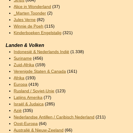
Strips
(864)
Alice in Wonderland
(37)
_Marten Toonder
(2)
Jules Verne
(82)
Winnie de Poeh
(115)
Kinderboeken Engelstalig
(321)
Landen & Volken
Indonesië & Nederlands Indië
(1.338)
Suriname
(456)
Zuid-Afrika
(159)
Verenigde Staten & Canada
(161)
Afrika
(193)
Europa
(419)
Rusland / Sovjet-Unie
(123)
Latijns Amerika
(77)
Israël & Judaica
(285)
Azië
(335)
Nederlandse Antillen / Caribisch Nederland
(211)
Oost-Europa
(64)
Australië & Nieuw-Zeeland
(66)