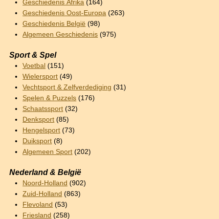
Geschiedenis Afrika
(164)
Geschiedenis Oost-Europa
(263)
Geschiedenis België
(98)
Algemeen Geschiedenis
(975)
Sport & Spel
Voetbal
(151)
Wielersport
(49)
Vechtsport & Zelfverdediging
(31)
Spelen & Puzzels
(176)
Schaatssport
(32)
Denksport
(85)
Hengelsport
(73)
Duiksport
(8)
Algemeen Sport
(202)
Nederland & België
Noord-Holland
(902)
Zuid-Holland
(863)
Flevoland
(53)
Friesland
(258)