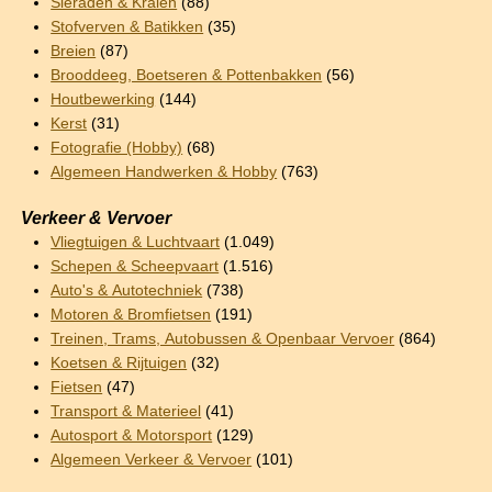
Sieraden & Kralen
(88)
Stofverven & Batikken
(35)
Breien
(87)
Brooddeeg, Boetseren & Pottenbakken
(56)
Houtbewerking
(144)
Kerst
(31)
Fotografie (Hobby)
(68)
Algemeen Handwerken & Hobby
(763)
Verkeer & Vervoer
Vliegtuigen & Luchtvaart
(1.049)
Schepen & Scheepvaart
(1.516)
Auto's & Autotechniek
(738)
Motoren & Bromfietsen
(191)
Treinen, Trams, Autobussen & Openbaar Vervoer
(864)
Koetsen & Rijtuigen
(32)
Fietsen
(47)
Transport & Materieel
(41)
Autosport & Motorsport
(129)
Algemeen Verkeer & Vervoer
(101)