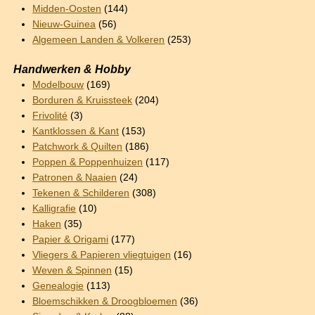
Midden-Oosten
(144)
Nieuw-Guinea
(56)
Algemeen Landen & Volkeren
(253)
Handwerken & Hobby
Modelbouw
(169)
Borduren & Kruissteek
(204)
Frivolité
(3)
Kantklossen & Kant
(153)
Patchwork & Quilten
(186)
Poppen & Poppenhuizen
(117)
Patronen & Naaien
(24)
Tekenen & Schilderen
(308)
Kalligrafie
(10)
Haken
(35)
Papier & Origami
(177)
Vliegers & Papieren vliegtuigen
(16)
Weven & Spinnen
(15)
Genealogie
(113)
Bloemschikken & Droogbloemen
(36)