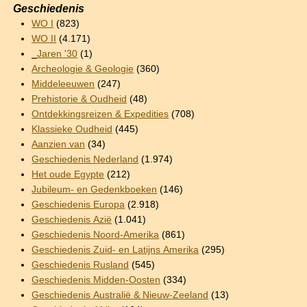
Geschiedenis
WO I
(823)
WO II
(4.171)
_Jaren '30
(1)
Archeologie & Geologie
(360)
Middeleeuwen
(247)
Prehistorie & Oudheid
(48)
Ontdekkingsreizen & Expedities
(708)
Klassieke Oudheid
(445)
Aanzien van
(34)
Geschiedenis Nederland
(1.974)
Het oude Egypte
(212)
Jubileum- en Gedenkboeken
(146)
Geschiedenis Europa
(2.918)
Geschiedenis Azië
(1.041)
Geschiedenis Noord-Amerika
(861)
Geschiedenis Zuid- en Latijns Amerika
(295)
Geschiedenis Rusland
(545)
Geschiedenis Midden-Oosten
(334)
Geschiedenis Australië & Nieuw-Zeeland
(13)