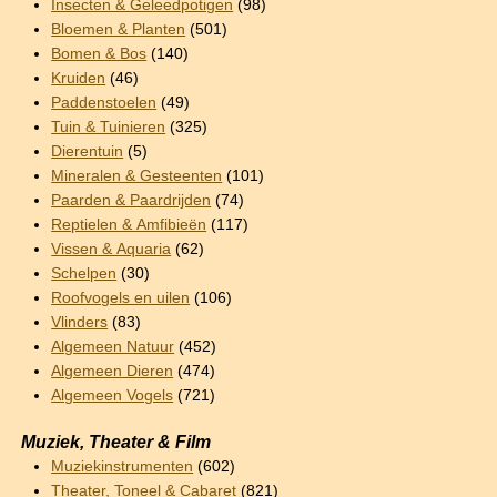
Insecten & Geleedpotigen
(98)
Bloemen & Planten
(501)
Bomen & Bos
(140)
Kruiden
(46)
Paddenstoelen
(49)
Tuin & Tuinieren
(325)
Dierentuin
(5)
Mineralen & Gesteenten
(101)
Paarden & Paardrijden
(74)
Reptielen & Amfibieën
(117)
Vissen & Aquaria
(62)
Schelpen
(30)
Roofvogels en uilen
(106)
Vlinders
(83)
Algemeen Natuur
(452)
Algemeen Dieren
(474)
Algemeen Vogels
(721)
Muziek, Theater & Film
Muziekinstrumenten
(602)
Theater, Toneel & Cabaret
(821)