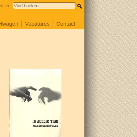
utsch
elwagen
Vacatures
Contact