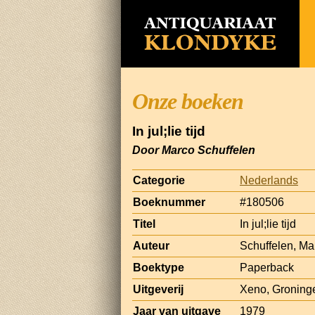
Onze boeken
In jul;lie tijd
Door Marco Schuffelen
Categorie
Nederlands
Boeknummer
#180506
Titel
In jul;lie tijd
Auteur
Schuffelen, Ma
Boektype
Paperback
Uitgeverij
Xeno, Groning
Jaar van uitgave
1979