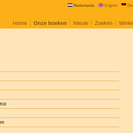
Nederlands
English
De
Home
Onze boeken
Nieuw
Zoeken
Wink
rco
en