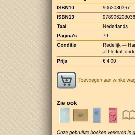
ISBN10
9062080367
ISBN13
97890620803
Taal
Nederlands
Pagina's
79
Conditie
Redelijk — Ha
achterkaft ond
Prijs
€ 4,00
Toevoegen aan winkelwa
Zie ook
Onze gebruikte boeken verkeren in 