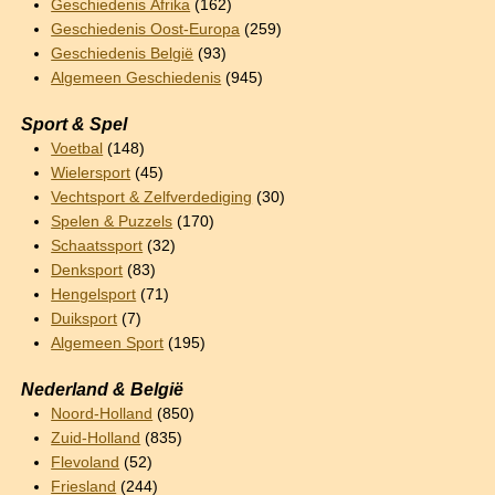
Geschiedenis Afrika
(162)
Geschiedenis Oost-Europa
(259)
Geschiedenis België
(93)
Algemeen Geschiedenis
(945)
Sport & Spel
Voetbal
(148)
Wielersport
(45)
Vechtsport & Zelfverdediging
(30)
Spelen & Puzzels
(170)
Schaatssport
(32)
Denksport
(83)
Hengelsport
(71)
Duiksport
(7)
Algemeen Sport
(195)
Nederland & België
Noord-Holland
(850)
Zuid-Holland
(835)
Flevoland
(52)
Friesland
(244)