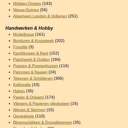
Midden-Oosten
(143)
Nieuw-Guinea
(56)
Algemeen Landen & Volkeren
(251)
Handwerken & Hobby
Modelbouw
(161)
Borduren & Kruissteek
(202)
Frivolité
(3)
Kantklossen & Kant
(152)
Patchwork & Quilten
(184)
Poppen & Poppenhuizen
(116)
Patronen & Naaien
(24)
Tekenen & Schilderen
(306)
Kalligrafie
(10)
Haken
(35)
Papier & Origami
(174)
Vliegers & Papieren vliegtuigen
(16)
Weven & Spinnen
(15)
Genealogie
(110)
Bloemschikken & Droogbloemen
(35)