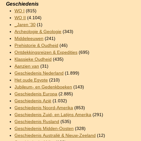
Geschiedenis
WO I
(815)
WO II
(4.104)
_Jaren '30
(1)
Archeologie & Geologie
(343)
Middeleeuwen
(241)
Prehistorie & Oudheid
(46)
Ontdekkingsreizen & Expedities
(695)
Klassieke Oudheid
(435)
Aanzien van
(31)
Geschiedenis Nederland
(1.899)
Het oude Egypte
(210)
Jubileum- en Gedenkboeken
(143)
Geschiedenis Europa
(2.885)
Geschiedenis Azië
(1.032)
Geschiedenis Noord-Amerika
(853)
Geschiedenis Zuid- en Latijns Amerika
(291)
Geschiedenis Rusland
(535)
Geschiedenis Midden-Oosten
(328)
Geschiedenis Australië & Nieuw-Zeeland
(12)