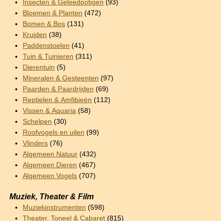
Insecten & Geleedpotigen
(93)
Bloemen & Planten
(472)
Bomen & Bos
(131)
Kruiden
(38)
Paddenstoelen
(41)
Tuin & Tuinieren
(311)
Dierentuin
(5)
Mineralen & Gesteenten
(97)
Paarden & Paardrijden
(69)
Reptielen & Amfibieën
(112)
Vissen & Aquaria
(58)
Schelpen
(30)
Roofvogels en uilen
(99)
Vlinders
(76)
Algemeen Natuur
(432)
Algemeen Dieren
(467)
Algemeen Vogels
(707)
Muziek, Theater & Film
Muziekinstrumenten
(598)
Theater, Toneel & Cabaret
(815)