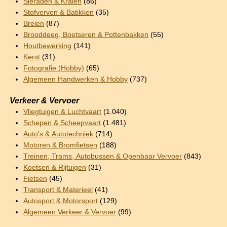
Sieraden & Kralen
(86)
Stofverven & Batikken
(35)
Breien
(87)
Brooddeeg, Boetseren & Pottenbakken
(55)
Houtbewerking
(141)
Kerst
(31)
Fotografie (Hobby)
(65)
Algemeen Handwerken & Hobby
(737)
Verkeer & Vervoer
Vliegtuigen & Luchtvaart
(1.040)
Schepen & Scheepvaart
(1.481)
Auto's & Autotechniek
(714)
Motoren & Bromfietsen
(188)
Treinen, Trams, Autobussen & Openbaar Vervoer
(843)
Koetsen & Rijtuigen
(31)
Fietsen
(45)
Transport & Materieel
(41)
Autosport & Motorsport
(129)
Algemeen Verkeer & Vervoer
(99)