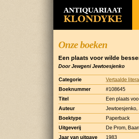
Onze boeken
Een plaats voor wilde bess
Door Jewgeni Jewtoesjenko
Categorie
Vertaalde liter
Boeknummer
#108645
Titel
Een plaats voo
Auteur
Jewtoesjenko,
Boektype
Paperback
Uitgeverij
De Prom, Baar
Jaar van uitgave
1983