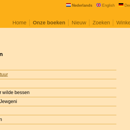
Nederlands
English
De
Home
Onze boeken
Nieuw
Zoeken
Wink
en
atuur
r wilde bessen
 Jewgeni
n