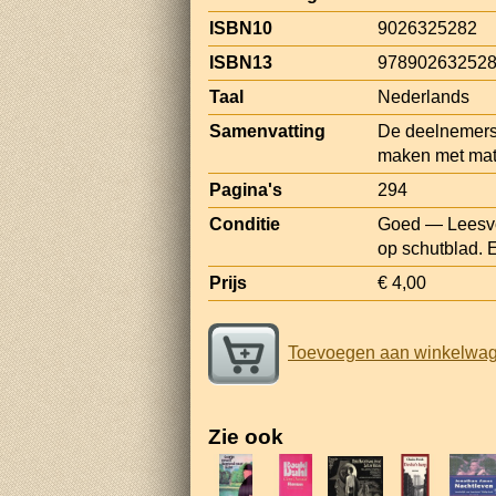
ISBN10
9026325282
ISBN13
97890263252
Taal
Nederlands
Samenvatting
De deelnemers 
maken met mat
Pagina's
294
Conditie
Goed — Leesvo
op schutblad. E
Prijs
€ 4,00
Toevoegen aan winkelwa
Zie ook