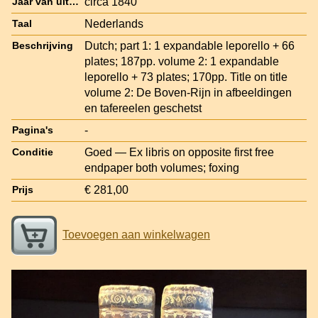
circa 1840
Jaar van uitgave
Nederlands
Taal
Dutch; part 1: 1 expandable leporello + 66
Beschrijving
plates; 187pp. volume 2: 1 expandable
leporello + 73 plates; 170pp. Title on title
volume 2: De Boven-Rijn in afbeeldingen
en tafereelen geschetst
-
Pagina's
Goed — Ex libris on opposite first free
Conditie
endpaper both volumes; foxing
€ 281,00
Prijs
Toevoegen aan winkelwagen