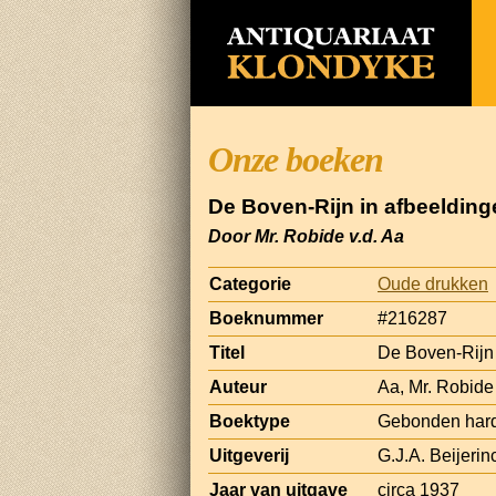
Onze boeken
De Boven-Rijn in afbeelding
Door Mr. Robide v.d. Aa
Categorie
Oude drukken
Boeknummer
#216287
Titel
De Boven-Rijn 
Auteur
Aa, Mr. Robide 
Boektype
Gebonden har
Uitgeverij
G.J.A. Beijeri
Jaar van uitgave
circa 1937