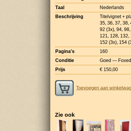
Taal
Nederlands
Beschrijving
Titelvignet + pl
35, 36, 37, 38, 
92 (3x), 94, 98
121, 128, 132, 
152 (3x), 154 (
Pagina's
160
Conditie
Goed — Foxed; 
Prijs
€ 150,00
Toevoegen aan winkelwa
Zie ook