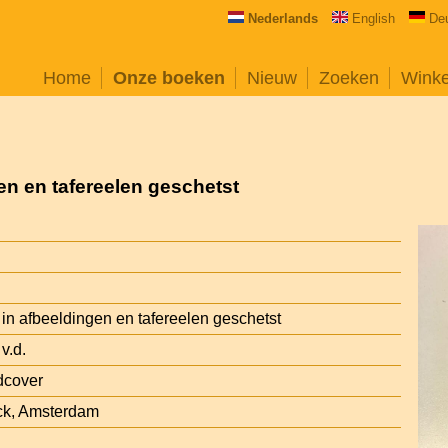
Nederlands
English
De
Home
Onze boeken
Nieuw
Zoeken
Wink
en en tafereelen geschetst
in afbeeldingen en tafereelen geschetst
v.d.
dcover
nck, Amsterdam