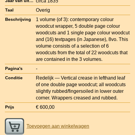
circa 1835
Jaar van uitgave
Overig
Taal
1 volume (of 3): contemporary colour
Beschrijving
woodcut wrapper, 5 double page colour
woodcuts and 1 single page colour woodcut
and (16) textpages (in Japanese), 8vo. This
volume consists of a selection of 6
woodcuts from the total of 22 woodcuts that
are contained in the 3 volumes.
-
Pagina's
Redelijk — Vertical crease in lefthand leaf
Conditie
of one double page woodcut; all woodcuts
slightly rubbed/fingersoiled in lower outer
corner. Wrappers creased and rubbed.
€ 600,00
Prijs
Toevoegen aan winkelwagen