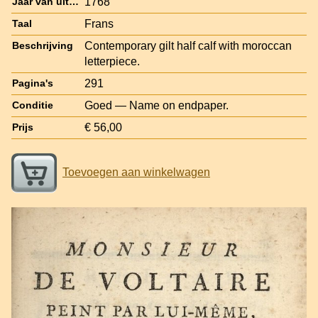
1768
Jaar van uitgave
Frans
Taal
Contemporary gilt half calf with moroccan
Beschrijving
letterpiece.
291
Pagina's
Goed — Name on endpaper.
Conditie
€ 56,00
Prijs
Toevoegen aan winkelwagen