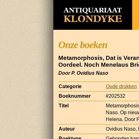
Onze boeken
Metamorphosis, Dat is Veran
Oordeel. Noch Menelaus Brie
Door P. Ovidius Naso
Categorie
Oude drukken
Boeknummer
#202532
Titel
Metamorphosis,
Naso. Op nieuw
Helena. Door P
Auteur
Ovidius Naso, 
Boektype
Gebonden har