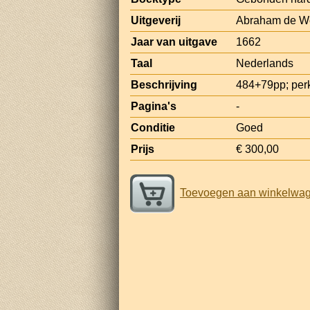
Uitgeverij
Abraham de W
Jaar van uitgave
1662
Taal
Nederlands
Beschrijving
484+79pp; per
Pagina's
-
Conditie
Goed
Prijs
€ 300,00
Toevoegen aan winkelwa