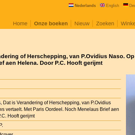
Nederlands
English
De
Home
Onze boeken
Nieuw
Zoeken
Wink
dering of Herschepping, van P.Ovidius Naso. Op 
f aen Helena. Door P.C. Hooft gerijmt
 Dat is Verandering of Herschepping, van P.Ovidius
s vertaelt. Met Paris Oordeel. Noch Menelaus Brief aen
.C. Hooft gerijmt
P.
dcover