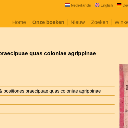
Nederlands
English
De
Home
Onze boeken
Nieuw
Zoeken
Wink
praecipuae quas coloniae agrippinae
3
& positiones praecipuae quas coloniae agrippinae