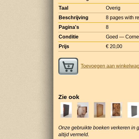
Taal
Overig
Beschrijving
8 pages with red
Pagina's
8
Conditie
Goed — Corner
Prijs
€ 20,00
Toevoegen aan winkelwa
Zie ook
Onze gebruikte boeken verkeren in 
altijd vermeld.