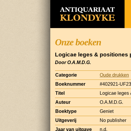
Onze boeken
Logicae leges & positiones 
Door O.A.M.D.G.
Categorie
Oude drukken
Boeknummer
#402921-UF2
Titel
Logicae leges 
Auteur
O.A.M.D.G.
Boektype
Geniet
Uitgeverij
No publisher
Jaar van uitgave
n.d.