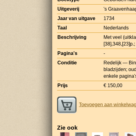
Uitgeverij
's Graavenhaag
Jaar van uitgave
1734
Taal
Nederlands
Beschrijving
Met veel (uitkla
[38],348,[23]p.;
Pagina's
-
Conditie
Redelijk — Bin
bladzijden; oud
enkele pagina's
Prijs
€ 150,00
Toevoegen aan winkelwa
Zie ook