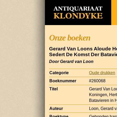
Onze boeken
Gerard Van Loons Aloude Ho
Sedert De Komst Der Batavi
Door Gerard van Loon
Categorie
Oude drukken
Boeknummer
#260068
Titel
Gerard Van Loo
Koningen, Her
Batavieren in
Auteur
Loon, Gerard 
Boektype
Gebonden har