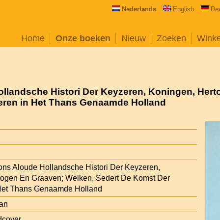
Nederlands
English
De
Home
Onze boeken
Nieuw
Zoeken
Wink
llandsche Histori Der Keyzeren, Koningen, Hert
eren in Het Thans Genaamde Holland
ns Aloude Hollandsche Histori Der Keyzeren,
togen En Graaven; Welken, Sedert De Komst Der
 Het Thans Genaamde Holland
van
dcover