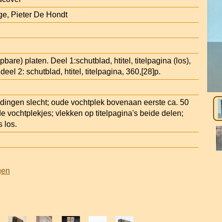
e, Pieter De Hondt
pbare) platen. Deel 1:schutblad, htitel, titelpagina (los),
 deel 2: schutblad, htitel, titelpagina, 360,[28]p.
dingen slecht; oude vochtplek bovenaan eerste ca. 50
e vochtplekjes; vlekken op titelpagina's beide delen;
 los.
gen