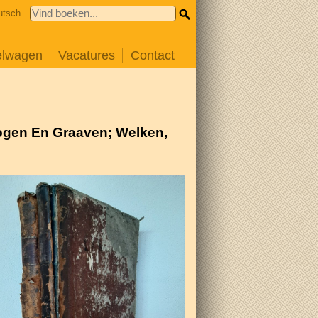
utsch
elwagen
Vacatures
Contact
ogen En Graaven; Welken,