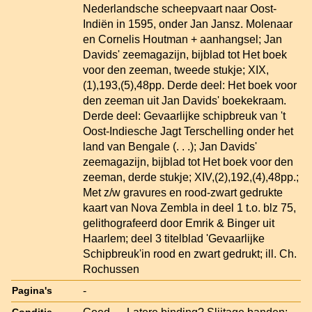
Nederlandsche scheepvaart naar Oost-
Indiën in 1595, onder Jan Jansz. Molenaar
en Cornelis Houtman + aanhangsel; Jan
Davids' zeemagazijn, bijblad tot Het boek
voor den zeeman, tweede stukje; XIX,
(1),193,(5),48pp. Derde deel: Het boek voor
den zeeman uit Jan Davids' boekekraam.
Derde deel: Gevaarlijke schipbreuk van 't
Oost-Indiesche Jagt Terschelling onder het
land van Bengale (. . .); Jan Davids'
zeemagazijn, bijblad tot Het boek voor den
zeeman, derde stukje; XIV,(2),192,(4),48pp.;
Met z/w gravures en rood-zwart gedrukte
kaart van Nova Zembla in deel 1 t.o. blz 75,
gelithografeerd door Emrik & Binger uit
Haarlem; deel 3 titelblad 'Gevaarlijke
Schipbreuk'in rood en zwart gedrukt; ill. Ch.
Rochussen
-
Pagina's