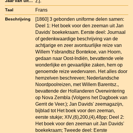
z.j.
Jaar van uitgave
Frans
Taal
[1860] 3 gebonden uniforme delen samen:
Beschrijving
Deel 1: Het boek voor den zeeman uit Jan
Davids' boekekraam. Eerste deel: Journaal
of gedenkwaardige beschrijving van de
achtjarige en zeer avontuurlijke reize van
Willem Ysbrandtsz Bontekoe, van Hoorn,
gedaan naar Oost-Indiën, bevattende vele
wonderlijke en gevaarlijke zaken, hem op
genoemde reize wedervaren. Het alles door
hemzelven beschreven; Nederlandsche
Noordpoolreizen, met Willem Barentsz.,
bevattende der Hollanderen Overwintering
op Nova Zembla (Volgens het Dagboek van
Gerrit de Veer.); Jan Davids' zeemagazijn,
bijblad tot Het boek voor den zeeman,
eerste stukje; XIV,(6),200,(4),48pp; Deel 2:
Het boek voor den zeeman uit Jan Davids'
boekekraam; Tweede deel: Eerste