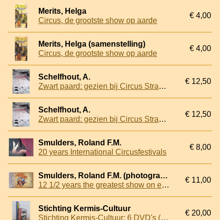
Merits, Helga
€ 4,00
Circus, de grootste show op aarde
Merits, Helga (samenstelling)
€ 4,00
Circus, de grootste show op aarde
Schelfhout, A.
€ 12,50
Zwart paard: gezien bij Circus Strassburger
Schelfhout, A.
€ 12,50
Zwart paard: gezien bij Circus Strassburger
Smulders, Roland F.M.
€ 8,00
20 years International Circusfestivals
Smulders, Roland F.M. (photography by)
€ 11,00
12 1/2 years the greatest show on earth. Babyliss presenteert het circus
Stichting Kermis-Cultuur
€ 20,00
Stichting Kermis-Cultuur: 6 DVD's (overgezet van oude VHS banden)