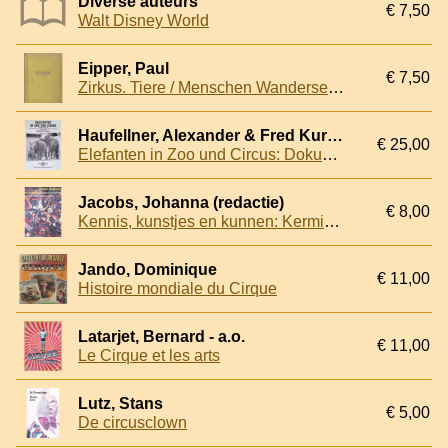
Diverse auteurs
€ 7,50
Walt Disney World
Eipper, Paul
€ 7,50
Zirkus. Tiere / Menschen Wanderseligkeit. Mit siebenundvierzig Aufnahmen von Hedda Walther und zwei technischen Photographien
Haufellner, Alexander & Fred Kurt & Jürgen Schilfarth & George Schweiger - and others
€ 25,00
Elefanten in Zoo und Circus: Dokumentation Teil 1: Europa
Jacobs, Johanna (redactie)
€ 8,00
Kennis, kunstjes en kunnen: Kermis: de wondere wereld van glans en glitter
Jando, Dominique
€ 11,00
Histoire mondiale du Cirque
Latarjet, Bernard - a.o.
€ 11,00
Le Cirque et les arts
Lutz, Stans
€ 5,00
De circusclown