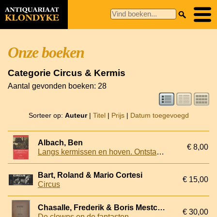
Onze boeken
Categorie Circus & Kermis
Aantal gevonden boeken: 28
Sorteer op:
Auteur
|
Titel
|
Prijs
|
Datum toegevoegd
Albach, Ben
€ 8,00
Langs kermissen en hoven. Ontstaan en kroniek van een Nederlands toneelgezelschap in de 17de eeuw *GESIGNEERD*
Bart, Roland & Mario Cortesi
€ 15,00
Circus
Chasalle, Frederik & Boris Mestchersky (met teekeningen van)
€ 30,00
De clowns en de fantasten