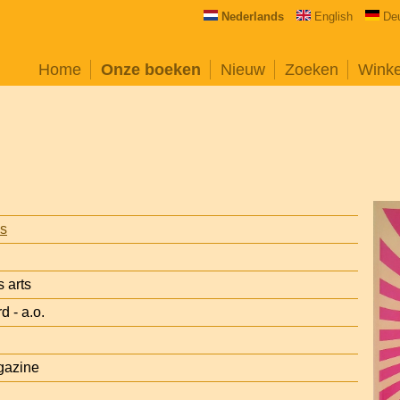
Nederlands
English
De
Home
Onze boeken
Nieuw
Zoeken
Wink
is
s arts
d - a.o.
gazine