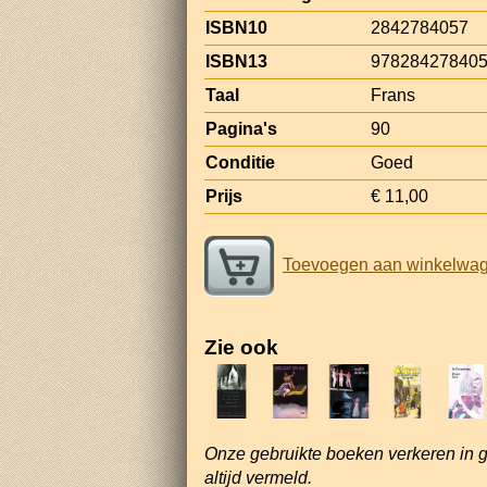
ISBN10
2842784057
ISBN13
97828427840
Taal
Frans
Pagina's
90
Conditie
Goed
Prijs
€ 11,00
Toevoegen aan winkelwa
Zie ook
Onze gebruikte boeken verkeren in 
altijd vermeld.