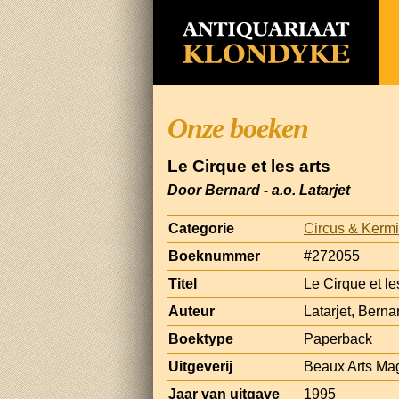
Onze boeken
Le Cirque et les arts
Door Bernard - a.o. Latarjet
Categorie
Circus & Kerm
Boeknummer
#272055
Titel
Le Cirque et le
Auteur
Latarjet, Bernar
Boektype
Paperback
Uitgeverij
Beaux Arts Ma
Jaar van uitgave
1995