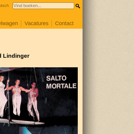
utsch
elwagen
Vacatures
Contact
d Lindinger