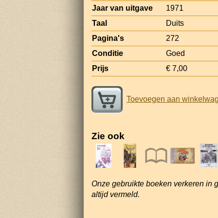
Jaar van uitgave
1971
Taal
Duits
Pagina's
272
Conditie
Goed
Prijs
€ 7,00
Toevoegen aan winkelwa
Zie ook
Onze gebruikte boeken verkeren in 
altijd vermeld.