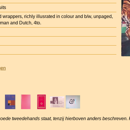
its
d wrappers, richly illusrated in colour and b/w, unpaged,
rman and Dutch, 4to.
gen
goede tweedehands staat, tenzij hierboven anders beschreven. 