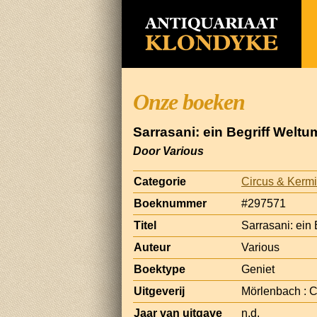
Onze boeken
Sarrasani: ein Begriff Wel
Door Various
Categorie
Circus & Kerm
Boeknummer
#297571
Titel
Sarrasani: ein
Auteur
Various
Boektype
Geniet
Uitgeverij
Mörlenbach : C
Jaar van uitgave
n.d.