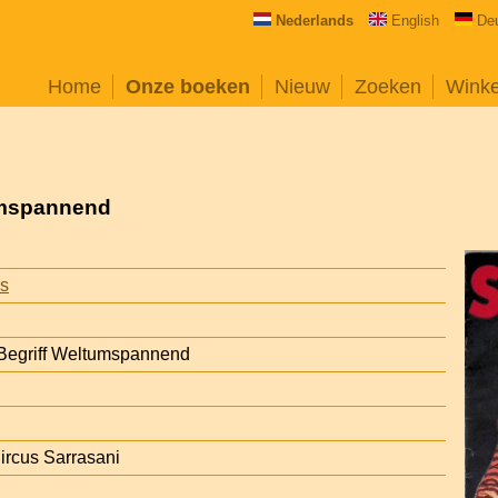
Nederlands
English
De
Home
Onze boeken
Nieuw
Zoeken
Wink
tumspannend
is
 Begriff Weltumspannend
ircus Sarrasani