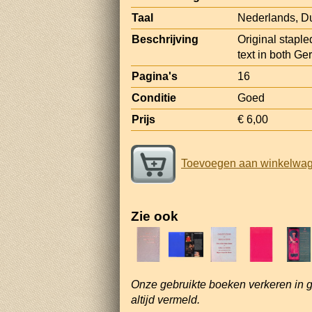
Taal
Nederlands, Du
Beschrijving
Original staple
text in both Ge
Pagina's
16
Conditie
Goed
Prijs
€ 6,00
Toevoegen aan winkelwa
Zie ook
Onze gebruikte boeken verkeren in 
altijd vermeld.