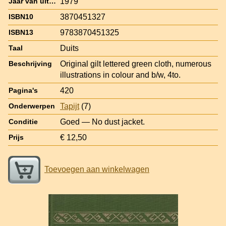
1979
Jaar van uitgave
3870451327
ISBN10
9783870451325
ISBN13
Duits
Taal
Original gilt lettered green cloth, numerous
Beschrijving
illustrations in colour and b/w, 4to.
420
Pagina's
Tapijt
(7)
Onderwerpen
Goed — No dust jacket.
Conditie
€ 12,50
Prijs
Toevoegen aan winkelwagen