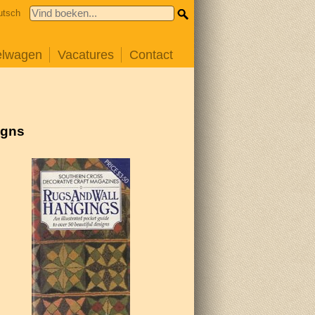
utsch
elwagen
Vacatures
Contact
igns