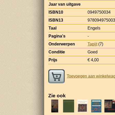
Jaar van uitgave
ISBN10
0949750034
ISBN13
97809497500
Taal
Engels
Pagina's
-
Onderwerpen
Tapijt
(7)
Conditie
Goed
Prijs
€ 4,00
Toevoegen aan winkelwa
Zie ook