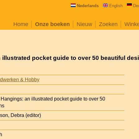
Nederlands
English
De
Home
Onze boeken
Nieuw
Zoeken
Wink
illustrated pocket guide to over 50 beautiful des
dwerken & Hobby
Hangings: an illustrated pocket guide to over 50
ns
on, Debra (editor)
h