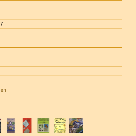
37
gen