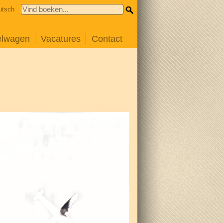
utsch
elwagen
Vacatures
Contact