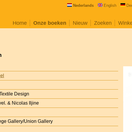
Nederlands
English
De
Home
Onze boeken
Nieuw
Zoeken
Wink
n
iel
extile Design
el. & Nicolas Iljine
ge Gallery/Union Gallery