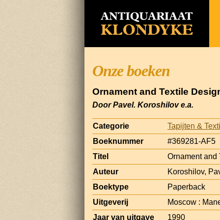
Onze boeken
Ornament and Textile Desig
Door Pavel. Koroshilov e.a.
Categorie
Tapijten & Text
Boeknummer
#369281-AF5
Titel
Ornament and T
Auteur
Koroshilov, Pav
Boektype
Paperback
Uitgeverij
Moscow : Mane
Jaar van uitgave
1990