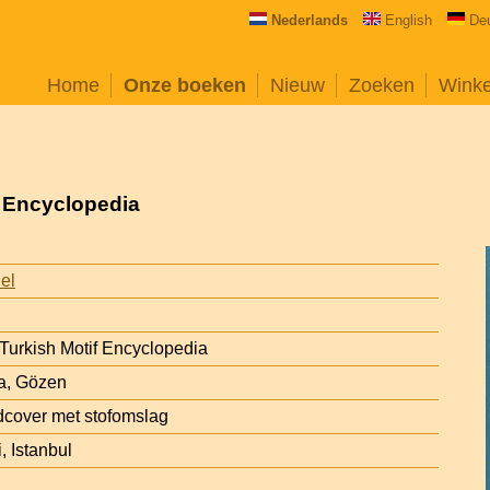
Nederlands
English
De
Home
Onze boeken
Nieuw
Zoeken
Wink
 Encyclopedia
iel
urkish Motif Encyclopedia
na, Gözen
cover met stofomslag
, Istanbul