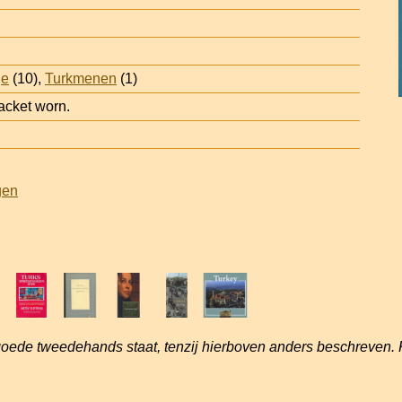
je
(10),
Turkmenen
(1)
acket worn.
gen
goede tweedehands staat, tenzij hierboven anders beschreven. 