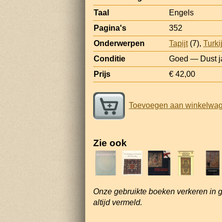
Taal
Engels
Pagina's
352
Onderwerpen
Tapijt
(7),
Turki
Conditie
Goed — Dust j
Prijs
€ 42,00
Toevoegen aan winkelwa
Zie ook
Onze gebruikte boeken verkeren in 
altijd vermeld.