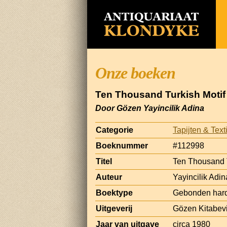
Onze boeken
Ten Thousand Turkish Motif
Door Gözen Yayincilik Adina
Categorie
Tapijten & Text
Boeknummer
#112998
Titel
Ten Thousand T
Auteur
Yayincilik Adi
Boektype
Gebonden hard
Uitgeverij
Gözen Kitabevi
Jaar van uitgave
circa 1980