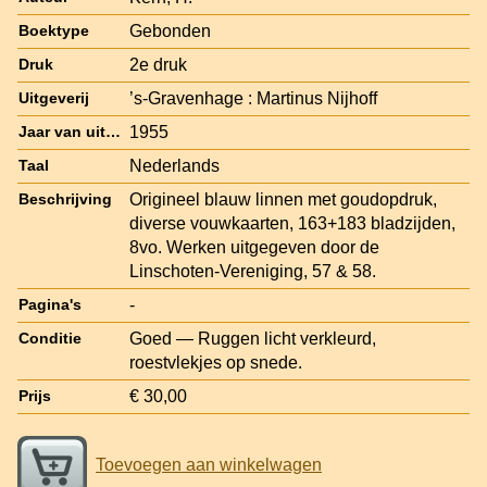
Gebonden
Boektype
2e druk
Druk
’s-Gravenhage : Martinus Nijhoff
Uitgeverij
1955
Jaar van uitgave
Nederlands
Taal
Origineel blauw linnen met goudopdruk,
Beschrijving
diverse vouwkaarten, 163+183 bladzijden,
8vo. Werken uitgegeven door de
Linschoten-Vereniging, 57 & 58.
-
Pagina's
Goed — Ruggen licht verkleurd,
Conditie
roestvlekjes op snede.
€ 30,00
Prijs
Toevoegen aan winkelwagen