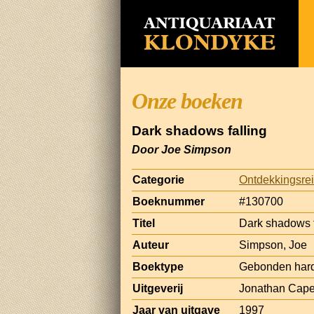
Onze boeken
Dark shadows falling
Door Joe Simpson
Categorie
Ontdekkingsrei
Boeknummer
#130700
Titel
Dark shadows f
Auteur
Simpson, Joe
Boektype
Gebonden hard
Uitgeverij
Jonathan Cape
Jaar van uitgave
1997