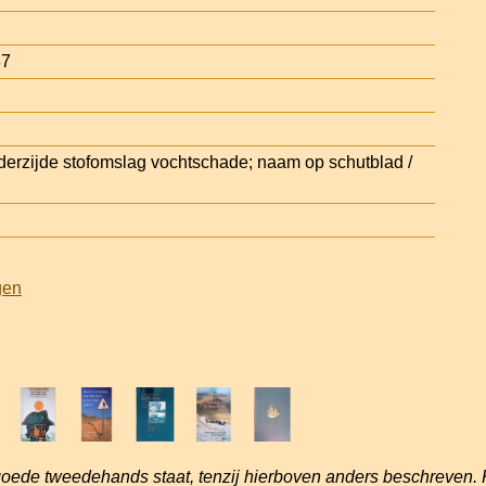
87
erzijde stofomslag vochtschade; naam op schutblad /
gen
goede tweedehands staat, tenzij hierboven anders beschreven. 