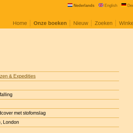
Nederlands
English
De
Home
Onze boeken
Nieuw
Zoeken
Wink
zen & Expedities
alling
cover met stofomslag
, London