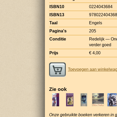
ISBN10
0224043684
ISBN13
97802240436
Taal
Engels
Pagina's
205
Conditie
Redelijk — Ond
verder goed
Prijs
€ 4,00
Toevoegen aan winkelwa
Zie ook
Onze gebruikte boeken verkeren in 