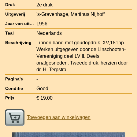
2e druk
Druk
's-Gravenhage, Martinus Nijhoff
Uitgeverij
1956
Jaar van uitgave
Nederlands
Taal
Linnen band met goudopdruk. XV,181pp.
Beschrijving
Werken uitgegeven door de Linschooten-
Vereeniging deel LVIII. Deels
onafgesneden. Tweede druk, herzien door
dr. H. Terpstra.
-
Pagina's
Goed
Conditie
€ 19,00
Prijs
Toevoegen aan winkelwagen