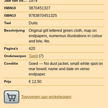
1979
Jaar van uitgave
3870451327
ISBN10
9783870451325
ISBN13
Duits
Taal
Original gilt lettered green cloth, map on
Beschrijving
endpapers, numerous illustrations in colour
and b/w, 4to.
420
Pagina's
Tapijt
(7)
Onderwerpen
Goed — No dust jacket, small white spot on
Conditie
rear board; name and date on verso
endpaper.
€ 12,50
Prijs
Toevoegen aan winkelwagen