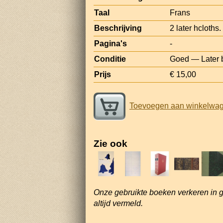
Taal
Frans
Beschrijving
2 later hcloth
Pagina's
-
Conditie
Goed — Later b
Prijs
€ 15,00
Toevoegen aan winkelwa
Zie ook
Onze gebruikte boeken verkeren in 
altijd vermeld.