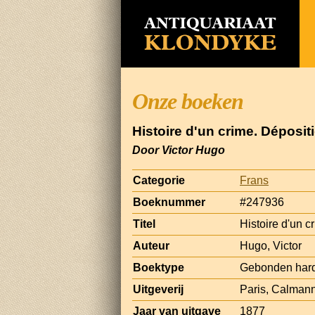
Onze boeken
Histoire d'un crime. Déposit
Door Victor Hugo
Categorie
Frans
Boeknummer
#247936
Titel
Histoire d'un c
Auteur
Hugo, Victor
Boektype
Gebonden har
Uitgeverij
Paris, Calmann
Jaar van uitgave
1877