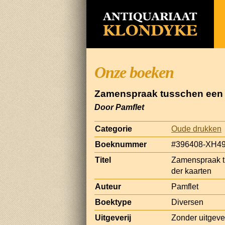
Onze boeken
Zamenspraak tusschen een H
Door Pamflet
Categorie
Oude drukken
Boeknummer
#396408-XH4
Titel
Zamenspraak tu
der kaarten
Auteur
Pamflet
Boektype
Diversen
Uitgeverij
Zonder uitgeve