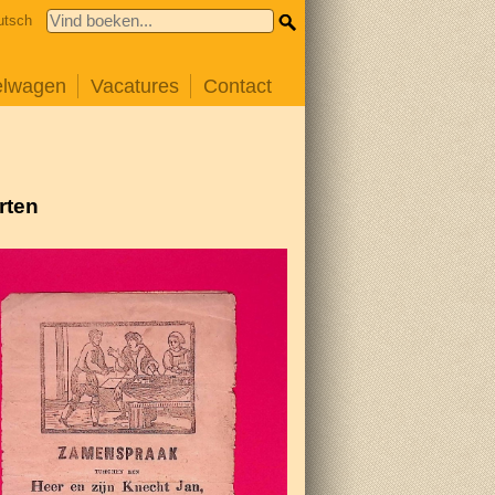
utsch
elwagen
Vacatures
Contact
rten