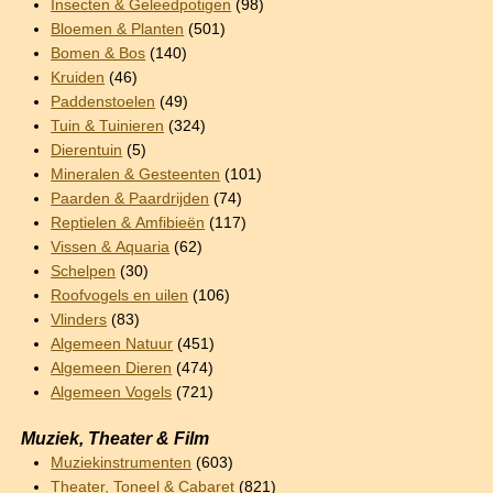
Insecten & Geleedpotigen
(98)
Bloemen & Planten
(501)
Bomen & Bos
(140)
Kruiden
(46)
Paddenstoelen
(49)
Tuin & Tuinieren
(324)
Dierentuin
(5)
Mineralen & Gesteenten
(101)
Paarden & Paardrijden
(74)
Reptielen & Amfibieën
(117)
Vissen & Aquaria
(62)
Schelpen
(30)
Roofvogels en uilen
(106)
Vlinders
(83)
Algemeen Natuur
(451)
Algemeen Dieren
(474)
Algemeen Vogels
(721)
Muziek, Theater & Film
Muziekinstrumenten
(603)
Theater, Toneel & Cabaret
(821)