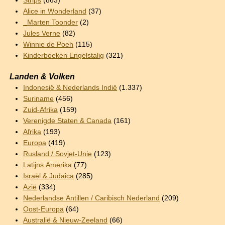
Strips
(863)
Alice in Wonderland
(37)
_Marten Toonder
(2)
Jules Verne
(82)
Winnie de Poeh
(115)
Kinderboeken Engelstalig
(321)
Landen & Volken
Indonesië & Nederlands Indië
(1.337)
Suriname
(456)
Zuid-Afrika
(159)
Verenigde Staten & Canada
(161)
Afrika
(193)
Europa
(419)
Rusland / Sovjet-Unie
(123)
Latijns Amerika
(77)
Israël & Judaica
(285)
Azië
(334)
Nederlandse Antillen / Caribisch Nederland
(209)
Oost-Europa
(64)
Australië & Nieuw-Zeeland
(66)