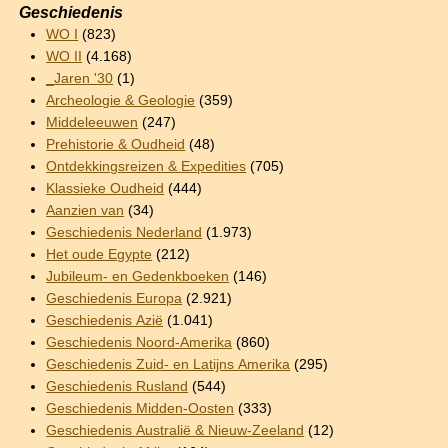
Geschiedenis
WO I
(823)
WO II
(4.168)
_Jaren '30
(1)
Archeologie & Geologie
(359)
Middeleeuwen
(247)
Prehistorie & Oudheid
(48)
Ontdekkingsreizen & Expedities
(705)
Klassieke Oudheid
(444)
Aanzien van
(34)
Geschiedenis Nederland
(1.973)
Het oude Egypte
(212)
Jubileum- en Gedenkboeken
(146)
Geschiedenis Europa
(2.921)
Geschiedenis Azië
(1.041)
Geschiedenis Noord-Amerika
(860)
Geschiedenis Zuid- en Latijns Amerika
(295)
Geschiedenis Rusland
(544)
Geschiedenis Midden-Oosten
(333)
Geschiedenis Australië & Nieuw-Zeeland
(12)