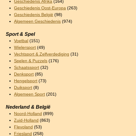
Geschiedenis Afrika
(164)
Geschiedenis Oost-Europa
(263)
Geschiedenis België
(98)
Algemeen Geschiedenis
(974)
Sport & Spel
Voetbal
(151)
Wielersport
(49)
Vechtsport & Zelfverdediging
(31)
Spelen & Puzzels
(176)
Schaatssport
(32)
Denksport
(85)
Hengelsport
(73)
Duiksport
(8)
Algemeen Sport
(201)
Nederland & België
Noord-Holland
(899)
Zuid-Holland
(863)
Flevoland
(53)
Friesland
(258)