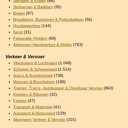
Sieraden & Kralen
(88)
Stofverven & Batikken
(35)
Breien
(87)
Brooddeeg, Boetseren & Pottenbakken
(56)
Houtbewerking
(144)
Kerst
(31)
Fotografie (Hobby)
(68)
Algemeen Handwerken & Hobby
(763)
Verkeer & Vervoer
Vliegtuigen & Luchtvaart
(1.048)
Schepen & Scheepvaart
(1.514)
Auto's & Autotechniek
(738)
Motoren & Bromfietsen
(190)
Treinen, Trams, Autobussen & Openbaar Vervoer
(863)
Koetsen & Rijtuigen
(32)
Fietsen
(47)
Transport & Materieel
(41)
Autosport & Motorsport
(129)
Algemeen Verkeer & Vervoer
(101)