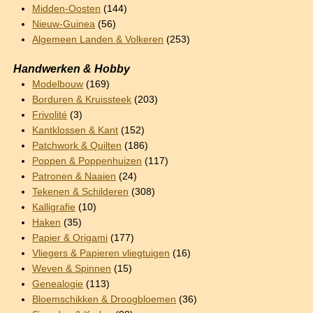
Midden-Oosten
(144)
Nieuw-Guinea
(56)
Algemeen Landen & Volkeren
(253)
Handwerken & Hobby
Modelbouw
(169)
Borduren & Kruissteek
(203)
Frivolité
(3)
Kantklossen & Kant
(152)
Patchwork & Quilten
(186)
Poppen & Poppenhuizen
(117)
Patronen & Naaien
(24)
Tekenen & Schilderen
(308)
Kalligrafie
(10)
Haken
(35)
Papier & Origami
(177)
Vliegers & Papieren vliegtuigen
(16)
Weven & Spinnen
(15)
Genealogie
(113)
Bloemschikken & Droogbloemen
(36)