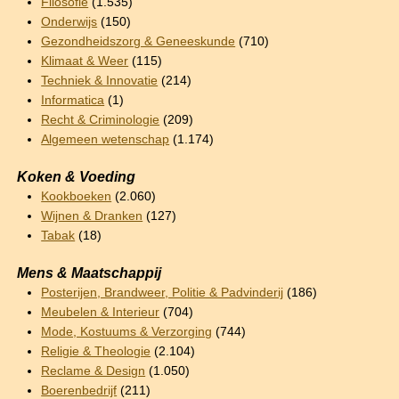
Filosofie
(1.535)
Onderwijs
(150)
Gezondheidszorg & Geneeskunde
(710)
Klimaat & Weer
(115)
Techniek & Innovatie
(214)
Informatica
(1)
Recht & Criminologie
(209)
Algemeen wetenschap
(1.174)
Koken & Voeding
Kookboeken
(2.060)
Wijnen & Dranken
(127)
Tabak
(18)
Mens & Maatschappij
Posterijen, Brandweer, Politie & Padvinderij
(186)
Meubelen & Interieur
(704)
Mode, Kostuums & Verzorging
(744)
Religie & Theologie
(2.104)
Reclame & Design
(1.050)
Boerenbedrijf
(211)