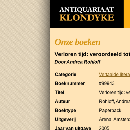
Onze boeken
Verloren tijd: veroordeeld to
Door Andrea Rohloff
Categorie
Vertaalde liter
Boeknummer
#99943
Titel
Verloren tijd: 
Auteur
Rohloff, Andre
Boektype
Paperback
Uitgeverij
Arena, Amster
Jaar van uitgave
2005