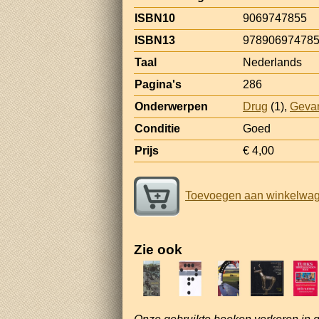
ISBN10
9069747855
ISBN13
97890697478
Taal
Nederlands
Pagina's
286
Onderwerpen
Drug
(1),
Geva
Conditie
Goed
Prijs
€ 4,00
Toevoegen aan winkelwa
Zie ook