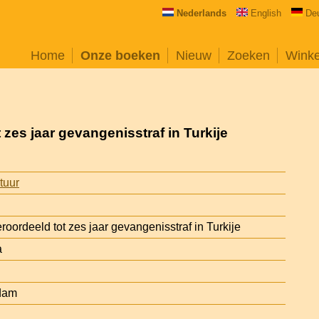
Nederlands
English
De
Home
Onze boeken
Nieuw
Zoeken
Wink
t zes jaar gevangenisstraf in Turkije
atuur
veroordeeld tot zes jaar gevangenisstraf in Turkije
a
dam