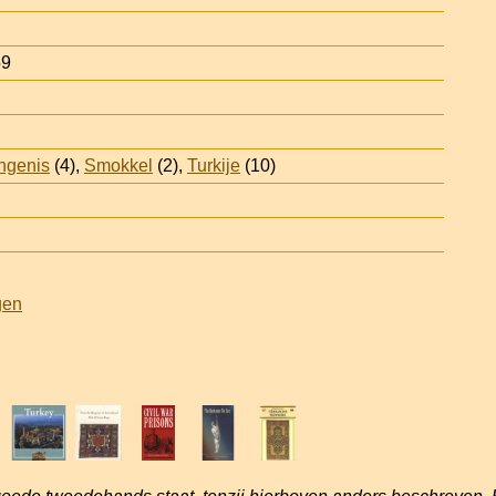
59
ngenis
(4),
Smokkel
(2),
Turkije
(10)
gen