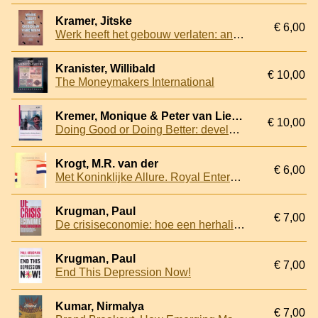
Kramer, Jitske
€ 6,00
Werk heeft het gebouw verlaten: anders samenwerken na de corona cultuurshock
Kranister, Willibald
€ 10,00
The Moneymakers International
Kremer, Monique & Peter van Lieshout & Robert Went
€ 10,00
Doing Good or Doing Better: development policies in a globalizing world
Krogt, M.R. van der
€ 6,00
Met Koninklijke Allure. Royal Enterprises in the Netherlands
Krugman, Paul
€ 7,00
De crisiseconomie: hoe een herhaling van de Grote Depressie kan worden voorkomen
Krugman, Paul
€ 7,00
End This Depression Now!
Kumar, Nirmalya
€ 7,00