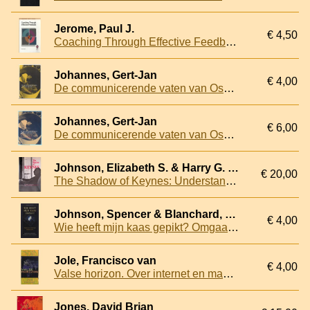
Jerome, Paul J.
€ 4,50
Coaching Through Effective Feedback. Increasing Performance Through Successful Communication
Johannes, Gert-Jan
€ 4,00
De communicerende vaten van Oscar van Leer. Ondernemerschap en filantropie in de Van Leer Entiteit, 1958-1986
Johannes, Gert-Jan
€ 6,00
De communicerende vaten van Oscar van Leer: Ondernemerschap en filantropie in de Van Leer Entiteit, 1958-1986
Johnson, Elizabeth S. & Harry G. Johnson
€ 20,00
The Shadow of Keynes: Understanding Keynes, Cambridge and Keynesian Economics Stock Image View Larger Image The Shadow of Keynes: Understanding Keynes, Cambridge and Keynesian Economics
Johnson, Spencer & Blanchard, Kenneth
€ 4,00
Wie heeft mijn kaas gepikt? Omgaan met verandering, zakelijk en prive
Jole, Francisco van
€ 4,00
Valse horizon. Over internet en maatschappij
Jones, David Brian