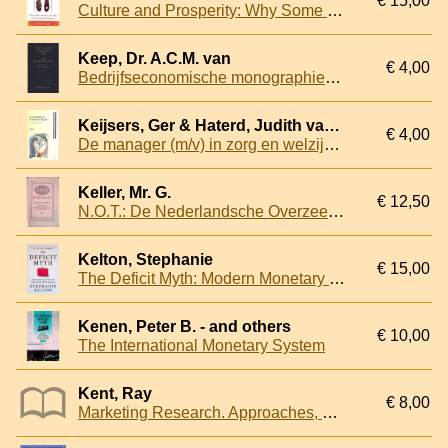
€ 15,00
Culture and Prosperity: Why Some Nations Are Rich but Most Remain Poor
Keep, Dr. A.C.M. van
€ 4,00
Bedrijfseconomische monographieën XVII: De dividendpolitiek
Keijsers, Ger & Haterd, Judith van de & Geomini, Marion & Leistra, Ellen
€ 4,00
De manager (m/v) in zorg en welzijn. Taak- en competentieprofiel
Keller, Mr. G.
€ 12,50
N.O.T.: De Nederlandsche Overzee Trustmaatschappij: haar oorsprong en werkwijze
Kelton, Stephanie
€ 15,00
The Deficit Myth: Modern Monetary Theory and how to Build a Better Economy
Kenen, Peter B. - and others
€ 10,00
The International Monetary System
Kent, Ray
€ 8,00
Marketing Research. Approaches, Methods and Applications in Europe