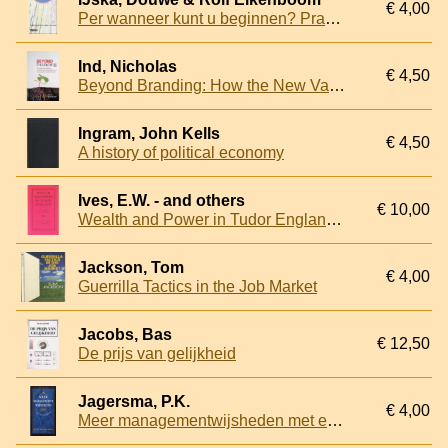
€ 4,00
Per wanneer kunt u beginnen? Praktische gids bij het vinden van een baan
Ind, Nicholas
€ 4,50
Beyond Branding: How the New Values of Transparency and Integrity are Changing the World of Brands
Ingram, John Kells
€ 4,50
A history of political economy
Ives, E.W. - and others
€ 10,00
Wealth and Power in Tudor England: Essays Presented to S.T. Bindhoff
Jackson, Tom
€ 4,00
Guerrilla Tactics in the Job Market
Jacobs, Bas
€ 12,50
De prijs van gelijkheid
Jagersma, P.K.
€ 4,00
Meer managementwijsheden met een knipoog