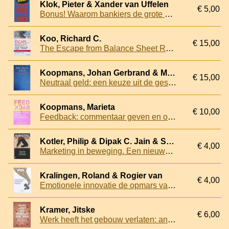
Klok, Pieter & Xander van Uffelen
€ 5,00
Bonus! Waarom bankiers de grote winnaars zijn van deze crisis
Koo, Richard C.
€ 15,00
The Escape from Balance Sheet Recession and the QE Trap: A Hazardous Road for the World Economy
Koopmans, Johan Gerbrand & M.M.G. Fase (inleidende beschouwing) & J. Zijlstra (inleidende beschouwing)
€ 15,00
Neutraal geld: een keuze uit de geschriften van Prof. Mr. J.G. Koopmans
Koopmans, Marieta
€ 10,00
Feedback: commentaar geven en ontvangen
Kotler, Philip & Dipak C. Jain & Suvit Maesincee
€ 4,00
Marketing in beweging. Een nieuwe kijk op winst, groei en vernieuwing
Kralingen, Roland & Rogier van
€ 4,00
Emotionele innovatie de opmars van de emotieconsumptie
Kramer, Jitske
€ 6,00
Werk heeft het gebouw verlaten: anders samenwerken na de corona cultuurshock