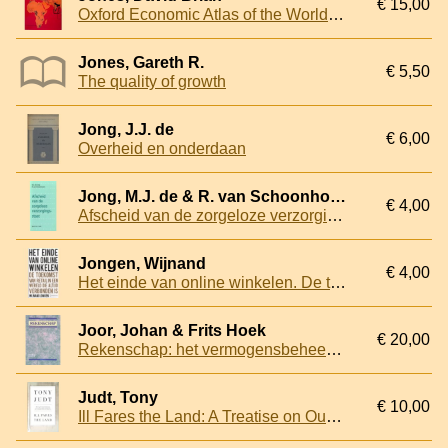
€ 15,00
Oxford Economic Atlas of the World (4th edition)
Jones, Gareth R.
€ 5,50
The quality of growth
Jong, J.J. de
€ 6,00
Overheid en onderdaan
Jong, M.J. de & R. van Schoonhoven
€ 4,00
Afscheid van de zorgeloze verzorgingsstaat
Jongen, Wijnand
€ 4,00
Het einde van online winkelen. De toekomst van retail die in een wereld altijd verbonden is
Joor, Johan & Frits Hoek
€ 20,00
Rekenschap: het vermogensbeheer van de Joodse oorlogswezen
Judt, Tony
€ 10,00
Ill Fares the Land: A Treatise on Our Present Discontents