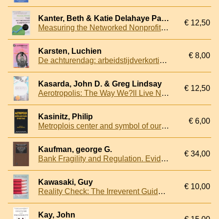
Kanter, Beth & Katie Delahaye Paine
€ 12,50
Measuring the Networked Nonprofit: Using Data to Change the World
Karsten, Luchien
€ 8,00
De achturendag: arbeidstijdverkorting in historisch perspectief 1817-1919
Kasarda, John D. & Greg Lindsay
€ 12,50
Aerotropolis: The Way We?ll Live Next
Kasinitz, Philip
€ 6,00
Metroplois center and symbol of our times
Kaufman, george G.
€ 34,00
Bank Fragility and Regulation. Evidence from Different Countries
Kawasaki, Guy
€ 10,00
Reality Check: The Irreverent Guide to Outsmarting, Outmanaging, and Outmarketing Your Competition
Kay, John