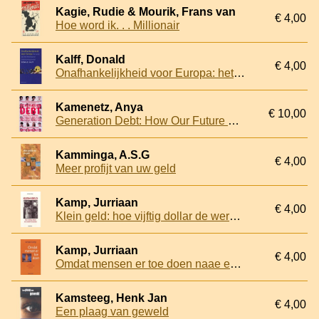
Kagie, Rudie & Mourik, Frans van
€ 4,00
Hoe word ik. . . Millionair
Kalff, Donald
€ 4,00
Onafhankelijkheid voor Europa: het einde van het Amerikaanse ondernemingsmodel
Kamenetz, Anya
€ 10,00
Generation Debt: How Our Future Was Sold Out for Student Loans, Bad Jobs, No Benefits, and Tax Cuts for Rich Geezers--And How to Fight Back
Kamminga, A.S.G
€ 4,00
Meer profijt van uw geld
Kamp, Jurriaan
€ 4,00
Klein geld: hoe vijftig dollar de wereld verandert
Kamp, Jurriaan
€ 4,00
Omdat mensen er toe doen naae een economie voor iedereen
Kamsteeg, Henk Jan
€ 4,00
Een plaag van geweld