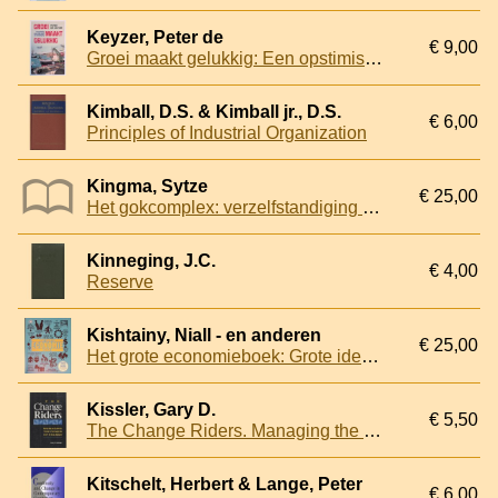
Keyzer, Peter de
€ 9,00
Groei maakt gelukkig: Een opstimist over vrije markt en vooruitgang.
Kimball, D.S. & Kimball jr., D.S.
€ 6,00
Principles of Industrial Organization
Kingma, Sytze
€ 25,00
Het gokcomplex: verzelfstandiging van vermaak
Kinneging, J.C.
€ 4,00
Reserve
Kishtainy, Niall - en anderen
€ 25,00
Het grote economieboek: Grote ideeën eenvoudig uitgelegd
Kissler, Gary D.
€ 5,50
The Change Riders. Managing the Power of Change
Kitschelt, Herbert & Lange, Peter
€ 6,00