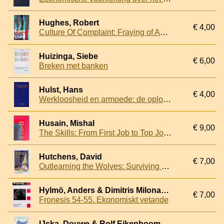
Hughes, Robert
€ 4,00
Culture Of Complaint: Fraying of America
Huizinga, Siebe
€ 6,00
Breken met banken
Hulst, Hans
€ 4,00
Werkloosheid en armoede: de oplossing die werkt
Husain, Mishal
€ 9,00
The Skills: From First Job to Top Job - What Every Woman Needs to Know
Hutchens, David
€ 7,00
Outlearning the Wolves: Surviving and Thriving in a Learning Organization
Hylmö, Anders & Dimitris Milonakis & Marion Fourcade & Étienne Ollion & Yann Algan
€ 7,00
Fronesis 54-55. Ekonomiskt vetande
IJska, Douwe & Rolf Eikenboom