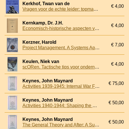
Kerkhof, Twan van de
€ 4,00
Vragen voor de echte leider: topmanagers over hun manier van leidinggeven
Kernkamp, Dr. J.H.
€ 4,00
Economisch-historische aspecten van de literatuurproductie. Rede uitgesproken bij de aanvaarding van het ambt van hoogleraar aan de Nederlandsche Economische Hoogeschool te Rotterdam op 3 februari 1949
Kerzner, Harold
€ 7,00
Project Management. A Systems Approach to Planning, Scheduling, and Controlling - Sixth edition
Keulen, Niek van
€ 4,00
scORen. Tactische tips voor ondernemingsraden
Keynes, John Maynard
€ 75,00
Activities 1939-1945: Internal War Finance
Keynes, John Maynard
€ 50,00
Activities 1940-1944: Shaping the Postwar World: The Clearing Union
Keynes, John Maynard
€ 50,00
The General Theory and After: A Supplement