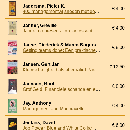
Jagersma, Pieter K.
€ 4,00
400 managementwijsheden met een knipoog
Janner, Greville
€ 4,00
Janner on presentation: an essential guide to the theory, tricks and techniques of business presentation
Janse, Diederick & Marco Bogers
€ 8,00
Getting teams done: Een praktische methode voor teamproductiviteit
Jansen, Gert Jan
€ 12,50
Kleinschaligheid als alternatief: Nieuwe Meentes in een nieuwe economie
Janssen, Roel
€ 8,00
Grof Geld: Financiele schandalen en speculatie in Nederland
Jay, Anthony
€ 4,00
Management and Machiavelli
Jenkins, David
€ 6,00
Job Power. Blue and White Collar Democracy