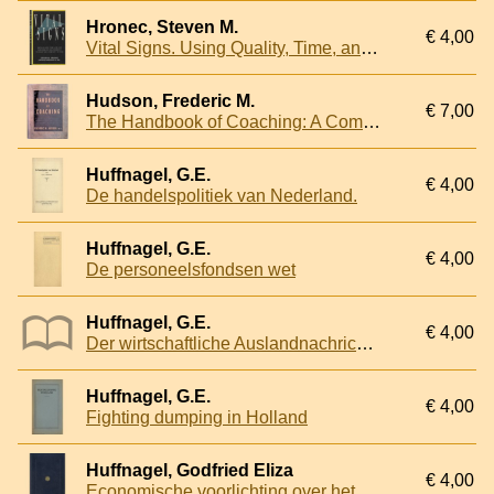
Hronec, Steven M.
€ 4,00
Vital Signs. Using Quality, Time, and Cost Performance Measurements to Chart Your Company's Future
Hudson, Frederic M.
€ 7,00
The Handbook of Coaching: A Comprehensive Resource Guide for Managers, Executives, Consultants, and Human Resource Professionals
Huffnagel, G.E.
€ 4,00
De handelspolitiek van Nederland.
Huffnagel, G.E.
€ 4,00
De personeelsfondsen wet
Huffnagel, G.E.
€ 4,00
Der wirtschaftliche Auslandnachrichtendienst in Holland. Heft 3.
Huffnagel, G.E.
€ 4,00
Fighting dumping in Holland
Huffnagel, Godfried Eliza
€ 4,00
Economische voorlichting over het buitenland