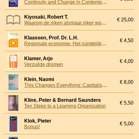
Continuity and Change in Contemporary Capitalism
Kiyosaki, Robert T.
€ 25,00
Waarom de rijken alsmaar rijker worden: Wat is de financiéle ontwikkeling... eigenlijk?
Klaassen, Prof. Dr. L.H.
€ 4,50
Regionale economie. Het ruimtelijk element in de economie
Klamer, Arjo
€ 4,00
Verzuilde dromen
Klein, Naomi
€ 8,00
This Changes Everything: Capitalism Vs. the Climate
Kline, Peter & Bernard Saunders
€ 5,50
Ten Steps to a Learning Organization
Klok, Pieter
€ 5,00
Bonus!