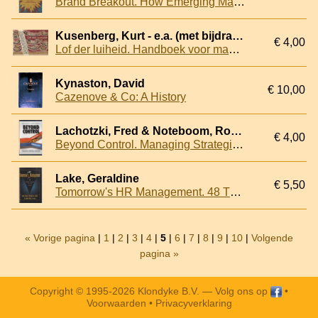
Brand Breakout. How Emerging Market Brands Will Go Global
Kusenberg, Kurt - e.a. (met bijdragen van)
€ 4,00
Lof der luiheid. Handboek voor managers en voor hen, die dat niet wensen te worden
Kynaston, David
€ 10,00
Cazenove & Co: A History
Lachotzki, Fred & Noteboom, Robert
€ 4,00
Beyond Control. Managing Strategic Alignment Through Corporate Dialogue
Lake, Geraldine
€ 5,50
Tomorrow's HR Management. 48 Thought Leaders Call for Change
« Vorige pagina
|
1
|
2
|
3
|
4
|
5
|
6
|
7
|
8
|
9
|
10
|
Volgende
pagina »
Copyright © 1995-2026 Klondyke B.V. —
Volg ons op
•
Voorwaarden
•
Privacyverklaring