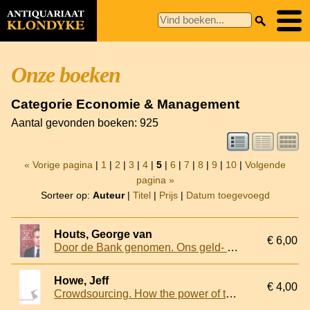
Onze boeken
Categorie Economie & Management
Aantal gevonden boeken: 925
« Vorige pagina
|
1
|
2
|
3
|
4
|
5
|
6
|
7
|
8
|
9
|
10
|
Volgende
pagina »
Sorteer op:
Auteur
|
Titel
|
Prijs
|
Datum toegevoegd
Houts, George van
€ 6,00
Door de Bank genomen. Ons geld- en bankenstelsel: een verbijsterend drama over schulden, Woekerwinsten, groeiende ongelijkheid en politieke onwil
Howe, Jeff
€ 4,00
Crowdsourcing. How the power of the crowd is driving the future of business