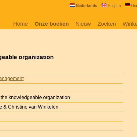
Nederlands
English
De
Home
Onze boeken
Nieuw
Zoeken
Wink
eable organization
anagement
the knowledgeable organization
 & Christine van Winkelen