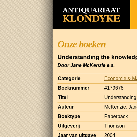
Onze boeken
Understanding the knowledg
Door Jane McKenzie e.a.
Categorie
Economie & M
Boeknummer
#179678
Titel
Understanding 
Auteur
McKenzie, Jane
Boektype
Paperback
Uitgeverij
Thomson
Jaar van uitgave
2004