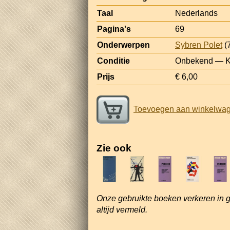
Taal
Nederlands
Pagina's
69
Onderwerpen
Sybren Polet
(
Conditie
Onbekend — Kle
Prijs
€ 6,00
Toevoegen aan winkelwa
Zie ook
Onze gebruikte boeken verkeren in 
altijd vermeld.