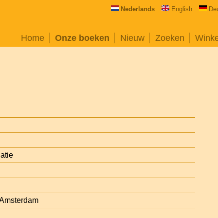
Nederlands
English
De
Home
Onze boeken
Nieuw
Zoeken
Wink
natie
, Amsterdam