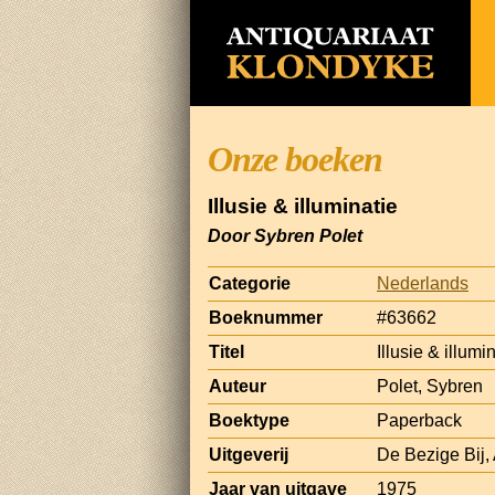
Onze boeken
Illusie & illuminatie
Door Sybren Polet
Categorie
Nederlands
Boeknummer
#63662
Titel
Illusie & illumi
Auteur
Polet, Sybren
Boektype
Paperback
Uitgeverij
De Bezige Bij
Jaar van uitgave
1975