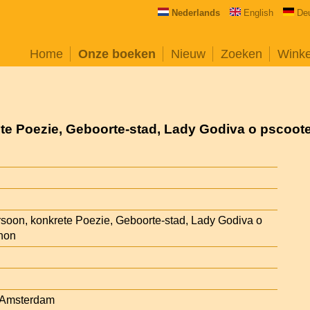
Nederlands
English
De
Home
Onze boeken
Nieuw
Zoeken
Wink
e Poezie, Geboorte-stad, Lady Godiva o pscoot
oon, konkrete Poezie, Geboorte-stad, Lady Godiva o
anon
, Amsterdam