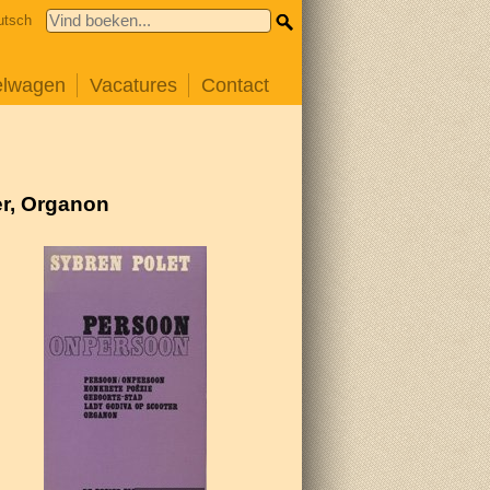
utsch
elwagen
Vacatures
Contact
er, Organon