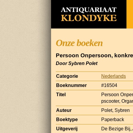
Onze boeken
Persoon Onpersoon, konkret
Door Sybren Polet
Categorie
Nederlands
Boeknummer
#16504
Titel
Persoon Onpers
pscooter, Org
Auteur
Polet, Sybren
Boektype
Paperback
Uitgeverij
De Bezige Bij