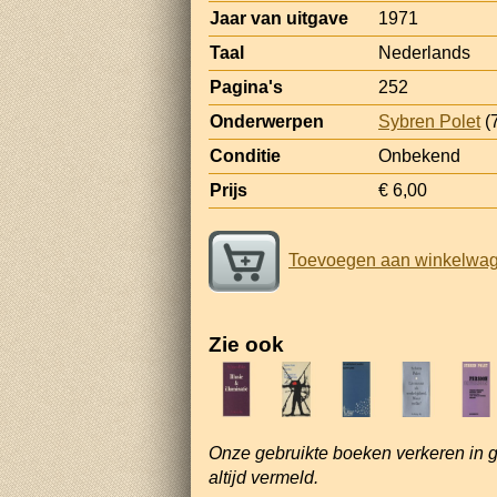
Jaar van uitgave
1971
Taal
Nederlands
Pagina's
252
Onderwerpen
Sybren Polet
(
Conditie
Onbekend
Prijs
€ 6,00
Toevoegen aan winkelwa
Zie ook
Onze gebruikte boeken verkeren in 
altijd vermeld.