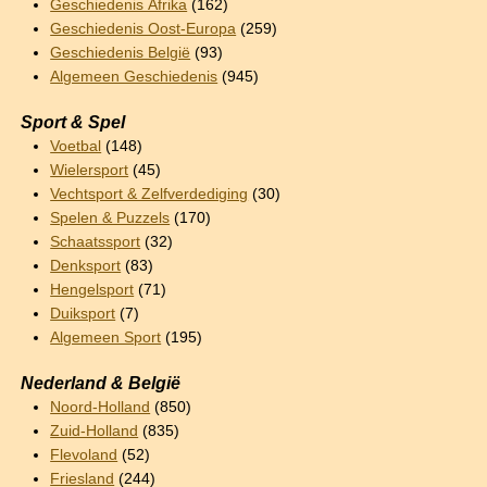
Geschiedenis Afrika
(162)
Geschiedenis Oost-Europa
(259)
Geschiedenis België
(93)
Algemeen Geschiedenis
(945)
Sport & Spel
Voetbal
(148)
Wielersport
(45)
Vechtsport & Zelfverdediging
(30)
Spelen & Puzzels
(170)
Schaatssport
(32)
Denksport
(83)
Hengelsport
(71)
Duiksport
(7)
Algemeen Sport
(195)
Nederland & België
Noord-Holland
(850)
Zuid-Holland
(835)
Flevoland
(52)
Friesland
(244)