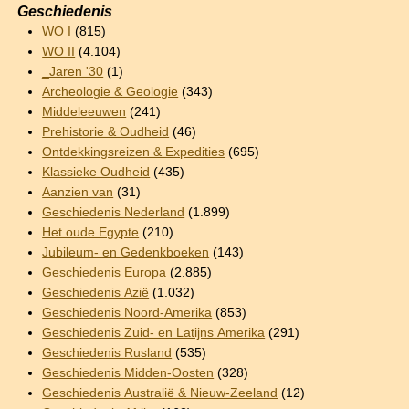
Geschiedenis
WO I
(815)
WO II
(4.104)
_Jaren '30
(1)
Archeologie & Geologie
(343)
Middeleeuwen
(241)
Prehistorie & Oudheid
(46)
Ontdekkingsreizen & Expedities
(695)
Klassieke Oudheid
(435)
Aanzien van
(31)
Geschiedenis Nederland
(1.899)
Het oude Egypte
(210)
Jubileum- en Gedenkboeken
(143)
Geschiedenis Europa
(2.885)
Geschiedenis Azië
(1.032)
Geschiedenis Noord-Amerika
(853)
Geschiedenis Zuid- en Latijns Amerika
(291)
Geschiedenis Rusland
(535)
Geschiedenis Midden-Oosten
(328)
Geschiedenis Australië & Nieuw-Zeeland
(12)