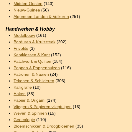
Midden-Oosten
(143)
Nieuw-Guinea
(56)
Algemeen Landen & Volkeren
(251)
Handwerken & Hobby
Modelbouw
(161)
Borduren & Kruissteek
(202)
Frivolité
(3)
Kantklossen & Kant
(152)
Patchwork & Quilten
(184)
Poppen & Poppenhuizen
(116)
Patronen & Naaien
(24)
Tekenen & Schilderen
(306)
Kalligrafie
(10)
Haken
(35)
Papier & Origami
(174)
Vliegers & Papieren vliegtuigen
(16)
Weven & Spinnen
(15)
Genealogie
(110)
Bloemschikken & Droogbloemen
(35)