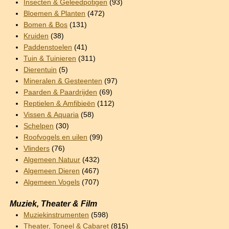
Insecten & Geleedpotigen
(93)
Bloemen & Planten
(472)
Bomen & Bos
(131)
Kruiden
(38)
Paddenstoelen
(41)
Tuin & Tuinieren
(311)
Dierentuin
(5)
Mineralen & Gesteenten
(97)
Paarden & Paardrijden
(69)
Reptielen & Amfibieën
(112)
Vissen & Aquaria
(58)
Schelpen
(30)
Roofvogels en uilen
(99)
Vlinders
(76)
Algemeen Natuur
(432)
Algemeen Dieren
(467)
Algemeen Vogels
(707)
Muziek, Theater & Film
Muziekinstrumenten
(598)
Theater, Toneel & Cabaret
(815)