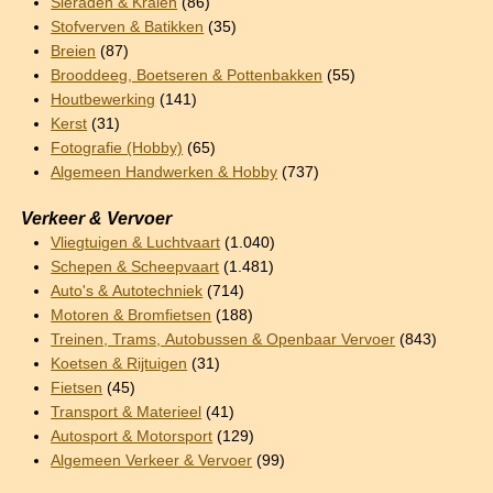
Sieraden & Kralen
(86)
Stofverven & Batikken
(35)
Breien
(87)
Brooddeeg, Boetseren & Pottenbakken
(55)
Houtbewerking
(141)
Kerst
(31)
Fotografie (Hobby)
(65)
Algemeen Handwerken & Hobby
(737)
Verkeer & Vervoer
Vliegtuigen & Luchtvaart
(1.040)
Schepen & Scheepvaart
(1.481)
Auto's & Autotechniek
(714)
Motoren & Bromfietsen
(188)
Treinen, Trams, Autobussen & Openbaar Vervoer
(843)
Koetsen & Rijtuigen
(31)
Fietsen
(45)
Transport & Materieel
(41)
Autosport & Motorsport
(129)
Algemeen Verkeer & Vervoer
(99)