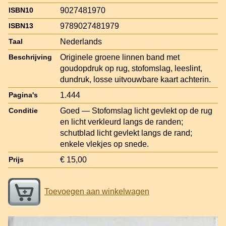
9027481970
ISBN10
9789027481979
ISBN13
Nederlands
Taal
Originele groene linnen band met
Beschrijving
goudopdruk op rug, stofomslag, leeslint,
dundruk, losse uitvouwbare kaart achterin.
1.444
Pagina's
Goed — Stofomslag licht gevlekt op de rug
Conditie
en licht verkleurd langs de randen;
schutblad licht gevlekt langs de rand;
enkele vlekjes op snede.
€ 15,00
Prijs
Toevoegen aan winkelwagen