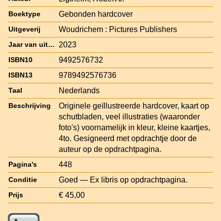
Gebonden hardcover
Boektype
Woudrichem : Pictures Publishers
Uitgeverij
2023
Jaar van uitgave
9492576732
ISBN10
9789492576736
ISBN13
Nederlands
Taal
Originele geïllustreerde hardcover, kaart op
Beschrijving
schutbladen, veel illustraties (waaronder
foto's) voornamelijk in kleur, kleine kaartjes,
4to. Gesigneerd met opdrachtje door de
auteur op de opdrachtpagina.
448
Pagina's
Goed — Ex libris op opdrachtpagina.
Conditie
€ 45,00
Prijs