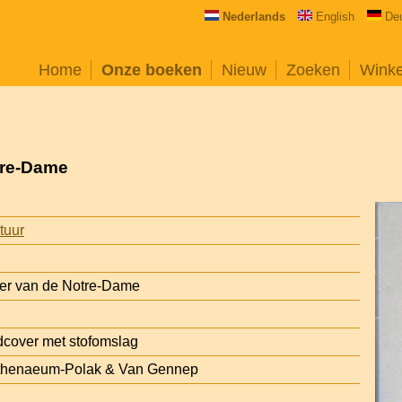
Nederlands
English
De
Home
Onze boeken
Nieuw
Zoeken
Wink
tre-Dame
atuur
der van de Notre-Dame
cover met stofomslag
thenaeum-Polak & Van Gennep