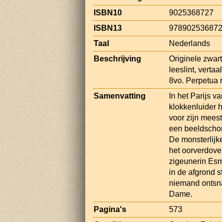
ISBN10
9025368727
ISBN13
97890253687
Taal
Nederlands
Beschrijving
Originele zwar
leeslint, vert
8vo. Perpetua 
Samenvatting
In het Parijs 
klokkenluider 
voor zijn meest
een beeldschon
De monsterlijk
het oorverdove
zigeunerin Es
in de afgrond s
niemand ontsna
Dame.
Pagina's
573