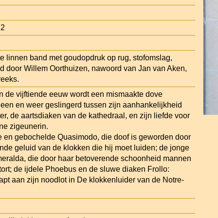
22
te linnen band met goudopdruk op rug, stofomslag,
aald door Willem Oorthuizen, nawoord van Jan van Aken,
reeks.
van de vijftiende eeuw wordt een mismaakte dove
heen en weer geslingerd tussen zijn aanhankelijkheid
er, de aartsdiaken van de kathedraal, en zijn liefde voor
e zigeunerin.
e en gebochelde Quasimodo, die doof is geworden door
nde geluid van de klokken die hij moet luiden; de jonge
meralda, die door haar betoverende schoonheid mannen
tort; de ijdele Phoebus en de sluwe diaken Frollo:
pt aan zijn noodlot in De klokkenluider van de Notre-