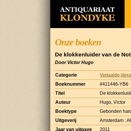
Onze boeken
De klokkenluider van de No
Door Victor Hugo
Categorie
Vertaalde liter
Boeknummer
#411446-YB6
Titel
De klokkenlui
Auteur
Hugo, Victor
Boektype
Gebonden hard
Uitgeverij
Amsterdam : A
Jaar van uitgave
2011