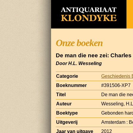
Onze boeken
De man die nee zei: Charles
Door H.L. Wesseling
Categorie
Geschiedenis 
Boeknummer
#391506-XP7
Titel
De man die nee
Auteur
Wesseling, H.L
Boektype
Gebonden hard
Uitgeverij
Amsterdam : B
Jaar van uitgave
2012