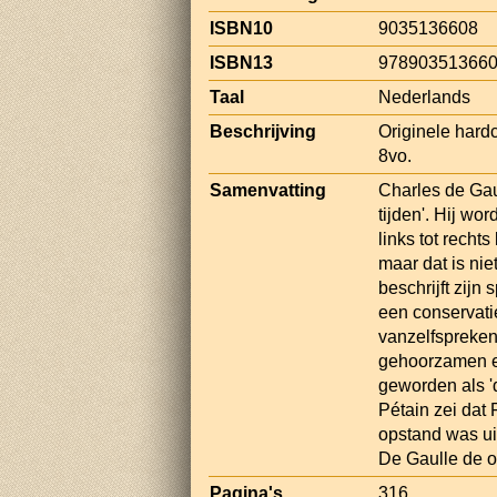
ISBN10
9035136608
ISBN13
97890351366
Taal
Nederlands
Beschrijving
Originele hardc
8vo.
Samenvatting
Charles de Gau
tijden'. Hij wo
links tot rech
maar dat is ni
beschrijft zij
een conservatie
vanzelfsprekend
gehoorzamen en 
geworden als '
Pétain zei dat 
opstand was ui
De Gaulle de oo
Pagina's
316