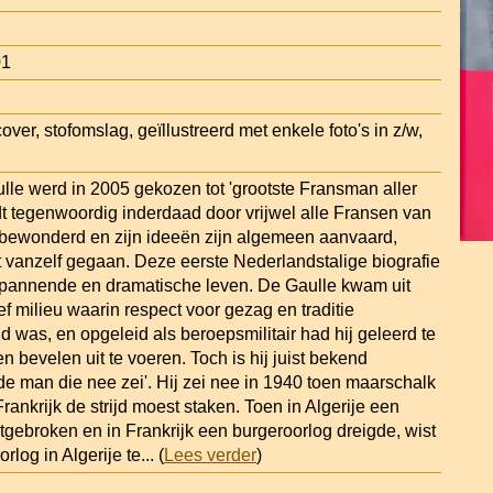
01
over, stofomslag, geïllustreerd met enkele foto's in z/w,
lle werd in 2005 gekozen tot 'grootste Fransman aller
rdt tegenwoordig inderdaad door vrijwel alle Fransen van
ts bewonderd en zijn ideeën zijn algemeen aanvaard,
et vanzelf gegaan. Deze eerste Nederlandstalige biografie
n spannende en dramatische leven. De Gaulle kwam uit
f milieu waarin respect voor gezag en traditie
 was, en opgeleid als beroepsmilitair had hij geleerd te
bevelen uit te voeren. Toch is hij juist bekend
de man die nee zei'. Hij zei nee in 1940 toen maarschalk
Frankrijk de strijd moest staken. Toen in Algerije een
tgebroken en in Frankrijk een burgeroorlog dreigde, wist
rlog in Algerije te
... (
Lees verder
)