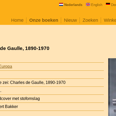
Nederlands
English
De
Home
Onze boeken
Nieuw
Zoeken
Wink
 de Gaulle, 1890-1970
Europa
 zei: Charles de Gaulle, 1890-1970
.
cover met stofomslag
ert Bakker