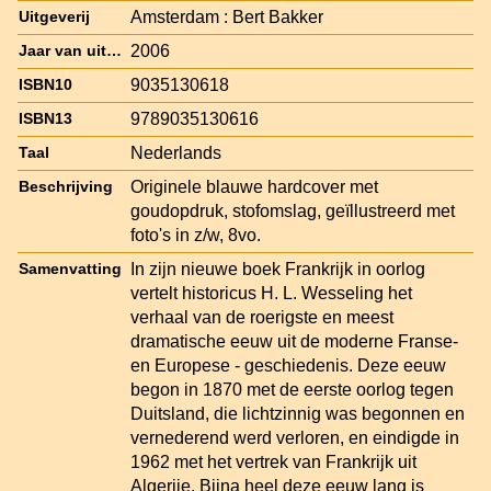
Amsterdam : Bert Bakker
Uitgeverij
2006
Jaar van uitgave
9035130618
ISBN10
9789035130616
ISBN13
Nederlands
Taal
Originele blauwe hardcover met
Beschrijving
goudopdruk, stofomslag, geïllustreerd met
foto's in z/w, 8vo.
In zijn nieuwe boek Frankrijk in oorlog
Samenvatting
vertelt historicus H. L. Wesseling het
verhaal van de roerigste en meest
dramatische eeuw uit de moderne Franse-
en Europese - geschiedenis. Deze eeuw
begon in 1870 met de eerste oorlog tegen
Duitsland, die lichtzinnig was begonnen en
vernederend werd verloren, en eindigde in
1962 met het vertrek van Frankrijk uit
Algerije. Bijna heel deze eeuw lang is